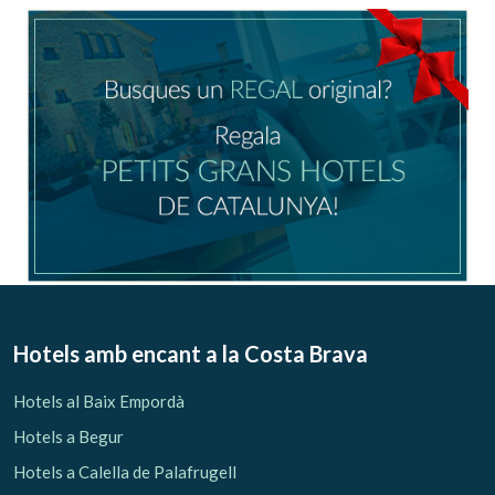
Ubicació/nom de l'hotel
CA
ES
EN
FR
Modificar cookies
Tècniques i funcionals
Sempre activades
Hotels amb encant
a la Costa Brava
Aquest lloc web utilitza cookies pròpies per recopilar
informació amb la finalitat de millorar els nostres serveis.
Hotels al Baix Empordà
Si continua navegant, suposa l'acceptació de la instal·lació
de les mateixes. L'usuari té la possibilitat de configurar el
Hotels a Begur
navegador podent, si així ho desitja, impedir que siguin
instal·lades al disc dur, encara que haurà de tenir en
Hotels a Calella de Palafrugell
compte que aquesta acció podrà ocasionar dificultats de
navegació de la pàgina web.