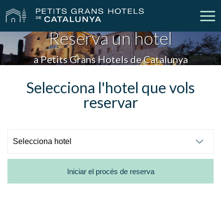
Reserva un hotel
Els Nostres Hotels
Escapades
a Petits Grans Hotels de Catalunya
Casaments
Empreses
Selecciona l'hotel que vols
reservar
Xecs Regal
Descobreix Catalunya
Contacte
La meva reserva
Iniciar el procés de reserva
vpn_key
person
Inicia sessió
Crear compte