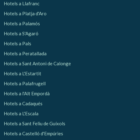
Hotels a Llafranc
Hotels a Platja d'Aro
Analítiques i personalització
Hotels a Palamós
Permeten fer el seguiment i l'anàlisi del comportament
dels usuaris d'aquest lloc web. La informació recollida
Hotels a S'Agaró
mitjançant aquest tipus de cookies s'utilitza en el
mesurament de l'activitat del web per a l'elaboració de
Hotels a Pals
perfils de navegació dels usuaris per introduir millores en
funció de l'anàlisi de les dades d'ús que fan els usuaris del
Hotels a Peratallada
servei. Permeten desar la informació de preferència de
l'usuari per millorar la qualitat dels nostres serveis i oferir
Hotels a Sant Antoni de Calonge
una millor experiència a través de productes recomanats.
Hotels a L'Estartit
Marketing i publicitat
Hotels a Palafrugell
Aquestes cookies són utilitzades per emmagatzemar
Hotels a l'Alt Empordà
informació sobre les preferències i les eleccions personals
de l'usuari a través de l'observació continuada dels seus
Hotels a Cadaqués
hàbits de navegació. Gràcies a elles, podem conèixer els
hàbits de navegació al lloc web i mostrar publicitat
Hotels a L'Escala
relacionada amb el perfil de navegació de l'usuari.
Hotels a Sant Feliu de Guíxols
Hotels a Castelló d'Empúries