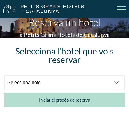
Reserva un hotel
Els Nostres Hotels
Escapades
a Petits Grans Hotels de Catalunya
Casaments
Empreses
Selecciona l'hotel que vols
reservar
Xecs Regal
Descobreix Catalunya
Contacte
La meva reserva
Iniciar el procés de reserva
vpn_key
person
Inicia sessió
Crear compte