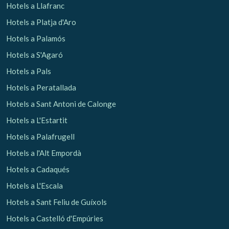
Hotels a Llafranc
Hotels a Platja d'Aro
Analítiques i personalització
Hotels a Palamós
Permeten fer el seguiment i l'anàlisi del comportament
dels usuaris d'aquest lloc web. La informació recollida
Hotels a S'Agaró
mitjançant aquest tipus de cookies s'utilitza en el
mesurament de l'activitat del web per a l'elaboració de
Hotels a Pals
perfils de navegació dels usuaris per introduir millores en
funció de l'anàlisi de les dades d'ús que fan els usuaris del
Hotels a Peratallada
servei. Permeten desar la informació de preferència de
l'usuari per millorar la qualitat dels nostres serveis i oferir
Hotels a Sant Antoni de Calonge
una millor experiència a través de productes recomanats.
Hotels a L'Estartit
Marketing i publicitat
Hotels a Palafrugell
Aquestes cookies són utilitzades per emmagatzemar
Hotels a l'Alt Empordà
informació sobre les preferències i les eleccions personals
de l'usuari a través de l'observació continuada dels seus
Hotels a Cadaqués
hàbits de navegació. Gràcies a elles, podem conèixer els
hàbits de navegació al lloc web i mostrar publicitat
Hotels a L'Escala
relacionada amb el perfil de navegació de l'usuari.
Hotels a Sant Feliu de Guíxols
Hotels a Castelló d'Empúries