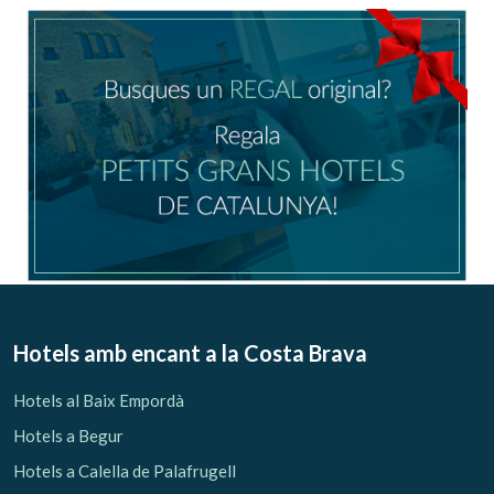
Ubicació/nom de l'hotel
CA
ES
EN
FR
Modificar cookies
Tècniques i funcionals
Sempre activades
Hotels amb encant
a la Costa Brava
Aquest lloc web utilitza cookies pròpies per recopilar
informació amb la finalitat de millorar els nostres serveis.
Hotels al Baix Empordà
Si continua navegant, suposa l'acceptació de la instal·lació
de les mateixes. L'usuari té la possibilitat de configurar el
Hotels a Begur
navegador podent, si així ho desitja, impedir que siguin
instal·lades al disc dur, encara que haurà de tenir en
Hotels a Calella de Palafrugell
compte que aquesta acció podrà ocasionar dificultats de
navegació de la pàgina web.