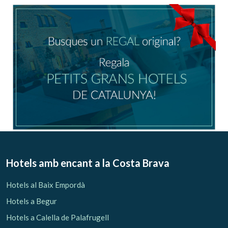
Ubicació/nom de l'hotel
CA
ES
EN
FR
Modificar cookies
Tècniques i funcionals
Sempre activades
Hotels amb encant
a la Costa Brava
Aquest lloc web utilitza cookies pròpies per recopilar
informació amb la finalitat de millorar els nostres serveis.
Hotels al Baix Empordà
Si continua navegant, suposa l'acceptació de la instal·lació
de les mateixes. L'usuari té la possibilitat de configurar el
Hotels a Begur
navegador podent, si així ho desitja, impedir que siguin
instal·lades al disc dur, encara que haurà de tenir en
Hotels a Calella de Palafrugell
compte que aquesta acció podrà ocasionar dificultats de
navegació de la pàgina web.