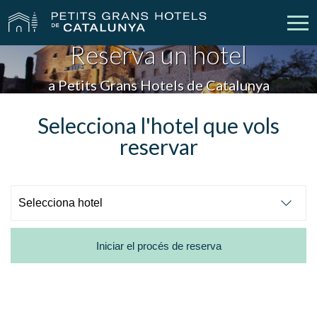
Reserva un hotel
Els Nostres Hotels
Escapades
a Petits Grans Hotels de Catalunya
Casaments
Empreses
Selecciona l'hotel que vols
reservar
Xecs Regal
Descobreix Catalunya
Contacte
La meva reserva
Iniciar el procés de reserva
vpn_key
person
Inicia sessió
Crear compte