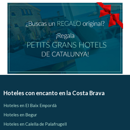
Ubicación/nombre del hotel
CA
ES
EN
FR
Modificar cookies
Técnicas y funcionales
Siempre activas
Hoteles con encanto
en la Costa Brava
Este sitio web utiliza Cookies propias para recopilar
información con la finalidad de mejorar nuestros servicios.
Hoteles en El Baix Empordà
Si continua navegando, supone la aceptación de la
instalación de las mismas. El usuario tiene la posibilidad
Hoteles en Begur
de configurar su navegador pudiendo, si así lo desea,
impedir que sean instaladas en su disco duro, aunque
Hoteles en Calella de Palafrugell
deberá tener en cuenta que dicha acción podrá ocasionar