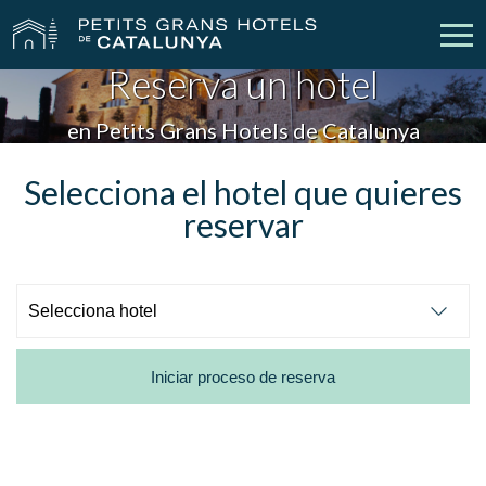
Reserva un hotel
Nuestros Hoteles
Escapadas
en Petits Grans Hotels de Catalunya
Bodas
Empresas
Selecciona el hotel que quieres
reservar
Cheques Regalo
Descubre Catalunya
Contacto
Mi reserva
Iniciar proceso de reserva
vpn_key
person
Iniciar sesión
Crear cuenta