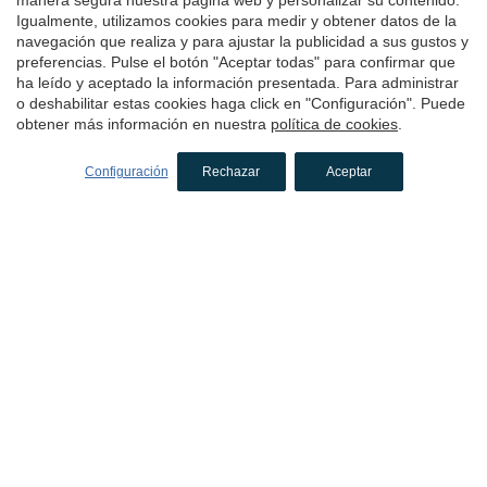
Igualmente, utilizamos cookies para medir y obtener datos de la
navegación que realiza y para ajustar la publicidad a sus gustos y
preferencias. Pulse el botón "Aceptar todas" para confirmar que
ha leído y aceptado la información presentada. Para administrar
o deshabilitar estas cookies haga click en "Configuración". Puede
obtener más información en nuestra
política de cookies
.
Configuración
Rechazar
Aceptar
Hotel La Freixera
Solsona, Lleida
CAPACIDAD
1 - 24 personas
Disponen de una pequeña sala de reuniones
donde también servimos el desayuno por la
mañana. Consta de 9 mesas, las que se pueden
distribuir de manera diferente en la
sala..Dispone de una pantalla con proyector.
Con calefacción y aire acondicionado.