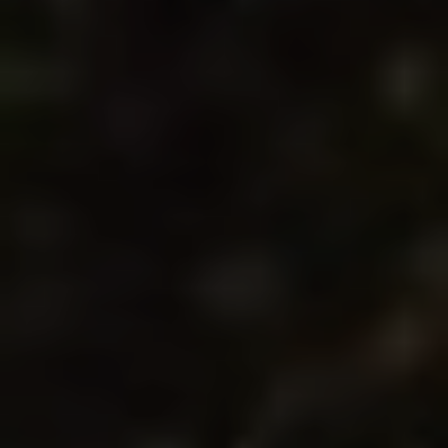
Técnicas y funcionales
Siempre activas
Este sitio web utiliza Cookies propias para recopilar
información con la finalidad de mejorar nuestros servicios.
Si continua navegando, supone la aceptación de la
instalación de las mismas. El usuario tiene la posibilidad
de configurar su navegador pudiendo, si así lo desea,
impedir que sean instaladas en su disco duro, aunque
deberá tener en cuenta que dicha acción podrá ocasionar
dificultades de navegación de la página web.
Analíticas y personalización
Permiten realizar el seguimiento y análisis del
comportamiento de los usuarios de este sitio web. La
información recogida mediante este tipo de cookies se
utiliza en la medición de la actividad de la web para la
elaboración de perfiles de navegación de los usuarios con
el fin de introducir mejoras en función del análisis de los
datos de uso que hacen los usuarios del servicio. Permiten
guardar la información de preferencia del usuario para
mejorar la calidad de nuestros servicios y para ofrecer una
mejor experiencia a través de productos recomendados.