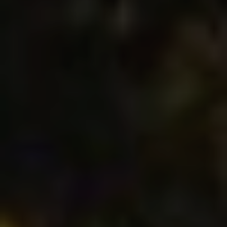
Marketing y publicidad
Estas cookies son utilizadas para almacenar información
sobre las preferencias y elecciones personales del usuario
a través de la observación continuada de sus hábitos de
navegación. Gracias a ellas, podemos conocer los hábitos
de navegación en el sitio web y mostrar publicidad
relacionada con el perfil de navegación del usuario.