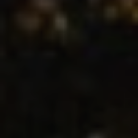
Ubicación/nombre del hotel
CA
ES
EN
FR