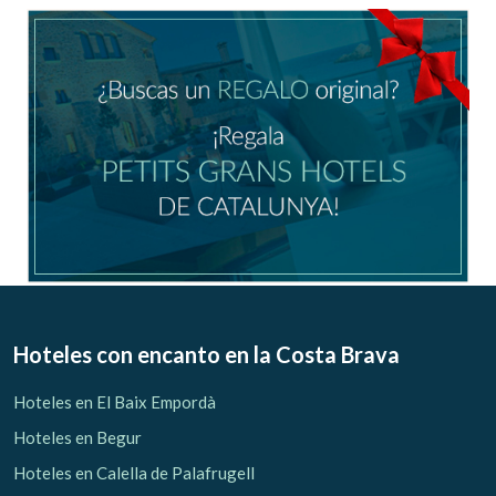
Ubicación/nombre del hotel
CA
ES
EN
FR
Modificar cookies
Técnicas y funcionales
Siempre activas
Hoteles con encanto
en la Costa Brava
Este sitio web utiliza Cookies propias para recopilar
información con la finalidad de mejorar nuestros servicios.
Hoteles en El Baix Empordà
Si continua navegando, supone la aceptación de la
instalación de las mismas. El usuario tiene la posibilidad
Hoteles en Begur
de configurar su navegador pudiendo, si así lo desea,
impedir que sean instaladas en su disco duro, aunque
Hoteles en Calella de Palafrugell
deberá tener en cuenta que dicha acción podrá ocasionar