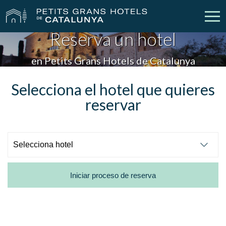
Reserva un hotel
Nuestros Hoteles
Escapadas
en Petits Grans Hotels de Catalunya
Bodas
Empresas
Selecciona el hotel que quieres
reservar
Cheques Regalo
Descubre Catalunya
Contacto
Mi reserva
Iniciar proceso de reserva
vpn_key
person
Iniciar sesión
Crear cuenta