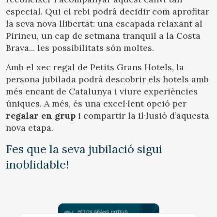
Ubicació/nom de l'hotel
especial. Qui el rebi podrà decidir com aprofitar
la seva nova llibertat: una escapada relaxant al
Pirineu, un cap de setmana tranquil a la Costa
Brava... les possibilitats són moltes.
CA
ES
EN
FR
Modificar cookies
Amb el xec regal de Petits Grans Hotels, la
persona jubilada podrà descobrir els hotels amb
més encant de Catalunya i viure experiències
Tècniques i funcionals
Sempre activades
úniques. A més, és una excel·lent opció per
Aquest lloc web utilitza cookies pròpies per recopilar
informació amb la finalitat de millorar els nostres serveis.
regalar en grup
i compartir la il·lusió d’aquesta
Si continua navegant, suposa l'acceptació de la instal·lació
nova etapa.
de les mateixes. L'usuari té la possibilitat de configurar el
navegador podent, si així ho desitja, impedir que siguin
instal·lades al disc dur, encara que haurà de tenir en
Fes que la seva jubilació sigui
compte que aquesta acció podrà ocasionar dificultats de
navegació de la pàgina web.
inoblidable!
Analítiques i personalització
Permeten fer el seguiment i l'anàlisi del comportament
dels usuaris d'aquest lloc web. La informació recollida