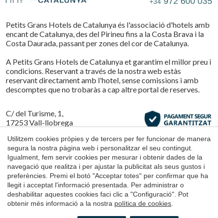
972 600 035
+34
Petits Grans Hotels de Catalunya és l'associació d'hotels amb
encant de Catalunya, des del Pirineu fins a la Costa Brava i la
Costa Daurada, passant per zones del cor de Catalunya.
A Petits Grans Hotels de Catalunya et garantim el millor preu i
condicions. Reservant a través de la nostra web estàs
reservant directament amb l'hotel, sense comissions i amb
descomptes que no trobaràs a cap altre portal de reserves.
C/ del Turisme, 1,
17253 Vall-llobrega
Girona
Guardar configuració
Acceptar totes
Utilitzem cookies pròpies y de tercers per fer funcionar de manera
segura la nostra pàgina web i personalitzar el seu contingut.
Igualment, fem servir cookies per mesurar i obtenir dades de la
navegació que realitza i per ajustar la publicitat als seus gustos i
Avís Legal
preferències. Premi el botó "Acceptar totes" per confirmar que ha
llegit i acceptat l'informació presentada. Per administrar o
Condicions d'ús de la web
deshabilitar aquestes cookies faci clic a "Configuració". Pot
Política de Cookies
obtenir més informació a la nostra
política de cookies
.