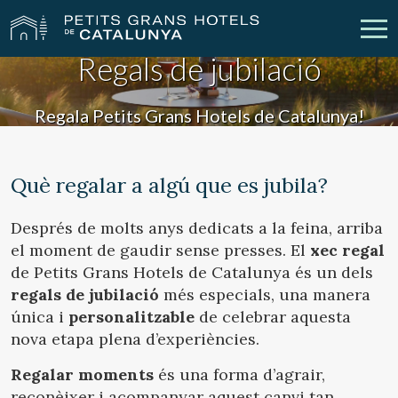
Regals de jubilació
Els Nostres Hotels
Escapades
Regala Petits Grans Hotels de Catalunya!
Casaments
Empreses
Què regalar a algú que es jubila?
Xecs Regal
Descobreix Catalunya
Després de molts anys dedicats a la feina, arriba
Contacte
La meva reserva
el moment de gaudir sense presses. El
xec regal
de Petits Grans Hotels de Catalunya és un dels
regals de jubilació
més especials, una manera
única i
personalitzable
de celebrar aquesta
vpn_key
person
Inicia sessió
Crear compte
nova etapa plena d’experiències.
Regalar moments
és una forma d’agrair,
reconèixer i acompanyar aquest canvi tan