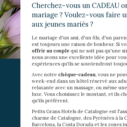
Techni
Cherchez-vous un CADEAU ori
Ce site 
mariage ? Voulez-vous faire
d'amélio
L'utilis
aux jeunes mariés ?
empêcher
telle ac
Le mariage d'un ami, d'un fils, d'un par
Analys
est toujours une raison de bonheur. Si 
offrir au couple
qui ne soit pas qu'une si
Ils perm
informat
nous avons une excellente idée pour vous
Web pour
expériences qu'ils se souviendront toujo
amélior
utilisat
Avec notre
chèque-cadeau
, vous ne pou
préféren
meilleu
week-end dans un hôtel réservé aux adu
relaxante avec un massage, ou même une 
Market
luxe. Vous choisissez le montant, et ils c
qu'ils préfèrent.
Ces cook
personne
Petits Grans Hotels de Catalogne est l'as
navigat
site Web
charme de Catalogne, des Pyrénées à la C
Barcelona, la Costa Dorada et les zones i