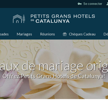
vpn_key
Se connecter
per
pades
Mariages
Réunions
Chèques Cadeau
Dé
ux de mariage ori
Offrez Petits Grans Hotels de Catalunya!
ier les cookies