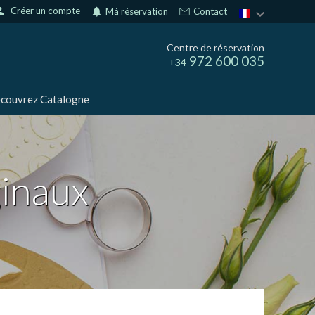
son
Créer un compte
notifications
Má réservation
Contact
Centre de réservation
972 600 035
+34
couvrez Catalogne
ginaux