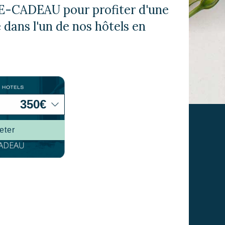
rs actif
-CADEAU pour profiter d'une
dans l'un de nos hôtels en
llation.
te,
qu'une
 Les
vité du
re des
e
eter
les choix
ur le