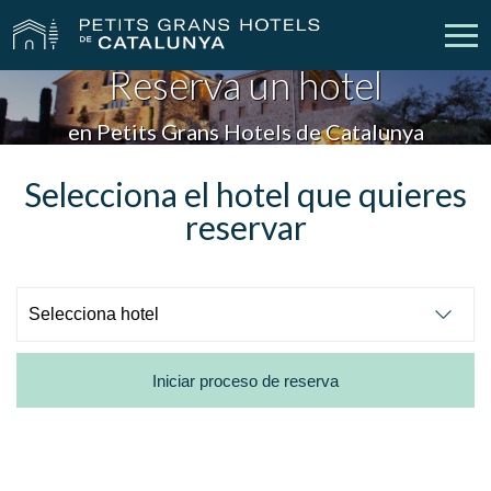
Reserva un hotel
Nuestros Hoteles
Escapadas
en Petits Grans Hotels de Catalunya
Bodas
Empresas
Selecciona el hotel que quieres
reservar
Cheques Regalo
Descubre Catalunya
Contacto
Mi reserva
Iniciar proceso de reserva
vpn_key
person
Iniciar sesión
Crear cuenta