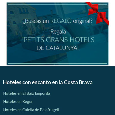
Ubicación/nombre del hotel
CA
ES
EN
FR
Modificar cookies
Técnicas y funcionales
Siempre activas
Hoteles con encanto
en la Costa Brava
Este sitio web utiliza Cookies propias para recopilar
información con la finalidad de mejorar nuestros servicios.
Hoteles en El Baix Empordà
Si continua navegando, supone la aceptación de la
instalación de las mismas. El usuario tiene la posibilidad
Hoteles en Begur
de configurar su navegador pudiendo, si así lo desea,
impedir que sean instaladas en su disco duro, aunque
Hoteles en Calella de Palafrugell
deberá tener en cuenta que dicha acción podrá ocasionar