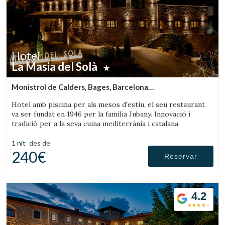
Hotel
La Masia del Solà
Monistrol de Calders, Bages, Barcelona
(31.376916414518km de Montseny)
Hotel amb piscina per als mesos d'estiu, el seu restaurant
va ser fundat en 1946 per la família Jubany. Innovació i
tradició per a la seva cuina mediterrània i catalana.
1 nit
des de
240€
Reservar
4.2