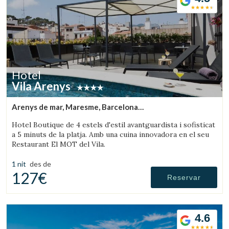
Hotel
Vila Arenys
Arenys de mar, Maresme, Barcelona
(23.563247815341km de Montseny)
Hotel Boutique de 4 estels d'estil avantguardista i sofisticat
a 5 minuts de la platja. Amb una cuina innovadora en el seu
Restaurant El MOT del Vila.
1 nit
des de
127€
Reservar
4.6