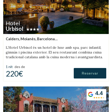
Hotel
Urbisol
Calders, Moianès, Barcelona
(31.098263925865km de Montseny)
L’Hotel Urbisol és un hotel de luxe amb spa, parc infantil,
gimnàs i piscina exterior. El seu restaurant combina cuina
tradicional catalana amb la cuina moderna i avantguardista.
1 nit
des de
220€
Reservar
4.4