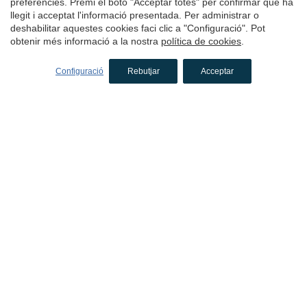
preferències. Premi el botó "Acceptar totes" per confirmar que ha
pocs quilòmetres del centre de Girona i de la Costa Brava.
llegit i acceptat l'informació presentada. Per administrar o
deshabilitar aquestes cookies faci clic a "Configuració". Pot
1 nit
des de
obtenir més informació a la nostra
política de cookies
.
350€
Reservar
Configuració
Rebutjar
Acceptar
5.0
Hotel
Mas Oms
Montnegre, Gironès, Girona
(49.823835862421km de Montseny)
Mas Oms Boutique Hotel és la perfecta sinergia entre una
masia catalana del segle XV restaurada amb respecte per la
seva essència original i un toc contemporani que aporta