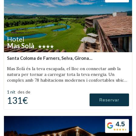
Gestionar la meva reserva
Verificar localitzador
Hotel
Mas Solà
Santa Coloma de Farners, Selva, Girona
(26.424962830461km de Montseny)
Mas Solá és la teva escapada, el lloc on connectar amb la
natura per tornar a carregar tota la teva energia. Un
complex amb 78 habitacions modernes i confortables ubicat
en un ampli entorn natural.
1 nit
des de
131€
Reservar
4.5