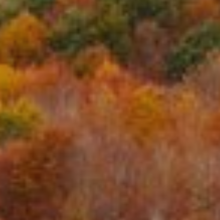
Modificar cookies
Tècniques i funcionals
Sempre activades
Aquest lloc web utilitza cookies pròpies per recopilar
informació amb la finalitat de millorar els nostres serveis.
Si continua navegant, suposa l'acceptació de la instal·lació
de les mateixes. L'usuari té la possibilitat de configurar el
navegador podent, si així ho desitja, impedir que siguin
instal·lades al disc dur, encara que haurà de tenir en
compte que aquesta acció podrà ocasionar dificultats de
navegació de la pàgina web.
Analítiques i personalització
Permeten fer el seguiment i l'anàlisi del comportament
dels usuaris d'aquest lloc web. La informació recollida
mitjançant aquest tipus de cookies s'utilitza en el
mesurament de l'activitat del web per a l'elaboració de
perfils de navegació dels usuaris per introduir millores en
funció de l'anàlisi de les dades d'ús que fan els usuaris del
servei. Permeten desar la informació de preferència de
l'usuari per millorar la qualitat dels nostres serveis i oferir
una millor experiència a través de productes recomanats.