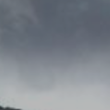
Ubicació/nom de l'hotel
CA
ES
EN
FR