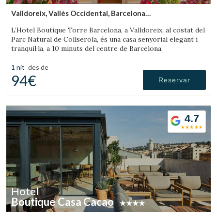
Valldoreix, Vallès Occidental, Barcelona
(43.52334001244km de Montseny)
L’Hotel Boutique Torre Barcelona, a Valldoreix, al costat del
Parc Natural de Collserola, és una casa senyorial elegant i
tranquil·la, a 10 minuts del centre de Barcelona.
1 nit
des de
94€
Reservar
4.7
Hotel
Boutique Casa Cacao