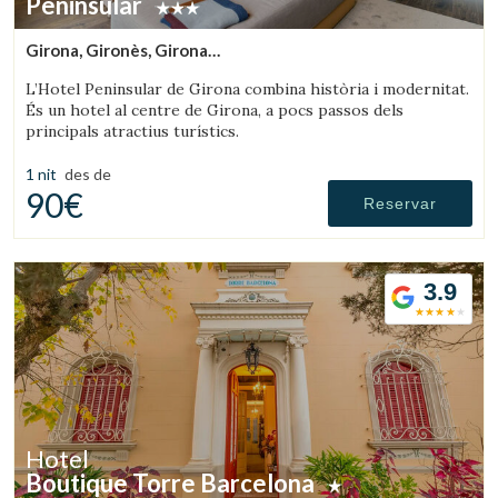
Peninsular
Girona, Gironès, Girona
(43.456407136763km de Montseny)
L’Hotel Peninsular de Girona combina història i modernitat.
És un hotel al centre de Girona, a pocs passos dels
principals atractius turístics.
1 nit
des de
90€
Reservar
3.9
Hotel
Boutique Torre Barcelona