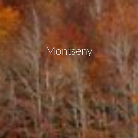
Marketing i publicitat
Aquestes cookies són utilitzades per emmagatzemar
informació sobre les preferències i les eleccions personals
de l'usuari a través de l'observació continuada dels seus
hàbits de navegació. Gràcies a elles, podem conèixer els
hàbits de navegació al lloc web i mostrar publicitat
relacionada amb el perfil de navegació de l'usuari.
Montseny