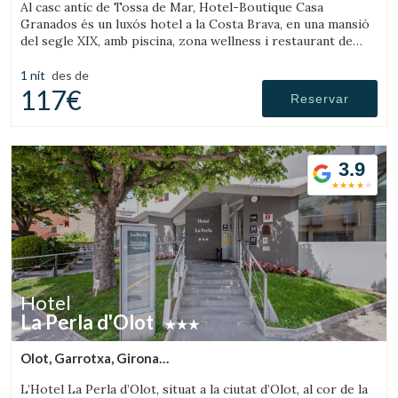
Al casc antic de Tossa de Mar, Hotel-Boutique Casa
Granados és un luxós hotel a la Costa Brava, en una mansió
del segle XIX, amb piscina, zona wellness i restaurant de
cuina contemporània.
1 nit
des de
117€
Reservar
3.9
Hotel
La Perla d'Olot
Olot, Garrotxa, Girona
Guardar configuració
Acceptar totes
(46.131387776136km de Montseny)
L’Hotel La Perla d’Olot, situat a la ciutat d’Olot, al cor de la