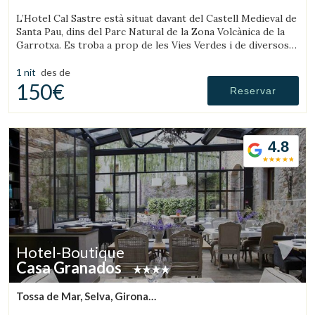
(45.346905606384km de Montseny)
L’Hotel Cal Sastre està situat davant del Castell Medieval de
Santa Pau, dins del Parc Natural de la Zona Volcànica de la
Garrotxa. Es troba a prop de les Vies Verdes i de diversos
gorgs.
1 nit
des de
150€
Reservar
4.8
Hotel-Boutique
Casa Granados
Tossa de Mar, Selva, Girona
(45.03739513532km de Montseny)