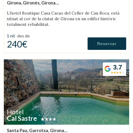
Girona, Gironès, Girona
(43.437095533114km de Montseny)
L’hotel Boutique Casa Cacao del Celler de Can Roca, està
situat al cor de la ciutat de Girona en un edifici històric
totalment rehabilitat.
1 nit
des de
240€
Reservar
3.7
Hotel
Cal Sastre
Santa Pau, Garrotxa, Girona