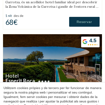
Garrotxa, és un acollidor hotel familiar ideal per descobrir
la Zona Volcànica de la Garrotxa i gaudir de l’entorn rural de
la comarca.
1 nit
des de
68€
Reservar
4.5
Hotel
Esperit Roca
Utilitzem cookies pròpies y de tercers per fer funcionar de manera
Sant Julià de Ramis, Gironès, Girona
segura la nostra pàgina web i personalitzar el seu contingut.
(48.525674611344km de Montseny)
Igualment, fem servir cookies per mesurar i obtenir dades de la
L’Hotel Esperit Roca, ubicat al Castell de Sant Julià de
navegació que realitza i per ajustar la publicitat als seus gustos i
Ramis, és l’exclusiu hotel de luxe dels germans Roca, situat a