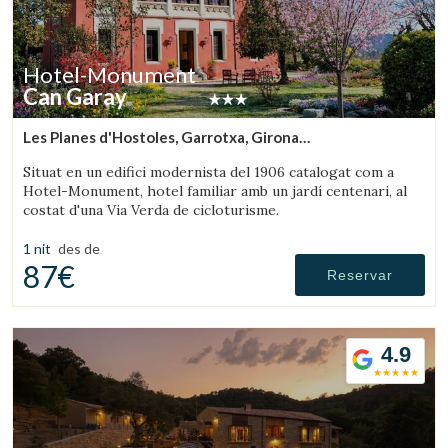
Hotel-Monument
Can Garay
Les Planes d'Hostoles, Garrotxa, Girona
(35.193537846036km de Montseny)
Situat en un edifici modernista del 1906 catalogat com a
Hotel-Monument, hotel familiar amb un jardí centenari, al
costat d'una Via Verda de cicloturisme.
1 nit
des de
87€
Reservar
4.9