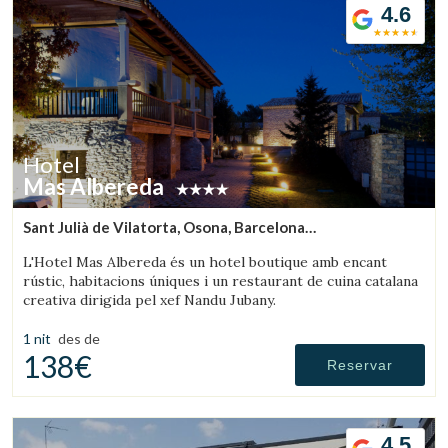
4.6
Hotel
Mas Albereda
Sant Julià de Vilatorta, Osona, Barcelona
(19.266937064488km de Montseny)
L'Hotel Mas Albereda és un hotel boutique amb encant
rústic, habitacions úniques i un restaurant de cuina catalana
creativa dirigida pel xef Nandu Jubany.
1 nit
des de
138€
Reservar
4.5