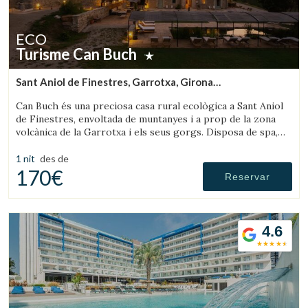
ECO
Turisme Can Buch
Sant Aniol de Finestres, Garrotxa, Girona
(36.548946062413km de Montseny)
Can Buch és una preciosa casa rural ecològica a Sant Aniol
de Finestres, envoltada de muntanyes i a prop de la zona
volcànica de la Garrotxa i els seus gorgs. Disposa de spa,
piscina, granja amb animals i un ampli jardí.
1 nit
des de
170€
Reservar
4.6