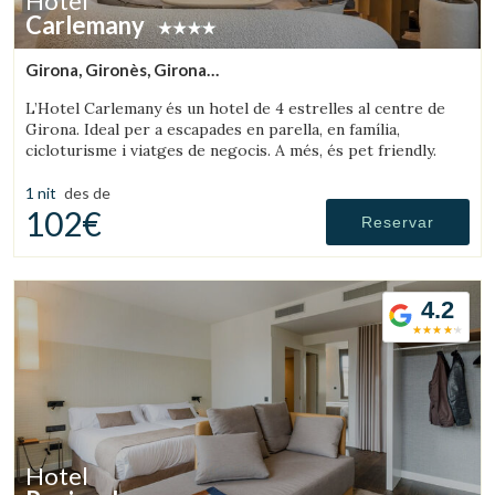
Hotel
Carlemany
Girona, Gironès, Girona
(43.143920912185km de Montseny)
L’Hotel Carlemany és un hotel de 4 estrelles al centre de
Girona. Ideal per a escapades en parella, en família,
cicloturisme i viatges de negocis. A més, és pet friendly.
1 nit
des de
102€
Reservar
4.2
Hotel