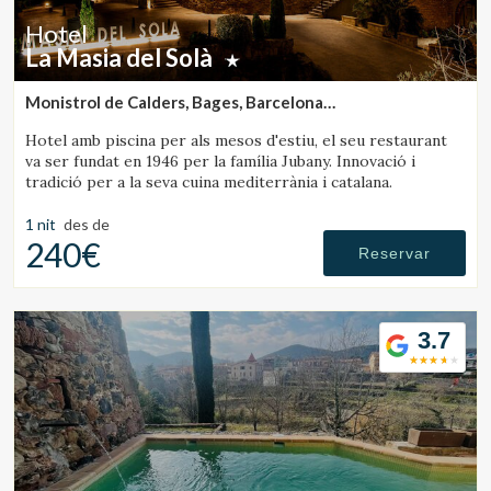
Hotel
La Masia del Solà
Monistrol de Calders, Bages, Barcelona
(31.088415839628km de Sant Julià de Vilatorta)
Hotel amb piscina per als mesos d'estiu, el seu restaurant
va ser fundat en 1946 per la família Jubany. Innovació i
tradició per a la seva cuina mediterrània i catalana.
1 nit
des de
240€
Reservar
3.7