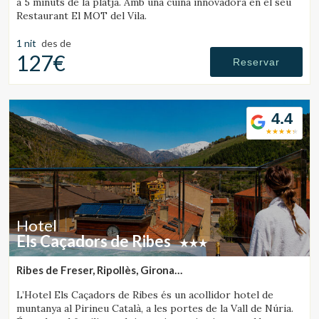
a 5 minuts de la platja. Amb una cuina innovadora en el seu
Restaurant El MOT del Vila.
1 nit
des de
127€
Reservar
4.4
Gestionar la meva reserva
Verificar localitzador
Hotel
Els Caçadors de Ribes
Ribes de Freser, Ripollès, Girona
(44.057926699201km de Sant Julià de Vilatorta)
L’Hotel Els Caçadors de Ribes és un acollidor hotel de
muntanya al Pirineu Català, a les portes de la Vall de Núria.