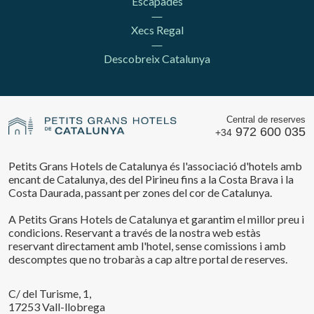
Escapades
Xecs Regal
Descobreix Catalunya
Central de reserves
972 600 035
+34
Guardar configuració
Acceptar totes
Petits Grans Hotels de Catalunya és l'associació d'hotels amb
encant de Catalunya, des del Pirineu fins a la Costa Brava i la
Costa Daurada, passant per zones del cor de Catalunya.
A Petits Grans Hotels de Catalunya et garantim el millor preu i
condicions. Reservant a través de la nostra web estàs
reservant directament amb l'hotel, sense comissions i amb
descomptes que no trobaràs a cap altre portal de reserves.
C/ del Turisme, 1,
17253 Vall-llobrega