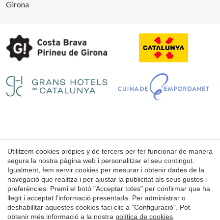
Girona
Utilitzem cookies pròpies y de tercers per fer funcionar de manera
Avís Legal
segura la nostra pàgina web i personalitzar el seu contingut.
Condicions d'ús de la web
Igualment, fem servir cookies per mesurar i obtenir dades de la
navegació que realitza i per ajustar la publicitat als seus gustos i
Política de Cookies
preferències. Premi el botó "Acceptar totes" per confirmar que ha
llegit i acceptat l'informació presentada. Per administrar o
deshabilitar aquestes cookies faci clic a "Configuració". Pot
© 1998 - 2026
obtenir més informació a la nostra
política de cookies
.
Petits Grans Hotels de Catalunya