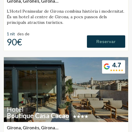
Girona, Gironès, Girona
(42.55268499041km de Sant Julià de Vilatorta)
L’Hotel Peninsular de Girona combina història i modernitat.
És un hotel al centre de Girona, a pocs passos dels
principals atractius turístics.
1 nit
des de
90€
Reservar
4.7
Hotel
Boutique Casa Cacao
Girona, Gironès, Girona