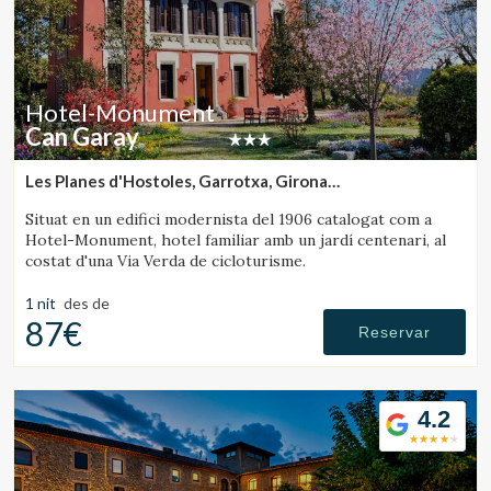
Hotel-Monument
Can Garay
Les Planes d'Hostoles, Garrotxa, Girona
(23.709528029118km de Sant Julià de Vilatorta)
Situat en un edifici modernista del 1906 catalogat com a
Hotel-Monument, hotel familiar amb un jardí centenari, al
costat d'una Via Verda de cicloturisme.
1 nit
des de
87€
Reservar
4.2