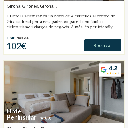
Girona, Gironès, Girona
(42.402106083884km de Sant Julià de Vilatorta)
L’Hotel Carlemany és un hotel de 4 estrelles al centre de
Girona. Ideal per a escapades en parella, en família,
cicloturisme i viatges de negocis. A més, és pet friendly.
1 nit
des de
102€
Reservar
4.2
Hotel
Peninsular