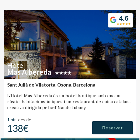
Ubicació/nom de l'hotel
4.6
CA
ES
EN
FR
Hotel
Mas Albereda
Sant Julià de Vilatorta, Osona, Barcelona
L'Hotel Mas Albereda és un hotel boutique amb encant
rústic, habitacions úniques i un restaurant de cuina catalana
creativa dirigida pel xef Nandu Jubany.
1 nit
des de
138€
Reservar