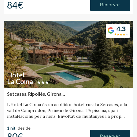
84€
Reservar
4.3
Hotel
La Coma
Setcases, Ripollès, Girona
(49.633573142333km de Sant Julià de Vilatorta)
L’Hotel La Coma és un acollidor hotel rural a Setcases, a la
vall de Camprodon, Pirineu de Girona. Té piscina, spa i
instal·lacions per a nens. Envoltat de muntanyes i a prop
d’una estació d’esquí.
1 nit
des de
80€
Reservar