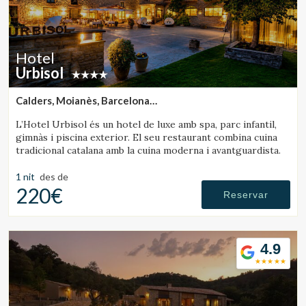
Hotel
Urbisol
Calders, Moianès, Barcelona
(27.873976358761km de Sant Julià de Vilatorta)
L’Hotel Urbisol és un hotel de luxe amb spa, parc infantil,
gimnàs i piscina exterior. El seu restaurant combina cuina
tradicional catalana amb la cuina moderna i avantguardista.
1 nit
des de
220€
Reservar
Modificar cookies
4.9
Tècniques i funcionals
Sempre activades
Aquest lloc web utilitza cookies pròpies per recopilar
informació amb la finalitat de millorar els nostres serveis.