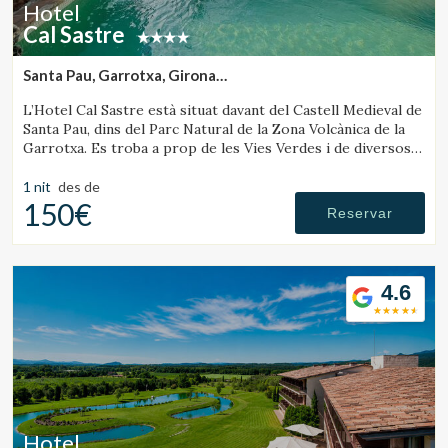
Hotel
Cal Sastre
Santa Pau, Garrotxa, Girona
(32.234672533042km de Sant Julià de Vilatorta)
L’Hotel Cal Sastre està situat davant del Castell Medieval de
Santa Pau, dins del Parc Natural de la Zona Volcànica de la
Garrotxa. Es troba a prop de les Vies Verdes i de diversos
gorgs.
1 nit
des de
150€
Reservar
4.6
Hotel