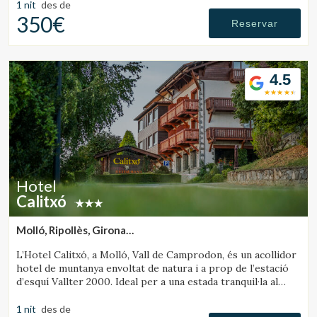
1 nit
des de
350€
Reservar
4.5
Hotel
Calitxó
Molló, Ripollès, Girona
(47.202913907396km de Sant Julià de Vilatorta)
L’Hotel Calitxó, a Molló, Vall de Camprodon, és un acollidor
hotel de muntanya envoltat de natura i a prop de l’estació
d’esquí Vallter 2000. Ideal per a una estada tranquil·la al
Pirineu de Girona.
1 nit
des de