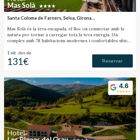
Mas Solà
Santa Coloma de Farners, Selva, Girona
(32.150310968625km de Sant Julià de Vilatorta)
Mas Solá és la teva escapada, el lloc on connectar amb la
natura per tornar a carregar tota la teva energia. Un
complex amb 78 habitacions modernes i confortables ubicat
en un ampli entorn natural.
1 nit
des de
131€
Reservar
4.6
Hotel
Les Planes del Grau