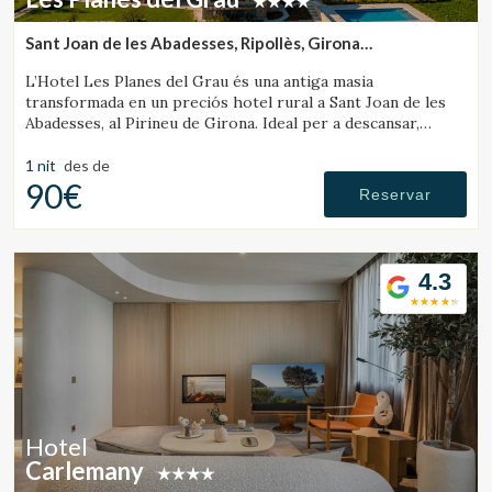
Sant Joan de les Abadesses, Ripollès, Girona
(35.656896089592km de Sant Julià de Vilatorta)
L’Hotel Les Planes del Grau és una antiga masia
transformada en un preciós hotel rural a Sant Joan de les
Abadesses, al Pirineu de Girona. Ideal per a descansar,
passejar i fer excursions a cavall.
1 nit
des de
90€
Reservar
4.3
Hotel
Carlemany