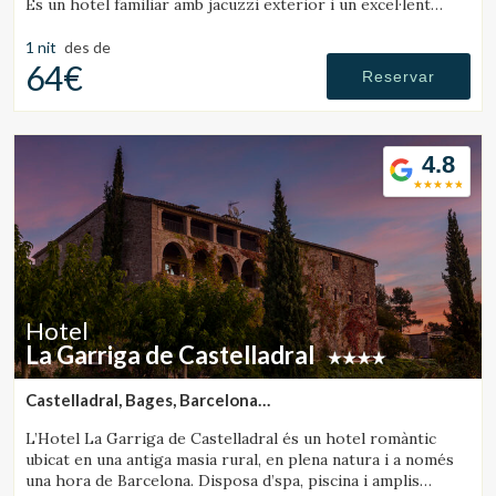
És un hotel familiar amb jacuzzi exterior i un excel·lent
restaurant.
1 nit
des de
64€
Reservar
4.8
Hotel
La Garriga de Castelladral
Castelladral, Bages, Barcelona
(46.000154974925km de Sant Julià de Vilatorta)
L’Hotel La Garriga de Castelladral és un hotel romàntic
ubicat en una antiga masia rural, en plena natura i a només
una hora de Barcelona. Disposa d’spa, piscina i amplis