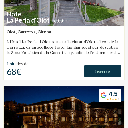
hàbits de navegació al lloc web i mostrar publicitat
relacionada amb el perfil de navegació de l'usuari.
Hotel
La Perla d'Olot
Olot, Garrotxa, Girona
(30.129717611372km de Sant Julià de Vilatorta)
L’Hotel La Perla d’Olot, situat a la ciutat d’Olot, al cor de la
Garrotxa, és un acollidor hotel familiar ideal per descobrir
la Zona Volcànica de la Garrotxa i gaudir de l’entorn rural de
la comarca.
1 nit
des de
68€
Reservar
4.5