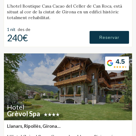
(42.578609219421km de Sant Julià de Vilatorta)
L’hotel Boutique Casa Cacao del Celler de Can Roca, està
situat al cor de la ciutat de Girona en un edifici històric
totalment rehabilitat.
1 nit
des de
240€
Reservar
4.5
Hotel
Grèvol Spa
Llanars, Ripollès, Girona
(43.884318931424km de Sant Julià de Vilatorta)