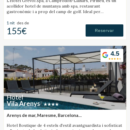
L’Hotel Grèvol Spa, a Camprodon-Llanars, Pirineu, és un
acollidor hotel de muntanya amb spa, restaurant
gastronòmic i a prop del camp de golf. Ideal per
desconnectar en parella o en família.
1 nit
des de
155€
Reservar
4.5
Hotel
Vila Arenys
Arenys de mar, Maresme, Barcelona
(43.007372766281km de Sant Julià de Vilatorta)
Hotel Boutique de 4 estels d'estil avantguardista i sofisticat