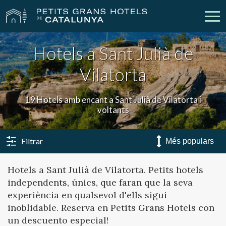
Hotels a Sant Julià de
Els Nostres Hotels
Escapades
Vilatorta
Casaments
Empreses
19 Hotels amb encant a Sant Julià de Vilatorta i
Xecs Regal
Descobreix Catalunya
voltants
Contacte
La meva reserva
Filtrar
Hotels a Sant Julià de Vilatorta. Petits hotels
independents, únics, que faran que la seva
vpn_key
person
Inicia sessió
Crear compte
experiència en qualsevol d'ells sigui
inoblidable. Reserva en Petits Grans Hotels con
un descuento especial!