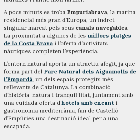
A pocs minuts es troba
Empuriabrava
, la marina
residencial més gran d’Europa, un indret
singular marcat pels seus
canals navegables
.
La proximitat a algunes de les
millors platges
de la Costa Brava
i l’oferta d’activitats
nàutiques completen l’experiència.
L’entorn natural aporta un atractiu afegit, ja que
forma part del
Parc Natural dels Aiguamolls de
l’Empordà
, un dels espais protegits més
rellevants de Catalunya. La combinació
d’història, natura i tranquil·litat, juntament amb
una cuidada oferta d’
hotels amb encant
i
gastronomia mediterrània, fan de Castelló
d’Empúries una destinació ideal per a una
escapada.
Gestionar la meva reserva