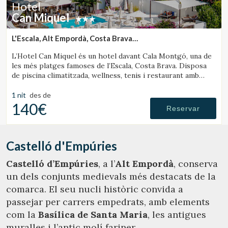
Hotel
Can Miquel
L'Escala, Alt Empordà, Costa Brava
(18.675258254822km de Castelló d'Empúries)
L’Hotel Can Miquel és un hotel davant Cala Montgó, una de
les més platges famoses de l’Escala, Costa Brava. Disposa
de piscina climatitzada, wellness, tenis i restaurant amb
vistes al mar.
1 nit
des de
140€
Reservar
Castelló d'Empúries
Castelló d’Empúries
, a l’
Alt Empordà
, conserva
un dels conjunts medievals més destacats de la
comarca. El seu nucli històric convida a
passejar per carrers empedrats, amb elements
com la
Basílica de Santa Maria
, les antigues
muralles i l’antic molí fariner.