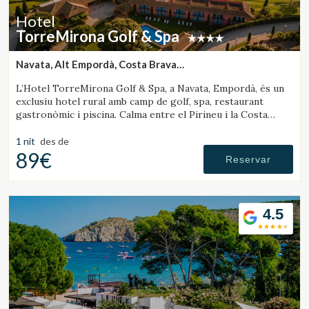
Hotel
TorreMirona Golf & Spa
Navata, Alt Empordà, Costa Brava
(17.480181419602km de Castelló d'Empúries)
L’Hotel TorreMirona Golf & Spa, a Navata, Empordà, és un
exclusiu hotel rural amb camp de golf, spa, restaurant
gastronòmic i piscina. Calma entre el Pirineu i la Costa
Brava.
1 nit
des de
89€
Reservar
4.5