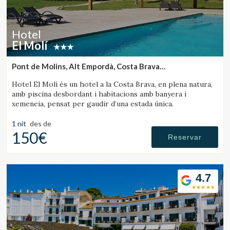
Hotel
El Molí
Pont de Molins, Alt Empordà, Costa Brava
(15.301435527305km de Castelló d'Empúries)
Hotel El Molí és un hotel a la Costa Brava, en plena natura,
amb piscina desbordant i habitacions amb banyera i
xemeneia, pensat per gaudir d’una estada única.
1 nit
des de
150€
Reservar
4.7