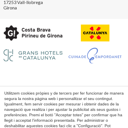
17253 Vall-llobrega
Girona
Guardar configuració
Acceptar totes
Utilitzem cookies pròpies y de tercers per fer funcionar de manera
Avís Legal
segura la nostra pàgina web i personalitzar el seu contingut.
Condicions d'ús de la web
Igualment, fem servir cookies per mesurar i obtenir dades de la
navegació que realitza i per ajustar la publicitat als seus gustos i
Política de Cookies
preferències. Premi el botó "Acceptar totes" per confirmar que ha
llegit i acceptat l'informació presentada. Per administrar o
deshabilitar aquestes cookies faci clic a "Configuració". Pot
© 1998 - 2026