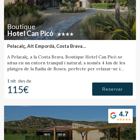
una millor experiència a través de productes recomanats.
Marketing i publicitat
Boutique
Aquestes cookies són utilitzades per emmagatzemar
Hotel Can Picó
informació sobre les preferències i les eleccions personals
de l'usuari a través de l'observació continuada dels seus
Pelacalç, Alt Empordà, Costa Brava
hàbits de navegació. Gràcies a elles, podem conèixer els
hàbits de navegació al lloc web i mostrar publicitat
(12.719654590153km de Castelló d'Empúries)
relacionada amb el perfil de navegació de l'usuari.
A Pelacalç, a la Costa Brava, Boutique Hotel Can Picó se
situa en un entorn tranquil i natural, a només 4 km de les
platges de la Badia de Roses, perfecte per relaxar-se i
desconnectar.
1 nit
des de
115€
Reservar
4.7