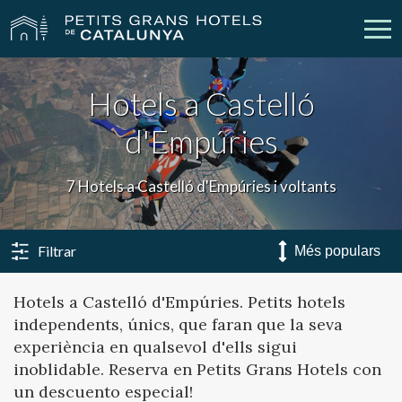
Hotels a Castelló
Els Nostres Hotels
Escapades
d'Empúries
Casaments
Empreses
7 Hotels a Castelló d'Empúries i voltants
Xecs Regal
Descobreix Catalunya
Contacte
La meva reserva
Filtrar
Hotels a Castelló d'Empúries. Petits hotels
independents, únics, que faran que la seva
vpn_key
person
Inicia sessió
Crear compte
experiència en qualsevol d'ells sigui
inoblidable. Reserva en Petits Grans Hotels con
un descuento especial!