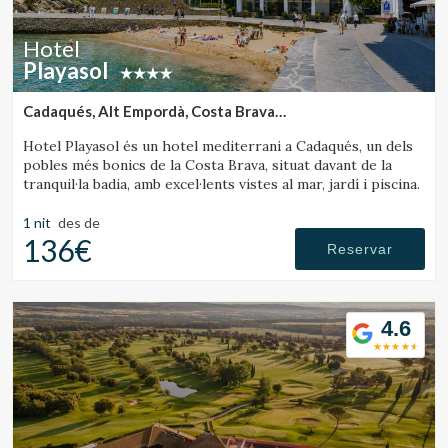
Hotel
Playasol
Cadaqués, Alt Empordà, Costa Brava
(17.453791796394km de Castelló d'Empúries)
Hotel Playasol és un hotel mediterrani a Cadaqués, un dels
pobles més bonics de la Costa Brava, situat davant de la
tranquil·la badia, amb excel·lents vistes al mar, jardí i piscina.
1 nit
des de
136€
Reservar
4.6