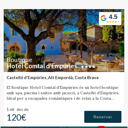
Ubicació/nom de l'hotel
4.5
CA
ES
EN
FR
Boutique
Hotel Comtal d'Empúries
Castelló d'Empúries, Alt Empordà, Costa Brava
El Boutique Hotel Comtal d’Empúries és un hotel boutique
amb spa, piscina i suites amb jacuzzi, a Castelló d’Empúries.
Ideal per a escapades romàntiques i de relax a la Costa
Brava.
1 nit
des de
120€
Reservar