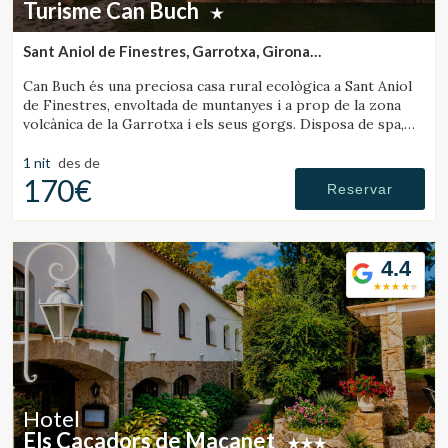
Turisme Can Buch
Sant Aniol de Finestres, Garrotxa, Girona
(34.995865612295km de Sant Joan de les Abadesses)
Can Buch és una preciosa casa rural ecològica a Sant Aniol
de Finestres, envoltada de muntanyes i a prop de la zona
volcànica de la Garrotxa i els seus gorgs. Disposa de spa,
piscina, granja amb animals i un ampli jardí.
1 nit
des de
170€
Reservar
4.4
Hotel
Els Caçadors de Maçanet