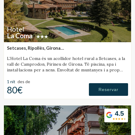
Aquestes cookies són utilitzades per emmagatzemar
informació sobre les preferències i les eleccions personals
de l'usuari a través de l'observació continuada dels seus
hàbits de navegació. Gràcies a elles, podem conèixer els
hàbits de navegació al lloc web i mostrar publicitat
relacionada amb el perfil de navegació de l'usuari.
Hotel
La Coma
Setcases, Ripollès, Girona
(14.938348750788km de Sant Joan de les Abadesses)
L’Hotel La Coma és un acollidor hotel rural a Setcases, a la
vall de Camprodon, Pirineu de Girona. Té piscina, spa i
instal·lacions per a nens. Envoltat de muntanyes i a prop
d’una estació d’esquí.
1 nit
des de
80€
Reservar
4.5