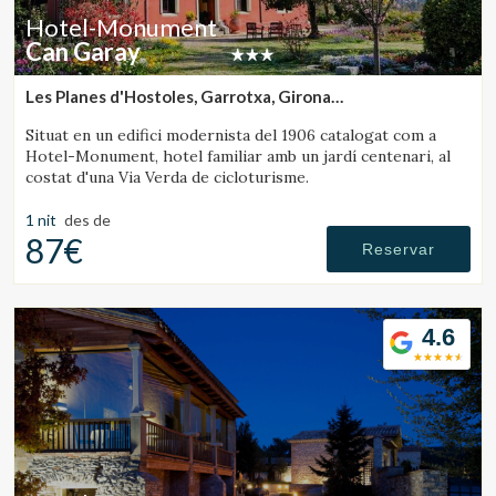
Hotel-Monument
Can Garay
Les Planes d'Hostoles, Garrotxa, Girona
(28.453554993807km de Sant Joan de les Abadesses)
Situat en un edifici modernista del 1906 catalogat com a
Hotel-Monument, hotel familiar amb un jardí centenari, al
costat d'una Via Verda de cicloturisme.
1 nit
des de
87€
Reservar
4.6