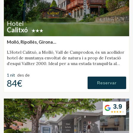
Hotel
Calitxó
Molló, Ripollès, Girona
(14.574126169558km de Sant Joan de les Abadesses)
L’Hotel Calitxó, a Molló, Vall de Camprodon, és un acollidor
hotel de muntanya envoltat de natura i a prop de l’estació
d’esquí Vallter 2000. Ideal per a una estada tranquil·la al
Pirineu de Girona.
1 nit
des de
84€
Reservar
3.9