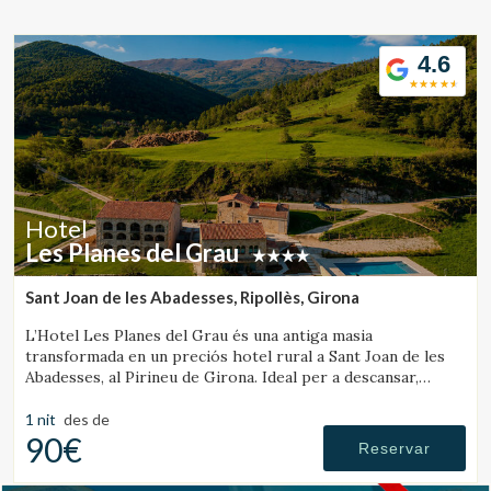
Ubicació/nom de l'hotel
4.6
CA
ES
EN
FR
Hotel
Les Planes del Grau
Sant Joan de les Abadesses, Ripollès, Girona
L’Hotel Les Planes del Grau és una antiga masia
transformada en un preciós hotel rural a Sant Joan de les
Abadesses, al Pirineu de Girona. Ideal per a descansar,
passejar i fer excursions a cavall.
1 nit
des de
90€
Reservar