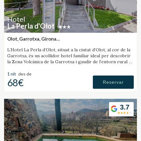
Hotel
La Perla d'Olot
Olot, Garrotxa, Girona
(16.332526812192km de Sant Joan de les Abadesses)
L’Hotel La Perla d’Olot, situat a la ciutat d’Olot, al cor de la
Garrotxa, és un acollidor hotel familiar ideal per descobrir
la Zona Volcànica de la Garrotxa i gaudir de l’entorn rural de
la comarca.
1 nit
des de
68€
Reservar
3.7