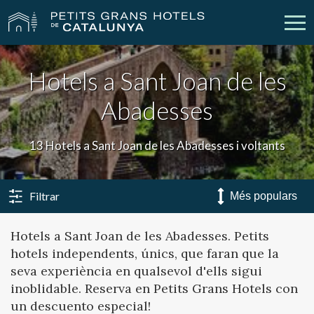
Hotels a Sant Joan de les
Els Nostres Hotels
Escapades
Abadesses
Casaments
Empreses
13 Hotels a Sant Joan de les Abadesses i voltants
Xecs Regal
Descobreix Catalunya
Contacte
La meva reserva
Filtrar
Hotels a Sant Joan de les Abadesses. Petits
hotels independents, únics, que faran que la
vpn_key
person
Inicia sessió
Crear compte
seva experiència en qualsevol d'ells sigui
inoblidable. Reserva en Petits Grans Hotels con
un descuento especial!