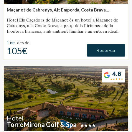
Maçanet de Cabrenys, Alt Empordà, Costa Brava
(40.55645626775km de Sant Joan de les Abadesses)
Hotel Els Caçadors de Maçanet és un hotel a Maçanet de
Cabrenys, a la Costa Brava, a prop dels Pirineus i de la
frontera francesa, amb ambient familiar i un entorn ideal
per a senderisme i excursions.
1 nit
des de
105€
Reservar
4.6
Gestionar la meva reserva
Verificar localitzador
Hotel
TorreMirona Golf & Spa