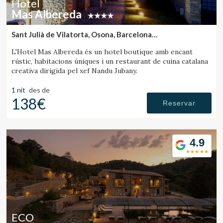
Hotel
Mas Albereda
Sant Julià de Vilatorta, Osona, Barcelona
(34.916992077823km de Sant Joan de les Abadesses)
L'Hotel Mas Albereda és un hotel boutique amb encant
rústic, habitacions úniques i un restaurant de cuina catalana
creativa dirigida pel xef Nandu Jubany.
1 nit
des de
138€
Reservar
4.9
ECO