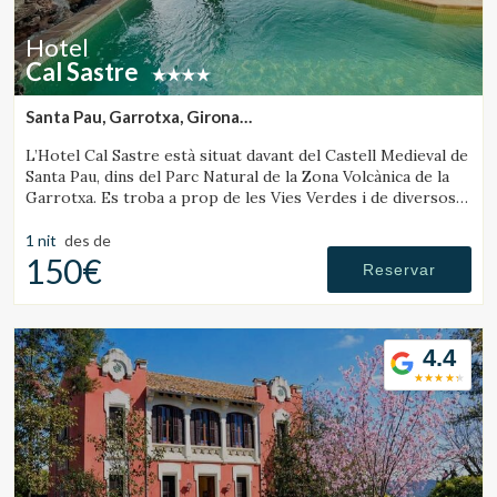
Hotel
Cal Sastre
Santa Pau, Garrotxa, Girona
(24.506127758687km de Sant Joan de les Abadesses)
L’Hotel Cal Sastre està situat davant del Castell Medieval de
Santa Pau, dins del Parc Natural de la Zona Volcànica de la
Garrotxa. Es troba a prop de les Vies Verdes i de diversos
gorgs.
1 nit
des de
150€
Reservar
4.4