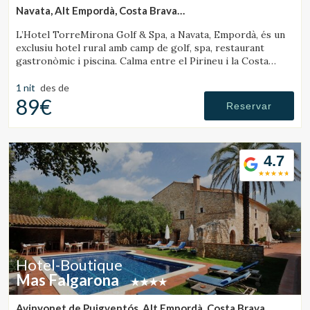
Navata, Alt Empordà, Costa Brava
(46.167750250979km de Sant Joan de les Abadesses)
L’Hotel TorreMirona Golf & Spa, a Navata, Empordà, és un
exclusiu hotel rural amb camp de golf, spa, restaurant
gastronòmic i piscina. Calma entre el Pirineu i la Costa
Brava.
1 nit
des de
89€
Reservar
4.7
Hotel-Boutique
Mas Falgarona
Avinyonet de Puigventós, Alt Empordà, Costa Brava