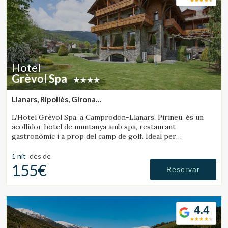
Hotel
Grèvol Spa
Llanars, Ripollès, Girona
(9.8046516817497km de Sant Joan de les Abadesses)
L’Hotel Grèvol Spa, a Camprodon-Llanars, Pirineu, és un
acollidor hotel de muntanya amb spa, restaurant
gastronòmic i a prop del camp de golf. Ideal per
desconnectar en parella o en família.
1 nit
des de
155€
Reservar
Modificar cookies
4.4