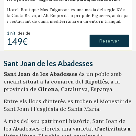
(49.858717414428km de Sant Joan de les Abadesses)
Hotel-Boutique Mas Falgarona és una masia del segle XV a
la Costa Brava, a l’Alt Empordà, a prop de Figueres, amb spa
i restaurant de cuina mediterrània en un entorn tranquil.
1 nit
des de
149€
Reservar
Sant Joan de les Abadesses
Sant Joan de les Abadesses
és un poble amb
encant situat a la comarca del
Ripollès
, a la
província de
Girona
, Catalunya, Espanya.
Entre els llocs d'interès es troben el Monestir de
Sant Joan i l'església de Santa María.
A més del seu patrimoni històric, Sant Joan de
les Abadesses ofereix una varietat d'
activitats a