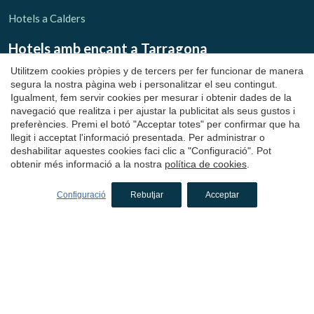
Guardar configuració
Acceptar totes
Hotels a Calders
Hotels amb encant
a Tarragona
Utilitzem cookies pròpies y de tercers per fer funcionar de manera
Hotels a La Terra Alta
segura la nostra pàgina web i personalitzar el seu contingut.
Igualment, fem servir cookies per mesurar i obtenir dades de la
Hotels a Bot
navegació que realitza i per ajustar la publicitat als seus gustos i
preferències. Premi el botó "Acceptar totes" per confirmar que ha
Hotels amb encant als Pirineus
llegit i acceptat l'informació presentada. Per administrar o
deshabilitar aquestes cookies faci clic a "Configuració". Pot
Hotels al Ripollès
obtenir més informació a la nostra
política de cookies
.
Hotels a Llanars
Configuració
Rebutjar
Acceptar
Hotels a Molló
Hotels a Ribes de Freser
Hotels a Setcases
Hotels a Sant Joan de les Abadesses
Hotels al Solsonès