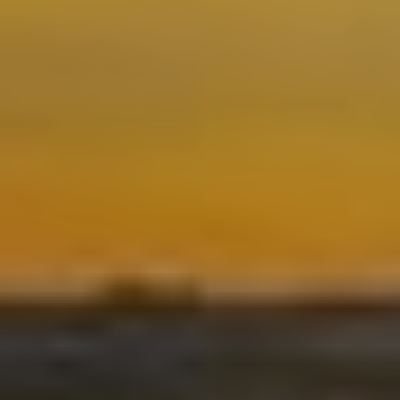
Ubicació/nom de l'hotel
CA
ES
EN
FR
Modificar cookies
Tècniques i funcionals
Sempre activades