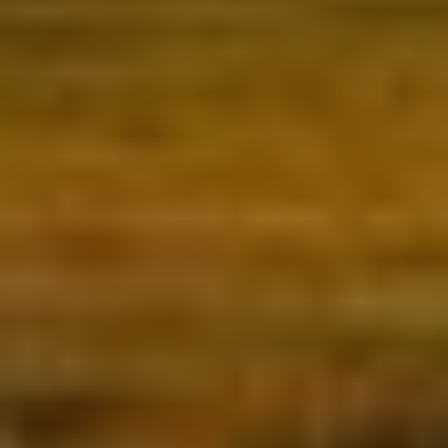
de l'usuari a través de l'observació continuada dels seus
hàbits de navegació. Gràcies a elles, podem conèixer els
hàbits de navegació al lloc web i mostrar publicitat
relacionada amb el perfil de navegació de l'usuari.