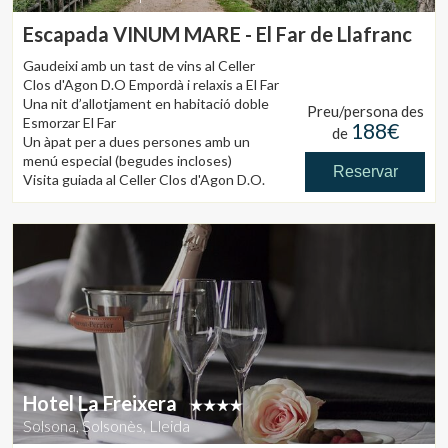
Escapada VINUM MARE - El Far de Llafranc
Gaudeixi amb un tast de vins al Celler
Clos d'Agon D.O Empordà i relaxis a El Far
Una nit d’allotjament en habitació doble
Preu/persona des
Esmorzar El Far
188€
de
Un àpat per a dues persones amb un
menú especial (begudes incloses)
Reservar
Visita guiada al Celler Clos d'Agon D.O.
Empordà i tast de vins (durada 1,30hrs)
Per nits de dissabte, consulti la
nostra Escapada Romàntica.
PREU: A partir de 375€ segons dates
(10% IVA inclòs, taxa d'estada no inclosa)
CONDICIONS: Excepte juliol i
agost. Oferta vàlida de diumenge a
divendres, segons disponibilitat.
Hotel La Freixera
Solsona, Solsonès, Lleida