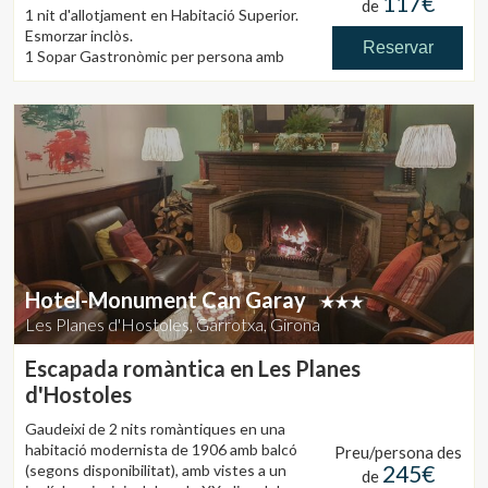
117€
de
1 nit d'allotjament en Habitació Superior.
Esmorzar inclòs.
Reservar
1 Sopar Gastronòmic per persona amb
maridatge de vins DO Terra Alta.
1 Accés al Spa de 50 minuts per persona.
* Pack disponiible per a 2 nits: 378,00€
per persona.
Hotel-Monument Can Garay
Les Planes d'Hostoles, Garrotxa, Girona
Escapada romàntica en Les Planes
d'Hostoles
Gaudeixi de 2 nits romàntiques en una
habitació modernista de 1906 amb balcó
Preu/persona des
245€
(segons disponibilitat), amb vistes a un
de