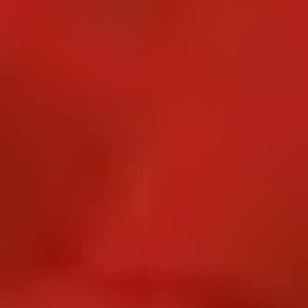
Ubicació/nom de l'hotel
CA
ES
EN
FR