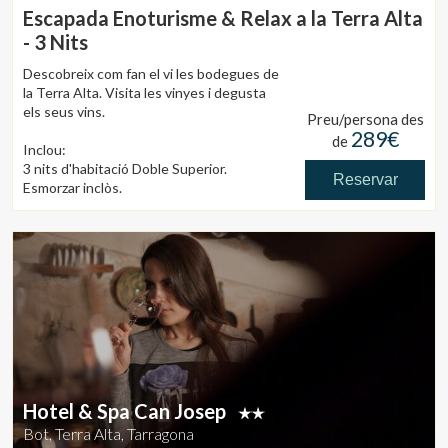
Escapada Enoturisme & Relax a la Terra Alta
- 3 Nits
Descobreix com fan el vi les bodegues de
la Terra Alta. Visita les vinyes i degusta
els seus vins.
Preu/persona des
289€
de
Inclou:
3 nits d'habitació Doble Superior.
Reservar
Esmorzar inclòs.
1 Sopar Gourmet amb degustació de 2
vins de la D.O. Terra Alta
Entrades a les bodegues i visites a les
vinyes
Entrada zona SPA de 50 minuts per
persona i dia.
Massatge en parella 25' per persona
Hotel & Spa Can Josep
Bot, Terra Alta, Tarragona