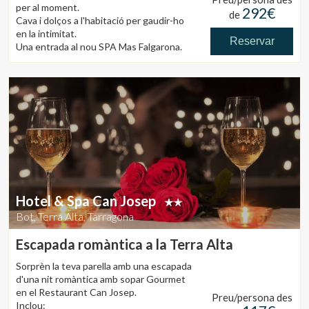
per al moment.
292€
de
Cava i dolços a l'habitació per gaudir-ho
en la intimitat.
Reservar
Una entrada al nou SPA Mas Falgarona.
Un sopar menú degustació amb
productes del nostre hort ecològic
(begudes incloses).
Complet esmorzar buffet al restaurant de
l'hotel.
Massatge relaxant 25' per cadascú a l'Spa,
amb olis Alquimia.
Ús gratuït de les bicicletes.
Hotel & Spa Can Josep
Bot, Terra Alta, Tarragona
Escapada romàntica a la Terra Alta
Sorprèn la teva parella amb una escapada
d'una nit romàntica amb sopar Gourmet
en el Restaurant Can Josep.
Preu/persona des
Inclou: