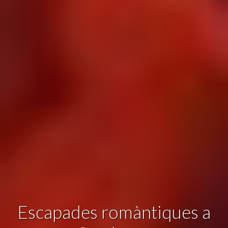
Analítiques i personalització
Permeten fer el seguiment i l'anàlisi del comportament
dels usuaris d'aquest lloc web. La informació recollida
mitjançant aquest tipus de cookies s'utilitza en el
mesurament de l'activitat del web per a l'elaboració de
perfils de navegació dels usuaris per introduir millores en
funció de l'anàlisi de les dades d'ús que fan els usuaris del
servei. Permeten desar la informació de preferència de
l'usuari per millorar la qualitat dels nostres serveis i oferir
una millor experiència a través de productes recomanats.
Marketing i publicitat
Aquestes cookies són utilitzades per emmagatzemar
informació sobre les preferències i les eleccions personals
de l'usuari a través de l'observació continuada dels seus
hàbits de navegació. Gràcies a elles, podem conèixer els
hàbits de navegació al lloc web i mostrar publicitat
relacionada amb el perfil de navegació de l'usuari.
Escapades romàntiques a