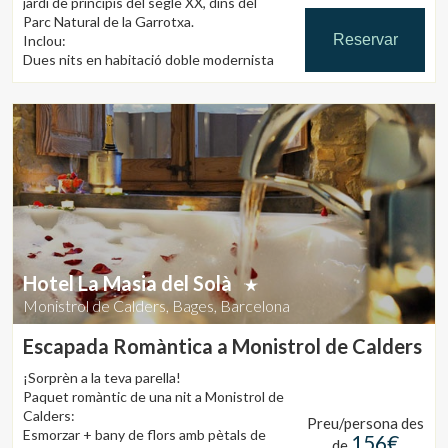
jardí de principis del segle XX, dins del
Parc Natural de la Garrotxa.
Reservar
Inclou:
Dues nits en habitació doble modernista
amb balcó (segons disponibilitat).
Dos esmorzars amb productes de la
Garrotxa.
Sopar romàntic per a dues persones la
primera nit, al costat de la xemeneia o
sota els til·lers centenaris (segons
temporada).
Ampolla de cava, bombons i espelmes.
Excursió a les gorgues de Les Planes
d’Hostoles.
Massatge personalitzat de 30 minuts per
Hotel La Masia del Solà
a cadascun (no simultanis).
Monistrol de Calders, Bages, Barcelona
Late check-out (segons disponibilitat).
Escapada Romàntica a Monistrol de Calders
¡Sorprèn a la teva parella!
Paquet romàntic de una nit a Monistrol de
Calders:
Preu/persona des
Esmorzar + bany de flors amb pètals de
156€
de