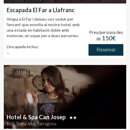
Escapada El Far a Llafranc
Vingui a El Far i deixeu-vos seduir per
l'encant que envolta al nostre hotel, amb
una estada en habitació doble amb
Preu/persona des
esmorzar, un sopar per a dues persones.
150€
de
L'escapada inclou:
Reservar
Una nit d'allotjament en habitació doble
Esmorzar El Far
Un sopar per a dos persones amb el menú
"Mediterrani" (begudes incloses)
Gestionar la meva reserva
Detall de benvinguda a l'habitació
CONDICIONS: Excepte juliol i agost.
Oferta vàlida de diumenge a divendres,
segons disponibilitat.
PREU: A partir de 235,00Euros segons
Verificar localitzador
dates (10% IVA inclòs, taxa d'estada no
Hotel & Spa Can Josep
inclosa)
Bot, Terra Alta, Tarragona