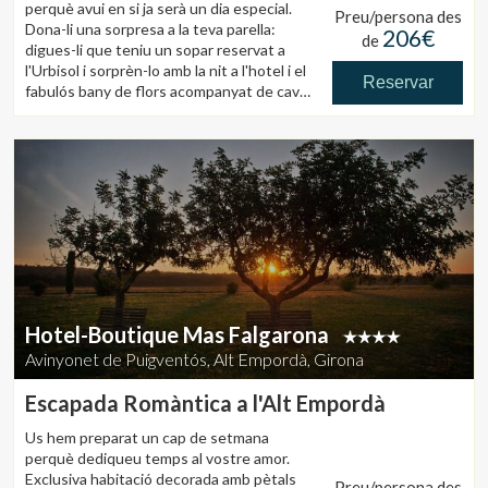
perquè avui en si ja serà un dia especial.
Preu/persona des
Dona-li una sorpresa a la teva parella:
206€
de
digues-li que teniu un sopar reservat a
l'Urbisol i sorprèn-lo amb la nit a l'hotel i el
Reservar
fabulós bany de flors acompanyat de cava
i maduixes.
El paquet inclou:
Sopar romàntic per a dos
Bany de flors a l'habitació
Allotjament i esmorzar per a dos a
l'habitació
Entrada d'1h de durada a la
zona BLISS SPA en exclusiva per a
la parella
Preus del paquet (IVA inclòs):
Habitació deluxe: 412,50 €, Habitació
Hotel-Boutique Mas Falgarona
Superior: 423,50 €, Habitació Suite:
Avinyonet de Puigventós, Alt Empordà, Girona
467,50 €, Habitació Suite amb Xemeneia:
492,50 €
Escapada Romàntica a l'Alt Empordà
Us hem preparat un cap de setmana
perquè dediqueu temps al vostre amor.
Exclusiva habitació decorada amb pètals
Preu/persona des