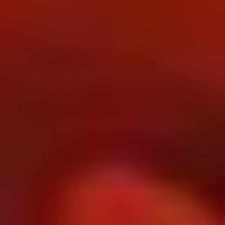
Modificar cookies
Tècniques i funcionals
Sempre activades
Aquest lloc web utilitza cookies pròpies per recopilar
informació amb la finalitat de millorar els nostres serveis.
Si continua navegant, suposa l'acceptació de la instal·lació
de les mateixes. L'usuari té la possibilitat de configurar el
navegador podent, si així ho desitja, impedir que siguin
instal·lades al disc dur, encara que haurà de tenir en
compte que aquesta acció podrà ocasionar dificultats de
navegació de la pàgina web.