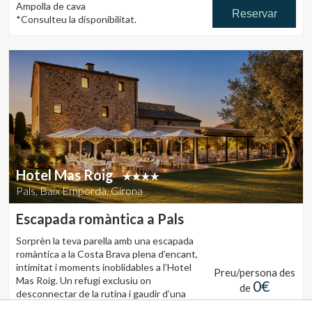
Ampolla de cava
Reservar
*Consulteu la disponibilitat.
Hotel Mas Roig
Pals, Baix Empordà, Girona
Escapada romàntica a Pals
Sorprèn la teva parella amb una escapada
romàntica a la Costa Brava plena d’encant,
intimitat i moments inoblidables a l’Hotel
Preu/persona des
Mas Roig. Un refugi exclusiu on
0€
de
desconnectar de la rutina i gaudir d’una
experiència única pensada per celebrar