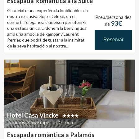
Escapada Romàntica a la Suite
Gaudeixi d’una experiència inoblidable a la
nostra exclusiva Suite Deluxe, on el
Preu/persona des
93€
confort i l’elegància s’uneixen per oferir-li
de
una estada única. Li donem la benvinguda
amb una ampolla de xampany Laurent
Reservar
Perrier, que podrà degustar a la intimitat
de la seva habitació o al nostre
encantador jardí, envoltat de natura i
També gaudeixi d’un deliciós esmorzar
tranquil·litat.
inclòs, acuradament preparat per
començar el dia amb el millor sabor.
Un pla perfecte per a una escapada
romàntica o una celebració especial.
Hotel Casa Vincke
Palamós, Baix Empordà, Girona
Escapada romàntica a Palamós