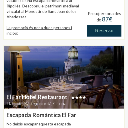
Gaudeix d'una escapada romàntica al
Ripollès. Descobriu el patrimoni medieval
vinculat al Monestir de Sant Joan de les
Preu/persona des
Abadesses.
87€
de
La promoció és per a dues persones i
Reservar
inclou
:
Una nit en habitació doble.
Esmorzar.
Ampolla de cava i bombons a l'habitació.
El Far Hotel Restaurant
Llafranc, Baix Empordà, Girona
Escapada Romàntica El Far
No deixis escapar aquesta escapada