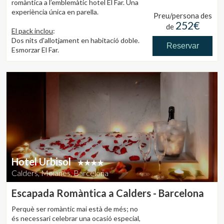
romàntica a l’emblemàtic hotel El Far. Una
experiència única en parella.
Preu/persona des
252€
de
El pack inclou
:
Dos nits d'allotjament en habitació doble.
Reservar
Esmorzar El Far.
Un àpat per a dues persones amb el
nostre menú Mediterrani (begudes
incloses).
Cava i plat de fruita.
Ambientació romàntica a l'habitació.
CONDICIONS: Excepte juliol i
agost. Oferta vàlida segons disponibilitat.
PREU: A partir de 505,50€ segons dates
(10% IVA inclòs, taxa d'estada no inclosa)
Hotel Urbisol
Calders, Moianès, Barcelona
Escapada Romàntica a Calders - Barcelona
Perquè ser romàntic mai està de més; no
és necessari celebrar una ocasió especial,