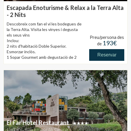
Escapada Enoturisme & Relax a la Terra Alta
- 2 Nits
Descobreix com fan el vi les bodegues de
la Terra Alta. Visita les vinyes i degusta
els seus vins
Preu/persona des
Inclou:
193€
de
2 nits d'habitació Doble Superior.
Esmorzar inclòs.
Reservar
1 Sopar Gourmet amb degustació de 2
vins de la D.O. Terra Alta
Entrades a les bodegues i visites a les
vinyes
Entrada zona SPA de 50 minuts per a 2
persones
El Far Hotel Restaurant
Llafranc, Baix Empordà, Girona