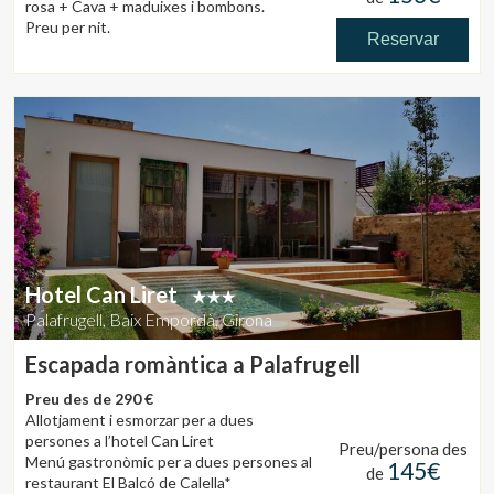
rosa + Cava + maduixes i bombons.
Preu per nit.
Reservar
Hotel Can Liret
Palafrugell, Baix Empordà, Girona
Escapada romàntica a Palafrugell
Preu des de 290 €
Allotjament i esmorzar per a dues
persones a l’hotel Can Liret
Preu/persona des
Guardar configuració
Acceptar totes
Menú gastronòmic per a dues persones al
145€
de
restaurant El Balcó de Calella*