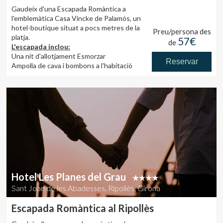
Gaudeix d'una Escapada Romàntica a
l'emblemàtica Casa Vincke de Palamós, un
hotel-boutique situat a pocs metres de la
Preu/persona des
platja.
57€
de
L'escapada inclou:
Una nit d'allotjament
Esmorzar
Reservar
Ampolla de cava i bombons a l'habitació
Condicions:
segons disponibilitat
Excepte juliol i agost
La reserva s'ha de realitzar mínim amb un
dia d'antelació
Preu:
Des 114,00 Euros segons tipus habitació i
dates.
10% IVA inclòs. Taxa d'estada no inclosa.
Hotel Les Planes del Grau
Sant Joan de les Abadesses, Ripollès, Girona
Escapada Romàntica al Ripollès