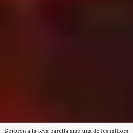
Sorprèn a la teva parella amb una de les millors