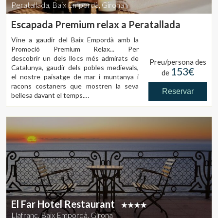
Peratallada, Baix Empordà, Girona
Escapada Premium relax a Peratallada
Vine a gaudir del Baix Empordà amb la
Promoció Premium Relax... Per
descobrir un dels llocs més admirats de
Preu/persona des
Catalunya, gaudir dels pobles medievals,
153€
de
el nostre paisatge de mar i muntanya i
racons costaners que mostren la seva
Reservar
bellesa davant el temps.
Una nit en habitació doble.
La promoció és per a dues persones i
Esmorzar de pagès i productes de
inclou:
proximitat KM0.
Massatge relaxant per a dues persones
(60 minuts).
Promoció no vàlida durant la temporada
alta (Agost), i tampoc durant el Nadal, Cap
d'any, Setmana Santa i festius nacionals.
El Far Hotel Restaurant
Llafranc, Baix Empordà, Girona