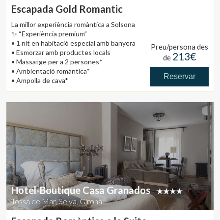
Escapada Gold Romantic
La millor experiència romàntica a Solsona
✨ “Experiència premium”
• 1 nit en habitació especial amb banyera
Preu/persona des
• Esmorzar amb productes locals
213€
de
• Massatge per a 2 persones*
• Ambientació romàntica*
Reservar
• Ampolla de cava*
*Només s'inclou els serveis descrits un
cop per estada, independentment de
quants dies es reservin.
Hotel-Boutique Casa Granados
Tossa de Mar, Selva, Girona