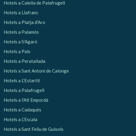
Hotels a Calella de Palafrugell
Hotels a Llafranc
Analítiques i personalització
Hotels a Platja d'Aro
Permeten fer el seguiment i l'anàlisi del comportament
dels usuaris d'aquest lloc web. La informació recollida
Hotels a Palamós
mitjançant aquest tipus de cookies s'utilitza en el
mesurament de l'activitat del web per a l'elaboració de
Hotels a S'Agaró
perfils de navegació dels usuaris per introduir millores en
funció de l'anàlisi de les dades d'ús que fan els usuaris del
Hotels a Pals
servei. Permeten desar la informació de preferència de
l'usuari per millorar la qualitat dels nostres serveis i oferir
Hotels a Peratallada
una millor experiència a través de productes recomanats.
Hotels a Sant Antoni de Calonge
Marketing i publicitat
Hotels a L'Estartit
Hotels a Palafrugell
Aquestes cookies són utilitzades per emmagatzemar
informació sobre les preferències i les eleccions personals
Hotels a l'Alt Empordà
de l'usuari a través de l'observació continuada dels seus
hàbits de navegació. Gràcies a elles, podem conèixer els
Hotels a Cadaqués
hàbits de navegació al lloc web i mostrar publicitat
relacionada amb el perfil de navegació de l'usuari.
Hotels a L'Escala
Hotels a Sant Feliu de Guíxols