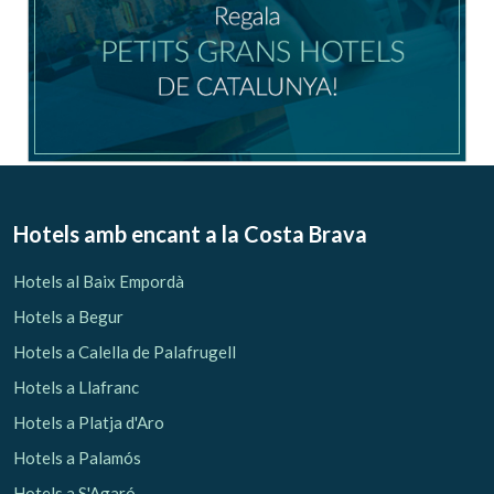
hàbits de navegació. Gràcies a elles, podem conèixer els
hàbits de navegació al lloc web i mostrar publicitat
relacionada amb el perfil de navegació de l'usuari.
Hotels amb encant
a la Costa Brava
Hotels al Baix Empordà
Hotels a Begur
Hotels a Calella de Palafrugell
Hotels a Llafranc
Hotels a Platja d'Aro
Hotels a Palamós
Hotels a S'Agaró