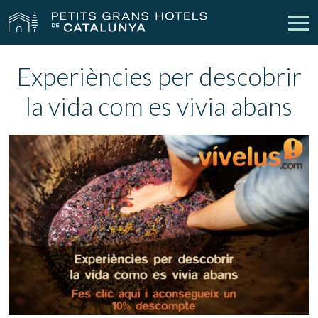
Experiències per descobrir
Els Nostres Hotels
Escapades
la vida com es vivia abans
Casaments
Empreses
Xecs Regal
Descobreix Catalunya
Contacte
La meva reserva
vpn_key
person
Inicia sessió
Crear compte