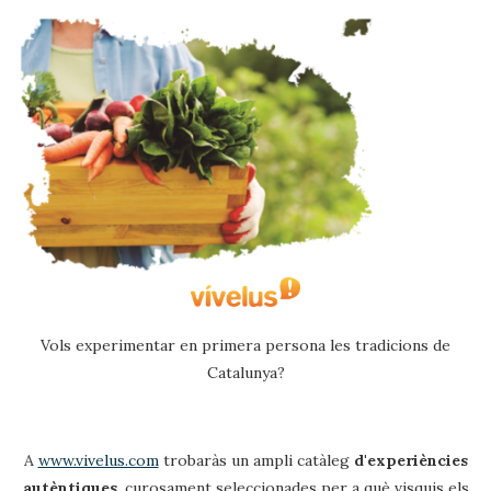
Ubicació/nom de l'hotel
CA
ES
EN
FR
Vols experimentar en primera persona les tradicions de
Catalunya?
Modificar cookies
A
www.vivelus.com
trobaràs un ampli catàleg
d'experiències
Tècniques i funcionals
Sempre activades
autèntiques
, curosament seleccionades per a què visquis els