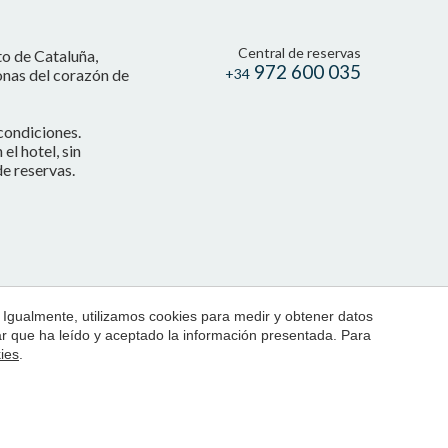
Central de reservas
to de Cataluña,
972 600 035
onas del corazón de
+34
condiciones.
l hotel, sin
e reservas.
 Igualmente, utilizamos cookies para medir y obtener datos
mar que ha leído y aceptado la información presentada. Para
kies
.
by
iEstrategic