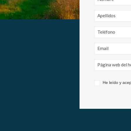
Este sit
mejorar
instala
pudiend
deberá 
de la p
Analít
Permite
sitio we
medició
los usua
que hac
del usu
experie
He leído y ace
Market
Estas c
eleccio
hábitos
en el si
usuario