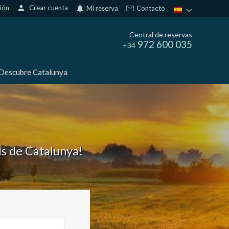
sión
person
Crear cuenta
notifications
Mi reserva
Contacto
Central de reservas
972 600 035
+34
Descubre Catalunya
ls de Catalunya!
activas