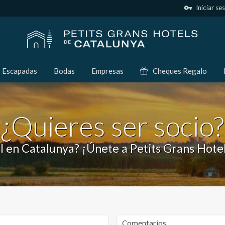
vpn_key
Iniciar se
Escapadas
Bodas
Empresas
Cheques Regalo
¿Quieres ser socio?
l en Catalunya? ¡Únete a Petits Grans Hote
icar cookies
as y funcionales
Siempre 