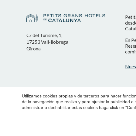
Petit
desde
Catal
C/ del Turisme, 1,
En Pe
17253 Vall-llobrega
Reser
Girona
comis
Nues
Utilizamos cookies propias y de terceros para hacer funci
de la navegación que realiza y para ajustar la publicidad a
administrar o deshabilitar estas cookies haga click en "Co
© 1998 - 2026
Petits Grans Hotels de Catalunya
Aviso Legal