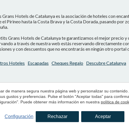
s Grans Hotels de Catalunya es la asociación de hoteles con encan
 el Pirineo hasta la Costa Brava y la Costa Dorada, pasando por z
uña.
tits Grans Hotels de Catalunya te garantizamos el mejor precio y 
vando a través de nuestra web estás reservando directamente con e
iones y con descuentos que no encontrarás en ningún otro portal d
tros Hoteles
Escapadas
Cheques Regalo
Descubre Catalunya
onar de manera segura nuestra página web y personalizar su contenido.
 sus gustos y preferencias. Pulse el botón "Aceptar todas" para confir
nfiguración". Puede obtener más información en nuestra
política de coo
Configuración
Rechazar
Aceptar
Condiciones de uso de la web
Política de Cookies