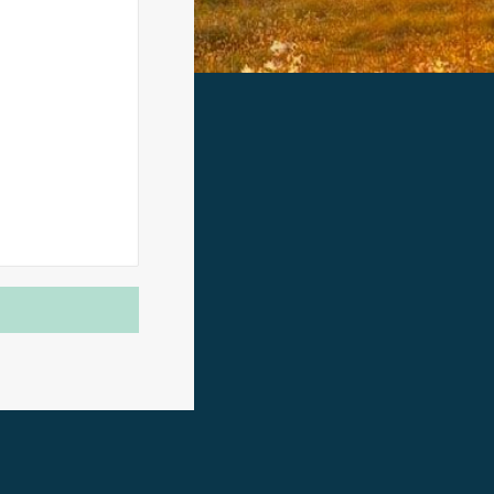
d de
egador
ue
egación
 de este
a
ión de
s de uso
rencia
ejor
s y
us
gación