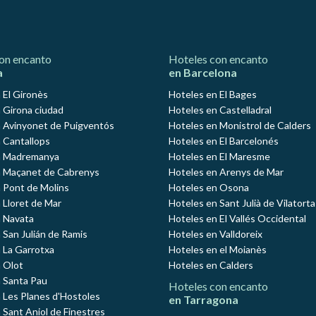
on encanto
Hoteles con encanto
a
en Barcelona
 El Gironès
Hoteles en El Bages
 Girona ciudad
Hoteles en Castelladral
 Avinyonet de Puigventós
Hoteles en Monistrol de Calders
 Cantallops
Hoteles en El Barcelonés
n Madremanya
Hoteles en El Maresme
n Maçanet de Cabrenys
Hoteles en Arenys de Mar
 Pont de Molins
Hoteles en Osona
 Lloret de Mar
Hoteles en Sant Julià de Vilatorta
 Navata
Hoteles en El Vallés Occidental
 San Julián de Ramis
Hoteles en Valldoreix
 La Garrotxa
Hoteles en el Moianès
 Olot
Hoteles en Calders
 Santa Pau
Hoteles con encanto
 Les Planes d'Hostoles
en Tarragona
 Sant Aniol de Finestres