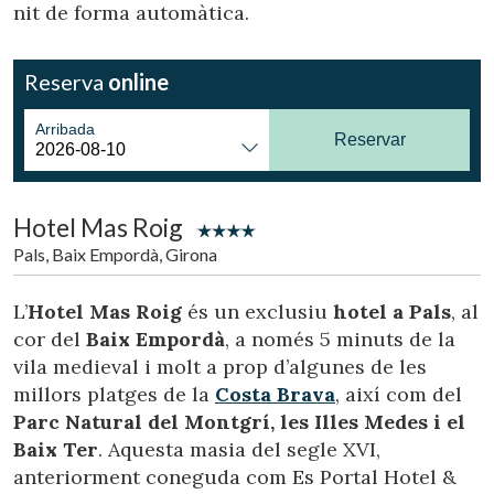
nit de forma automàtica.
Reserva
online
Arribada
Reservar
Hotel Mas Roig
Pals, Baix Empordà, Girona
Modificar cookies
L’
Hotel Mas Roig
és un exclusiu
hotel a Pals
, al
cor del
Baix Empordà
, a només 5 minuts de la
vila medieval i molt a prop d’algunes de les
Tècniques i funcionals
Sempre activades
millors platges de la
Costa Brava
, així com del
Aquest lloc web utilitza cookies pròpies per recopilar
Parc Natural del Montgrí, les Illes Medes i el
informació amb la finalitat de millorar els nostres serveis.
Si continua navegant, suposa l'acceptació de la instal·lació
Baix Ter
. Aquesta masia del segle XVI,
de les mateixes. L'usuari té la possibilitat de configurar el
anteriorment coneguda com Es Portal Hotel &
navegador podent, si així ho desitja, impedir que siguin