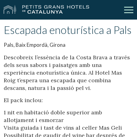
Escapada enoturística a Pals
Els Nostres Hotels
Escapades
Pals, Baix Empordà, Girona
Casaments
Empreses
Descobreix l’essència de la Costa Brava a través
dels seus sabors i paisatges amb una
Xecs Regal
Descobreix Catalunya
experiència enoturística única. Al Hotel Mas
Roig t’espera una escapada que combina
Contacte
La meva reserva
descans, natura i la passió pel vi.
El pack inclou:
vpn_key
person
Inicia sessió
Crear compte
1 nit en habitació doble superior amb
allotjament i esmorzar
Visita guiada i tast de vins al celler Mas Geli
Possibilitat de gaudir del wine bar després de