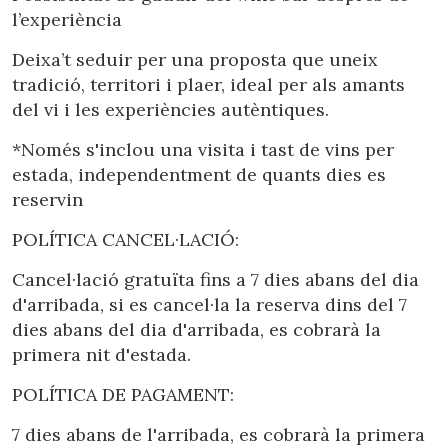
Ubicació/nom de l'hotel
l’experiència
Deixa’t seduir per una proposta que uneix
tradició, territori i plaer, ideal per als amants
CA
ES
EN
FR
del vi i les experiències autèntiques.
*Només s'inclou una visita i tast de vins per
estada, independentment de quants dies es
reservin
POLÍTICA CANCEL·LACIÓ:
Cancel·lació gratuïta fins a 7 dies abans del dia
d'arribada, si es cancel·la la reserva dins del 7
dies abans del dia d'arribada, es cobrarà la
primera nit d'estada.
POLÍTICA DE PAGAMENT:
7 dies abans de l'arribada, es cobrarà la primera