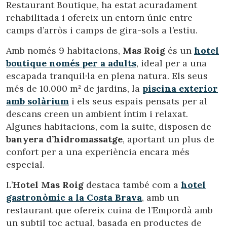
instal·lades al disc dur, encara que haurà de tenir en
Restaurant Boutique, ha estat acuradament
compte que aquesta acció podrà ocasionar dificultats de
rehabilitada i ofereix un entorn únic entre
navegació de la pàgina web.
camps d’arròs i camps de gira-sols a l’estiu.
Analítiques i personalització
Amb només 9 habitacions,
Mas Roig
és un
hotel
Permeten fer el seguiment i l'anàlisi del comportament
boutique només per a adults
, ideal per a una
dels usuaris d'aquest lloc web. La informació recollida
escapada tranquil·la en plena natura. Els seus
mitjançant aquest tipus de cookies s'utilitza en el
mesurament de l'activitat del web per a l'elaboració de
més de 10.000 m² de jardins, la
piscina exterior
perfils de navegació dels usuaris per introduir millores en
amb solàrium
i els seus espais pensats per al
funció de l'anàlisi de les dades d'ús que fan els usuaris del
servei. Permeten desar la informació de preferència de
descans creen un ambient íntim i relaxat.
l'usuari per millorar la qualitat dels nostres serveis i oferir
Algunes habitacions, com la suite, disposen de
una millor experiència a través de productes recomanats.
banyera d’hidromassatge
, aportant un plus de
confort per a una experiència encara més
Marketing i publicitat
especial.
Aquestes cookies són utilitzades per emmagatzemar
informació sobre les preferències i les eleccions personals
L’
Hotel Mas Roig
destaca també com a
hotel
de l'usuari a través de l'observació continuada dels seus
hàbits de navegació. Gràcies a elles, podem conèixer els
gastronòmic a la Costa Brava
, amb un
hàbits de navegació al lloc web i mostrar publicitat
restaurant que ofereix cuina de l’Empordà amb
relacionada amb el perfil de navegació de l'usuari.
un subtil toc actual, basada en productes de