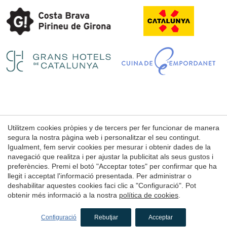
Guardar configuració
Acceptar totes
Utilitzem cookies pròpies y de tercers per fer funcionar de manera
Avís Legal
segura la nostra pàgina web i personalitzar el seu contingut.
Condicions d'ús de la web
Igualment, fem servir cookies per mesurar i obtenir dades de la
navegació que realitza i per ajustar la publicitat als seus gustos i
Política de Cookies
preferències. Premi el botó "Acceptar totes" per confirmar que ha
llegit i acceptat l'informació presentada. Per administrar o
deshabilitar aquestes cookies faci clic a "Configuració". Pot
© 1998 - 2026
obtenir més informació a la nostra
política de cookies
.
Petits Grans Hotels de Catalunya
by
iEstrategic
Configuració
Rebutjar
Acceptar