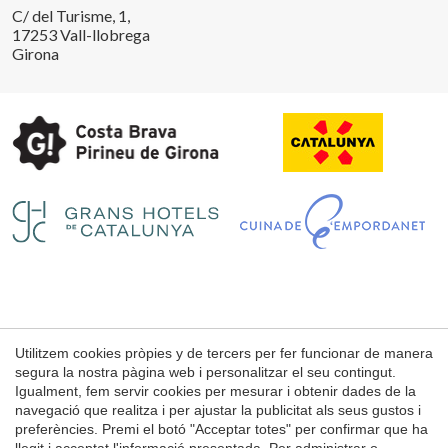
C/ del Turisme, 1,
17253 Vall-llobrega
Girona
Guardar configuració
Acceptar totes
Utilitzem cookies pròpies y de tercers per fer funcionar de manera
Avís Legal
segura la nostra pàgina web i personalitzar el seu contingut.
Condicions d'ús de la web
Igualment, fem servir cookies per mesurar i obtenir dades de la
navegació que realitza i per ajustar la publicitat als seus gustos i
Política de Cookies
preferències. Premi el botó "Acceptar totes" per confirmar que ha
llegit i acceptat l'informació presentada. Per administrar o