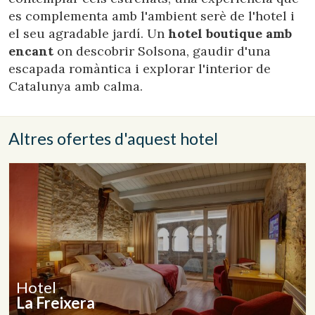
de l'usuari a través de l'observació continuada dels seus
hàbits de navegació. Gràcies a elles, podem conèixer els
es complementa amb l'ambient serè de l'hotel i
hàbits de navegació al lloc web i mostrar publicitat
el seu agradable jardí. Un
hotel boutique amb
relacionada amb el perfil de navegació de l'usuari.
encant
on descobrir Solsona, gaudir d'una
escapada romàntica i explorar l'interior de
Catalunya amb calma.
Altres ofertes d'aquest hotel
Hotel
La Freixera