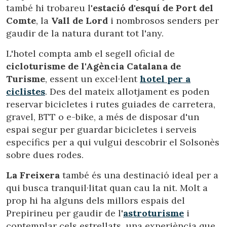
Aquest lloc web utilitza cookies pròpies per recopilar
també hi trobareu l'
estació d'esquí de Port del
informació amb la finalitat de millorar els nostres serveis.
Si continua navegant, suposa l'acceptació de la instal·lació
Comte
, la
Vall de Lord
i nombrosos senders per
de les mateixes. L'usuari té la possibilitat de configurar el
gaudir de la natura durant tot l'any.
navegador podent, si així ho desitja, impedir que siguin
instal·lades al disc dur, encara que haurà de tenir en
compte que aquesta acció podrà ocasionar dificultats de
L'hotel compta amb el segell oficial de
navegació de la pàgina web.
cicloturisme de l'Agència Catalana de
Turisme
, essent un excel·lent
hotel per a
Analítiques i personalització
ciclistes
. Des del mateix allotjament es poden
reservar bicicletes i rutes guiades de carretera,
Permeten fer el seguiment i l'anàlisi del comportament
dels usuaris d'aquest lloc web. La informació recollida
gravel, BTT o e-bike, a més de disposar d'un
mitjançant aquest tipus de cookies s'utilitza en el
mesurament de l'activitat del web per a l'elaboració de
espai segur per guardar bicicletes i serveis
perfils de navegació dels usuaris per introduir millores en
específics per a qui vulgui descobrir el Solsonès
funció de l'anàlisi de les dades d'ús que fan els usuaris del
servei. Permeten desar la informació de preferència de
sobre dues rodes.
l'usuari per millorar la qualitat dels nostres serveis i oferir
una millor experiència a través de productes recomanats.
La Freixera
també és una destinació ideal per a
qui busca tranquil·litat quan cau la nit. Molt a
Marketing i publicitat
prop hi ha alguns dels millors espais del
Aquestes cookies són utilitzades per emmagatzemar
Prepirineu per gaudir de l'
astroturisme
i
informació sobre les preferències i les eleccions personals
contemplar cels estrellats, una experiència que