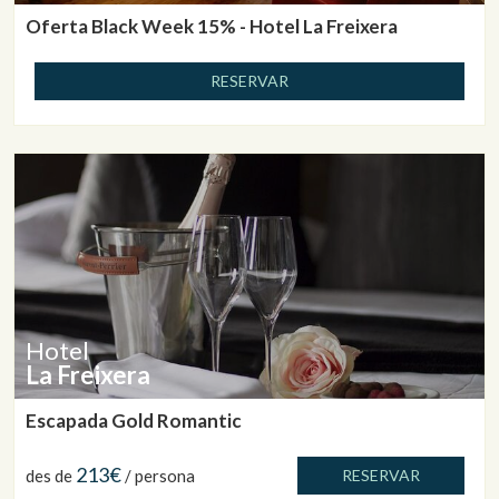
Oferta Black Week 15% - Hotel La Freixera
RESERVAR
Hotel
La Freixera
Escapada Gold Romantic
213€
des de
/ persona
RESERVAR