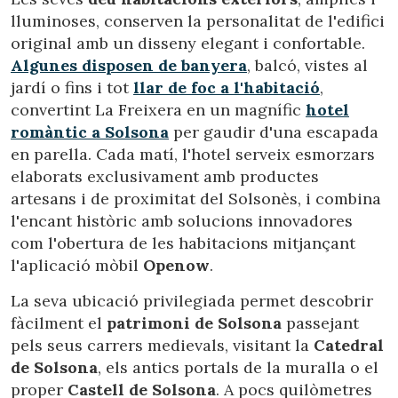
lluminoses, conserven la personalitat de l'edifici
original amb un disseny elegant i confortable.
Algunes disposen de banyera
, balcó, vistes al
jardí o fins i tot
llar de foc a l'habitació
,
convertint La Freixera en un magnífic
hotel
romàntic a Solsona
per gaudir d'una escapada
en parella. Cada matí, l'hotel serveix esmorzars
elaborats exclusivament amb productes
artesans i de proximitat del Solsonès, i combina
l'encant històric amb solucions innovadores
com l'obertura de les habitacions mitjançant
l'aplicació mòbil
Openow
.
La seva ubicació privilegiada permet descobrir
Modificar cookies
fàcilment el
patrimoni de Solsona
passejant
pels seus carrers medievals, visitant la
Catedral
de Solsona
, els antics portals de la muralla o el
Tècniques i funcionals
Sempre activades
proper
Castell de Solsona
. A pocs quilòmetres