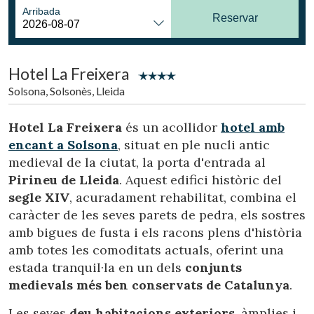
Ubicació/nom de l'hotel
Arribada
Reservar
Hotel La Freixera
CA
ES
EN
FR
Solsona, Solsonès, Lleida
Hotel La Freixera
és un acollidor
hotel amb
encant a Solsona
, situat en ple nucli antic
medieval de la ciutat, la porta d'entrada al
Pirineu de Lleida
. Aquest edifici històric del
segle XIV
, acuradament rehabilitat, combina el
caràcter de les seves parets de pedra, els sostres
amb bigues de fusta i els racons plens d'història
amb totes les comoditats actuals, oferint una
estada tranquil·la en un dels
conjunts
medievals més ben conservats de Catalunya
.
Les seves
deu habitacions exteriors
, àmplies i