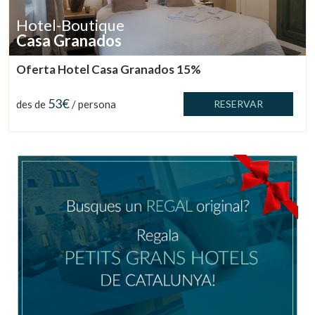
Hotel-Boutique
Casa Granados
Oferta Hotel Casa Granados 15%
Verificar localitzador
53€
des de
/ persona
RESERVAR