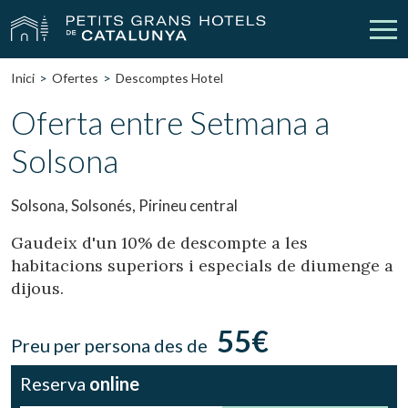
Inici
Ofertes
Descomptes Hotel
Els Nostres Hotels
Escapades
Oferta entre Setmana a
Solsona
Casaments
Empreses
Xecs Regal
Descobreix Catalunya
Solsona, Solsonés, Pirineu central
Contacte
La meva reserva
Gaudeix d'un 10% de descompte a les
habitacions superiors i especials de diumenge a
dijous.
vpn_key
person
Inicia sessió
Crear compte
55€
Preu per persona des de
Reserva
online