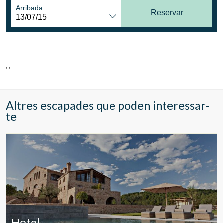
Ubicació/nom de l'hotel
Arribada
Reservar
CA
ES
EN
FR
, ,
Altres escapades que poden interessar-
te
Modificar cookies
Hotel