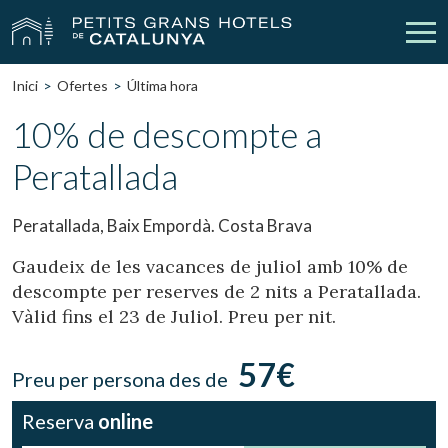
Inici
Ofertes
Última hora
Els Nostres Hotels
Escapades
10% de descompte a
Peratallada
Casaments
Empreses
Xecs Regal
Descobreix Catalunya
Peratallada, Baix Empordà. Costa Brava
Contacte
La meva reserva
Gaudeix de les vacances de juliol amb 10% de
descompte per reserves de 2 nits a Peratallada.
Vàlid fins el 23 de Juliol. Preu per nit.
vpn_key
person
Inicia sessió
Crear compte
57€
Preu per persona des de
Reserva
online