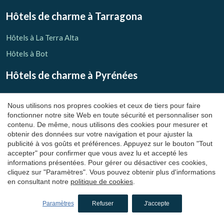
Hôtels de charme
à Tarragona
Hôtels à La Terra Alta
Hôtels à Bot
Hôtels de charme
à Pyrénées
Enregistrer les paramètres
Tout accepter
Hôtels à El Ripollès
Nous utilisons nos propres cookies et ceux de tiers pour faire
Hôtels à Llanars
fonctionner notre site Web en toute sécurité et personnaliser son
contenu. De même, nous utilisons des cookies pour mesurer et
Hôtels à Molló
obtenir des données sur votre navigation et pour ajuster la
publicité à vos goûts et préférences. Appuyez sur le bouton "Tout
Hôtels à Ribes de Freser
accepter" pour confirmer que vous avez lu et accepté les
Hôtels à Setcases
informations présentées. Pour gérer ou désactiver ces cookies,
cliquez sur "Paramètres". Vous pouvez obtenir plus d'informations
Hôtels à Sant Joan de les Abadesses
en consultant notre
politique de cookies
.
Hôtels à El Solsonès
Paramètres
Refuser
J'accepte
Hôtels à Lladurs