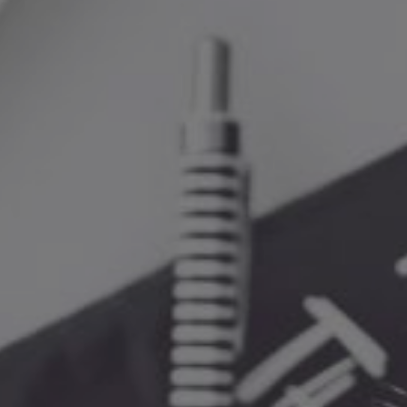
Location/nom de l'hôtel
CA
ES
EN
FR
Modifier les cookies
Technique et Fonctionnel
Toujours actif
Ce site Web utilise ses propres cookies pour collecter des
informations afin d'améliorer nos services. Si vous
continuez à naviguer, vous acceptez leur installation.