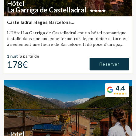
Hôtel
La Garriga de Castelladral
Castelladral, Bages, Barcelona
(84.262826411826km de Pallars Sobirà)
L’Hôtel La Garriga de Castelladral est un hôtel romantique
installé dans une ancienne ferme rurale, en pleine nature et
à seulement une heure de Barcelone. Il dispose d’un spa,
d’une piscine et de vastes jardins.
1 nuit
à partir de
178€
Réserver
4.4
Hôtel