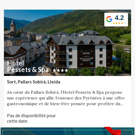
Location/nom de l'hôtel
4.2
CA
ES
EN
FR
Hotel
Pessets & Spa
Sort, Pallars Sobirà, Lleida
Au cœur du Pallars Sobirà, l’Hotel Pessets & Spa propose
une expérience qui allie l’essence des Pyrénées à une offre
gastronomique et de bien-être pensée pour profiter du
territoire en toute saison. Situé à Sort, entouré de
montagnes et de nature, il constitue une destination idéale
Pas de disponibilité pour
aussi bien pour les amateurs d’activités de plein air que
cette date
pour ceux qui recherchent détente, authenticité et plaisirs
de la table.