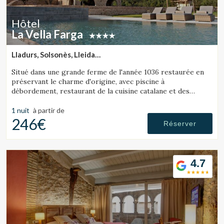
Hôtel
La Vella Farga
Lladurs, Solsonès, Lleida
(56.451691628745km de Pallars Sobirà)
Situé dans une grande ferme de l'année 1036 restaurée en
préservant le charme d'origine, avec piscine à
débordement, restaurant de la cuisine catalane et des
chambres avec leur propre personnalité, avec tout le
confort d'un hôtel de luxe.
1 nuit
à partir de
246€
Réserver
4.7