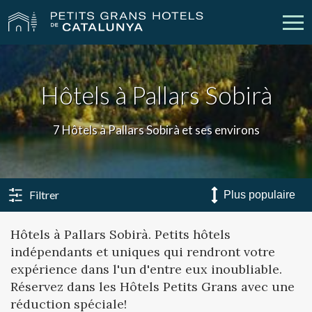
Nos Hôtels
Escapades
Hôtels à Pallars Sobirà
Mariages
Réunions
7 Hôtels à Pallars Sobirà et ses environs
Chèques Cadeau
Découvrez Catalogne
Contact
Má réservation
Filtrer
Hôtels à Pallars Sobirà. Petits hôtels
indépendants et uniques qui rendront votre
vpn_key
person
Se connecter
Créer un compte
expérience dans l'un d'entre eux inoubliable.
Réservez dans les Hôtels Petits Grans avec une
réduction spéciale!