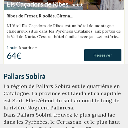
Els Caçadors de Ribes
Ribes de Freser, Ripollès, Girona
(86.771702452599km de Pallars Sobirà)
L’Hôtel Els Caçadors de Ribes est un hôtel de montagne
chaleureux situé dans les Pyrénées Catalanes, aux portes de
la Vall de Núria. C’est un hôtel familial avec jacuzzi extérieur
et un excellent restaurant.
1 nuit
à partir de
64€
Réserver
Pallars Sobirà
La région de Pallars Sobirà est le quatrième en
Catalogne. La province est Lleida et sa capitale
est Sort. Elle s'étend du sud au nord le long de
la rivière Noguera Pallaresa.
Dans Pallars Sobirà trouvez le plus grand lac
dans les Pyrénées, le Certascan, et le plus haut