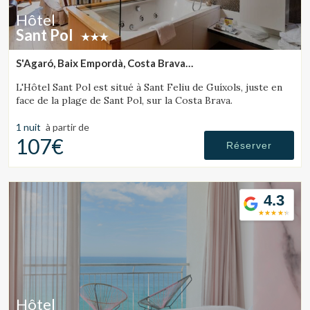
Ces cookies sont utilisés pour stocker des informations sur
Hôtel
les préférences et les choix personnels de l'utilisateur
grâce à l'observation continue de ses habitudes de
Sant Pol
navigation. Grâce à eux, nous pouvons connaître les
habitudes de navigation sur le site Web et afficher des
S'Agaró, Baix Empordà, Costa Brava
publicités liées au profil de navigation de l'utilisateur.
(12.283416824372km de Tossa de Mar)
L'Hôtel Sant Pol est situé à Sant Feliu de Guíxols, juste en
face de la plage de Sant Pol, sur la Costa Brava.
1 nuit
à partir de
107€
Réserver
4.3
Hôtel