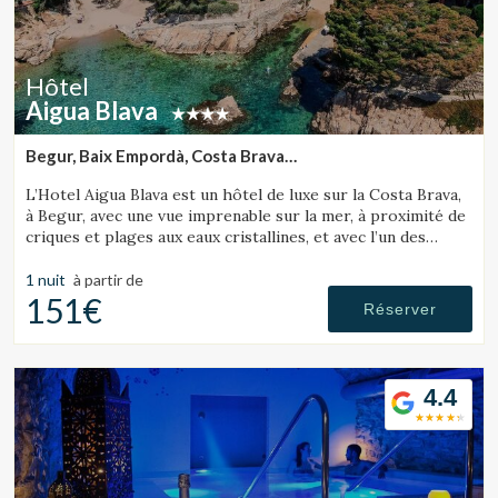
Hôtel
Aigua Blava
Begur, Baix Empordà, Costa Brava
(33.639738984392km de Tossa de Mar)
L’Hotel Aigua Blava est un hôtel de luxe sur la Costa Brava,
à Begur, avec une vue imprenable sur la mer, à proximité de
criques et plages aux eaux cristallines, et avec l’un des
meilleurs restaurants de la Costa Brava.
1 nuit
à partir de
151€
Réserver
4.4