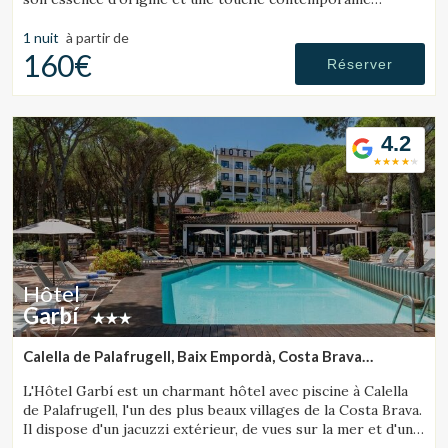
apportant confort, élégance et exclusivité. Situé au cœur du
Parc Naturel des Gavarres, cet hôtel rural de charme offre
1 nuit
à partir de
calme absolu et vues spectaculaires, garantissant un séjour
160€
Réserver
en pleine connexion avec la nature sur la Costa Brava.
L’établissement dispose de 6 chambres décorées avec soin,
d’une piscine chauffée, d’un restaurant sur place, d’un
terrain de pétanque, d’un espace chill-out, de services de
4.2
massage et de yoga, de location de vélos et d’équipements
spécialisés pour les cyclistes.
Hôtel
Garbí
Calella de Palafrugell, Baix Empordà, Costa Brava
(27.506140125271km de Tossa de Mar)
L'Hôtel Garbí est un charmant hôtel avec piscine à Calella
de Palafrugell, l'un des plus beaux villages de la Costa Brava.
Il dispose d'un jacuzzi extérieur, de vues sur la mer et d'une