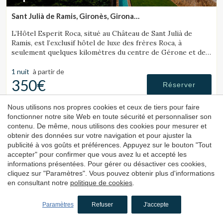
Sant Julià de Ramis, Gironès, Girona
(34.801093287151km de Tossa de Mar)
L’Hôtel Esperit Roca, situé au Château de Sant Julià de
Ramis, est l’exclusif hôtel de luxe des frères Roca, à
seulement quelques kilomètres du centre de Gérone et de
la Costa Brava.
1 nuit
à partir de
350€
Réserver
Nous utilisons nos propres cookies et ceux de tiers pour faire
fonctionner notre site Web en toute sécurité et personnaliser son
4.1
contenu. De même, nous utilisons des cookies pour mesurer et
obtenir des données sur votre navigation et pour ajuster la
publicité à vos goûts et préférences. Appuyez sur le bouton "Tout
accepter" pour confirmer que vous avez lu et accepté les
informations présentées. Pour gérer ou désactiver ces cookies,
cliquez sur "Paramètres". Vous pouvez obtenir plus d'informations
en consultant notre
politique de cookies
.
Hôtel
Paramètres
Refuser
J'accepte
Les Illes