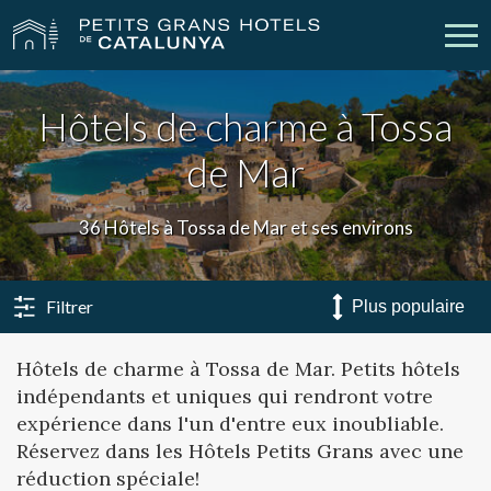
Hôtels de charme à Tossa
Nos Hôtels
Escapades
de Mar
Mariages
Réunions
36 Hôtels à Tossa de Mar et ses environs
Chèques Cadeau
Découvrez Catalogne
Contact
Má réservation
Filtrer
Hôtels de charme à Tossa de Mar. Petits hôtels
indépendants et uniques qui rendront votre
vpn_key
person
Se connecter
Créer un compte
expérience dans l'un d'entre eux inoubliable.
Réservez dans les Hôtels Petits Grans avec une
réduction spéciale!