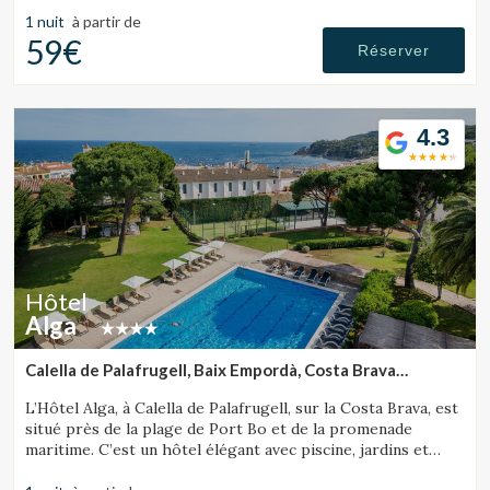
ambiance chaleureuse idéale pour les familles.
1 nuit
à partir de
59€
Réserver
4.3
Hôtel
Alga
Calella de Palafrugell, Baix Empordà, Costa Brava
(28.149779927004km de Tossa de Mar)
L’Hôtel Alga, à Calella de Palafrugell, sur la Costa Brava, est
situé près de la plage de Port Bo et de la promenade
maritime. C’est un hôtel élégant avec piscine, jardins et
magnifiques vues sur la mer.