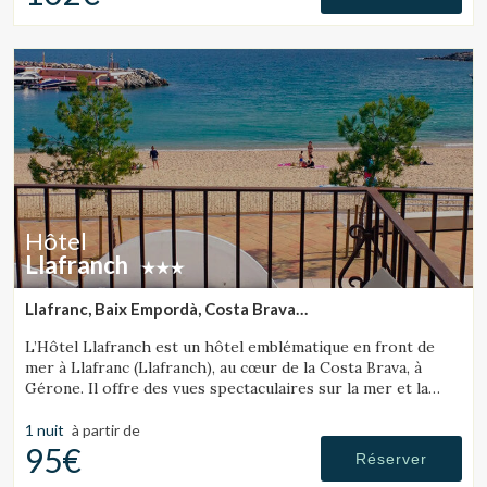
Hôtel
Llafranch
Llafranc, Baix Empordà, Costa Brava
(29.082764379719km de Tossa de Mar)
L’Hôtel Llafranch est un hôtel emblématique en front de
mer à Llafranc (Llafranch), au cœur de la Costa Brava, à
Gérone. Il offre des vues spectaculaires sur la mer et la
baie.
1 nuit
à partir de
95€
Réserver