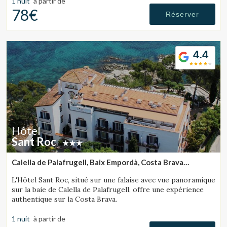
1 nuit
à partir de
78€
Réserver
4.4
Hôtel
Sant Roc
Calella de Palafrugell, Baix Empordà, Costa Brava
(27.552796146191km de Tossa de Mar)
L'Hôtel Sant Roc, situé sur une falaise avec vue panoramique
sur la baie de Calella de Palafrugell, offre une expérience
Gérer ma réservation
authentique sur la Costa Brava.
1 nuit
à partir de