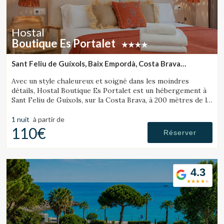
Hostal
Boutique Es Portalet
Sant Feliu de Guíxols, Baix Empordà, Costa Brava
(10.847352570353km de Tossa de Mar)
Avec un style chaleureux et soigné dans les moindres
détails, Hostal Boutique Es Portalet est un hébergement à
Sant Feliu de Guíxols, sur la Costa Brava, à 200 mètres de la
plage, pensé pour le bien-être et acceptant les animaux.
1 nuit
à partir de
110€
Réserver
4.3
Modifier les cookies