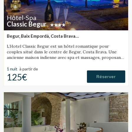
Hôtel-Spa
Classic Begur
Begur, Baix Empordà, Costa Brava
(34.525156931806km de Tossa de Mar)
L’Hotel Classic Begur est un hôtel romantique pour
couples situé dans le centre de Begur, Costa Brava. Une
ancienne maison indienne avec spa et massages, proposant
des chambres avec jacuzzi, tantra chair et lit à mouvements.
1 nuit
à partir de
125€
Réserver