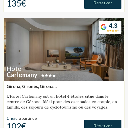
135€
Réserver
Vérifier le code de réservation
4.3
Hôtel
Carlemany
Girona, Gironès, Girona
(29.896206797826km de Tossa de Mar)
L’Hotel Carlemany est un hôtel 4 étoiles situé dans le
centre de Gérone. Idéal pour des escapades en couple, en
famille, des séjours de cyclotourisme ou des voyages
d’affaires. Il est également pet friendly.
1 nuit
à partir de
102€
Réserver