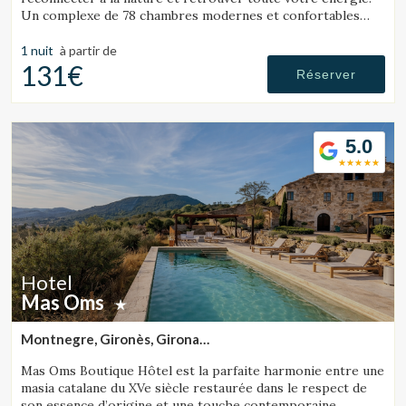
Un complexe de 78 chambres modernes et confortables
situé dans un vaste environnement naturel.
1 nuit
à partir de
131€
Réserver
5.0
Hotel
Mas Oms
Montnegre, Gironès, Girona
(25.999010911383km de Tossa de Mar)
Mas Oms Boutique Hôtel est la parfaite harmonie entre une
masia catalane du XVe siècle restaurée dans le respect de
son essence d’origine et une touche contemporaine