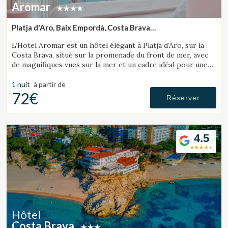
Aromar
Platja d'Aro, Baix Empordà, Costa Brava
(14.988555420466km de Tossa de Mar)
L’Hotel Aromar est un hôtel élégant à Platja d’Aro, sur la
Costa Brava, situé sur la promenade du front de mer, avec
de magnifiques vues sur la mer et un cadre idéal pour une
escapade romantique en couple.
1 nuit
à partir de
72€
Réserver
4.5
Hôtel
Costa Brava