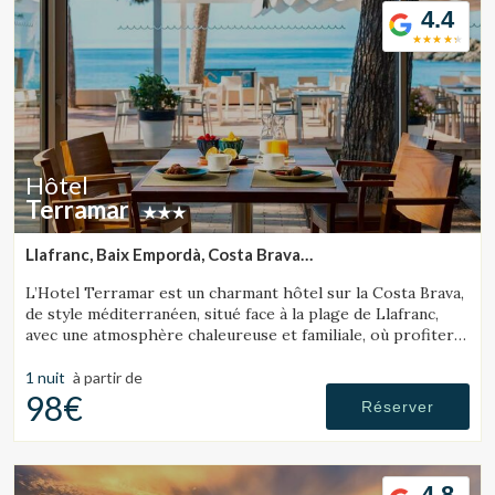
4.4
Hôtel
Terramar
Llafranc, Baix Empordà, Costa Brava
(28.954969292496km de Tossa de Mar)
L’Hotel Terramar est un charmant hôtel sur la Costa Brava,
de style méditerranéen, situé face à la plage de Llafranc,
avec une atmosphère chaleureuse et familiale, où profiter
de la mer et de la tranquillité.
1 nuit
à partir de
98€
Réserver
4.8