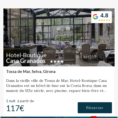
Location/nom de l'hôtel
4.8
CA
ES
EN
FR
Hotel-Boutique
Casa Granados
Tossa de Mar, Selva, Girona
Dans la vieille ville de Tossa de Mar, Hotel-Boutique Casa
Granados est un hôtel de luxe sur la Costa Brava, dans un
manoir du XIXe siècle, avec piscine, espace bien-être et
restaurant de cuisine contemporaine.
1 nuit
à partir de
117€
Réserver