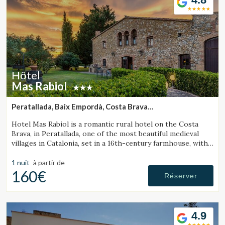
Hôtel
Mas Rabiol
Peratallada, Baix Empordà, Costa Brava
(29.186797815959km de Tossa de Mar)
Hotel Mas Rabiol is a romantic rural hotel on the Costa
Brava, in Peratallada, one of the most beautiful medieval
villages in Catalonia, set in a 16th-century farmhouse, with
bike room, spacious gardens and a pool.
1 nuit
à partir de
160€
Réserver
4.9