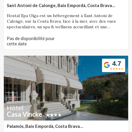
Sant Antoni de Calonge, Baix Empordà, Costa Brava
(19.902683658739km de Tossa de Mar)
Hostal Spa Olga est un hébergement à Sant Antoni de
Calonge, sur la Costa Brava, face à la mer, avec des vues
spectaculaires, un spa & wellness accueillant et une
proposition gastronomique soignée.
Pas de disponibilité pour
cette date
4.7
Hôtel
Casa Vincke
Palamós, Baix Empordà, Costa Brava
(21.357344900471km de Tossa de Mar)