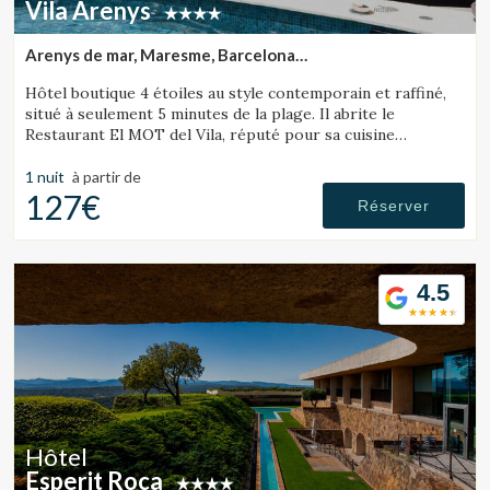
Vila Arenys
Arenys de mar, Maresme, Barcelona
(35.522341860446km de Tossa de Mar)
Hôtel boutique 4 étoiles au style contemporain et raffiné,
situé à seulement 5 minutes de la plage. Il abrite le
Restaurant El MOT del Vila, réputé pour sa cuisine
Enregistrer les paramètres
Tout accepter
innovante.
1 nuit
à partir de
127€
Réserver
4.5
Hôtel
Esperit Roca