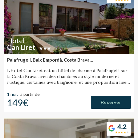
Hotel
Can Liret
Palafrugell, Baix Empordà, Costa Brava
(28.913314133802km de Tossa de Mar)
L’Hotel Can Liret est un hôtel de charme à Palafrugell, sur
la Costa Brava, avec des chambres au style moderne et
rustique, certaines avec baignoire, et une proposition liée à
la gastronomie locale.
1 nuit
à partir de
149€
Réserver
4.2