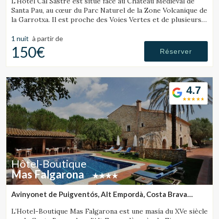
L’Hôtel Cal Sastre est situé face au Château Médiéval de
Santa Pau, au cœur du Parc Naturel de la Zone Volcanique de
la Garrotxa. Il est proche des Voies Vertes et de plusieurs
bassins naturels.
1 nuit
à partir de
150€
Réserver
4.7
Hôtel-Boutique
Mas Falgarona
Avinyonet de Puigventós, Alt Empordà, Costa Brava
(25.616062339096km de Sant Julià de Ramis)
L’Hotel-Boutique Mas Falgarona est une masía du XVe siècle