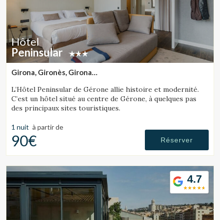
Hôtel
Peninsular
Girona, Gironès, Girona
(5.7977461137015km de Sant Julià de Ramis)
L’Hôtel Peninsular de Gérone allie histoire et modernité.
C’est un hôtel situé au centre de Gérone, à quelques pas
des principaux sites touristiques.
1 nuit
à partir de
90€
Réserver
4.7
Modifier les cookies