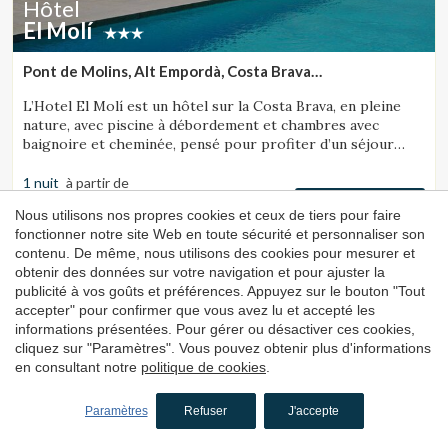
Hôtel
El Molí
Pont de Molins, Alt Empordà, Costa Brava
(32.360423698172km de Sant Julià de Ramis)
L’Hotel El Molí est un hôtel sur la Costa Brava, en pleine
nature, avec piscine à débordement et chambres avec
baignoire et cheminée, pensé pour profiter d’un séjour
unique.
1 nuit
à partir de
150€
Réserver
Nous utilisons nos propres cookies et ceux de tiers pour faire
fonctionner notre site Web en toute sécurité et personnaliser son
contenu. De même, nous utilisons des cookies pour mesurer et
obtenir des données sur votre navigation et pour ajuster la
4.3
publicité à vos goûts et préférences. Appuyez sur le bouton "Tout
accepter" pour confirmer que vous avez lu et accepté les
informations présentées. Pour gérer ou désactiver ces cookies,
cliquez sur "Paramètres". Vous pouvez obtenir plus d'informations
en consultant notre
politique de cookies
.
Paramètres
Refuser
J'accepte
El