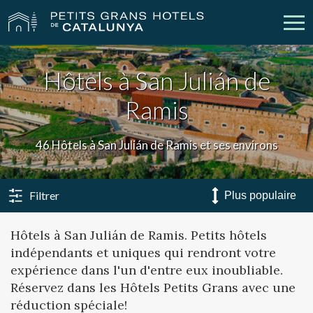
Hôtels à San Julián de
Nos Hôtels
Escapades
Ramis
Mariages
Réunions
46 Hôtels à San Julián de Ramis et ses environs
Chèques Cadeau
Découvrez Catalogne
Contact
Má réservation
Filtrer
Hôtels à San Julián de Ramis. Petits hôtels
indépendants et uniques qui rendront votre
vpn_key
person
Se connecter
Créer un compte
expérience dans l'un d'entre eux inoubliable.
Réservez dans les Hôtels Petits Grans avec une
réduction spéciale!