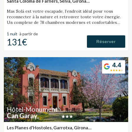
Santa Coloma de Farners, Selva, Girona
(24.31949935161km de Sant Julià de Ramis)
Mas Solá est votre escapade, l’endroit idéal pour vous
reconnecter à la nature et retrouver toute votre énergie.
Un complexe de 78 chambres modernes et confortables
situé dans un vaste environnement naturel.
1 nuit
à partir de
131€
Réserver
4.4
Hôtel-Monument
Can Garay
Les Planes d'Hostoles, Garrotxa, Girona