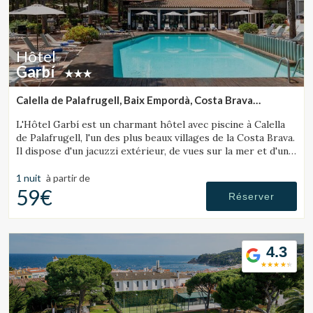
Hôtel
Garbí
Calella de Palafrugell, Baix Empordà, Costa Brava
(31.313363522202km de Sant Julià de Ramis)
L'Hôtel Garbí est un charmant hôtel avec piscine à Calella
de Palafrugell, l'un des plus beaux villages de la Costa Brava.
Il dispose d'un jacuzzi extérieur, de vues sur la mer et d'une
ambiance chaleureuse idéale pour les familles.
1 nuit
à partir de
59€
Réserver
4.3