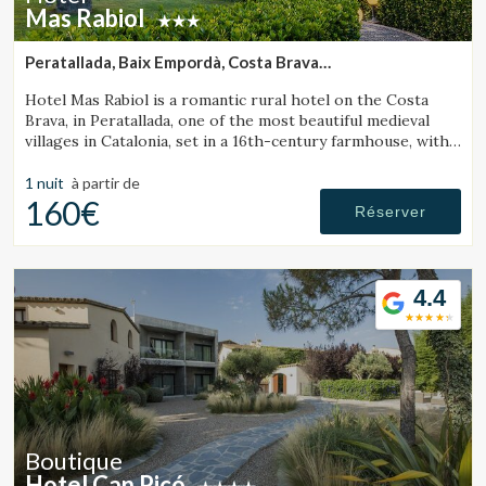
Mas Rabiol
Peratallada, Baix Empordà, Costa Brava
(20.312202738918km de Sant Julià de Ramis)
Hotel Mas Rabiol is a romantic rural hotel on the Costa
Brava, in Peratallada, one of the most beautiful medieval
villages in Catalonia, set in a 16th-century farmhouse, with
bike room, spacious gardens and a pool.
1 nuit
à partir de
160€
Réserver
4.4
Boutique
Hotel Can Picó