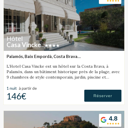
Hôtel
Casa Vincke
Palamós, Baix Empordà, Costa Brava
(30.283138888534km de Sant Julià de Ramis)
L’Hotel Casa Vincke est un hôtel sur la Costa Brava, à
Palamós, dans un bâtiment historique près de la plage, avec
9 chambres de style contemporain, jardin, piscine et
possibilité de réserver l’hôtel entier.
1 nuit
à partir de
146€
Réserver
4.8