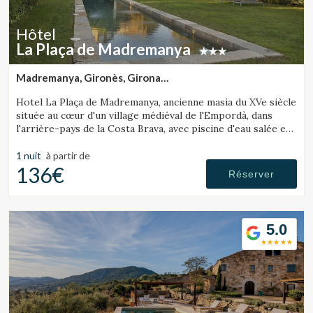
Ces cookies sont utilisés pour stocker des informations sur
les préférences et les choix personnels de l'utilisateur
Hôtel
grâce à l'observation continue de ses habitudes de
navigation. Grâce à eux, nous pouvons connaître les
La Plaça de Madremanya
habitudes de navigation sur le site Web et afficher des
publicités liées au profil de navigation de l'utilisateur.
Madremanya, Gironès, Girona
(9.6747310111927km de Sant Julià de Ramis)
Hotel La Plaça de Madremanya, ancienne masia du XVe siècle
située au cœur d'un village médiéval de l'Empordà, dans
l'arrière-pays de la Costa Brava, avec piscine d'eau salée et
chambres avec cheminée.
1 nuit
à partir de
136€
Réserver
5.0