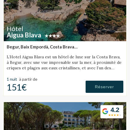
Hôtel
Aigua Blava
Begur, Baix Empordà, Costa Brava
(31.749494948246km de Sant Julià de Ramis)
L’Hotel Aigua Blava est un hôtel de luxe sur la Costa Brava,
à Begur, avec une vue imprenable sur la mer, à proximité de
criques et plages aux eaux cristallines, et avec l’un des
meilleurs restaurants de la Costa Brava.
1 nuit
à partir de
151€
Réserver
4.2