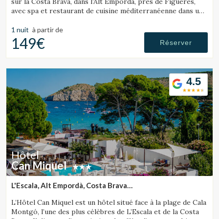
sur la Costa Brava, dans l’Alt Empordà, près de Figueres,
avec spa et restaurant de cuisine méditerranéenne dans un
cadre paisible.
1 nuit
à partir de
149€
Réserver
4.5
Hôtel
Can Miquel
L'Escala, Alt Empordà, Costa Brava
Gérer ma réservation
(27.5393899082km de Sant Julià de Ramis)
L’Hôtel Can Miquel est un hôtel situé face à la plage de Cala
Montgó, l’une des plus célèbres de L’Escala et de la Costa