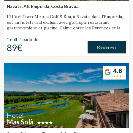
Navata, Alt Empordà, Costa Brava
(22.662287702005km de Sant Julià de Ramis)
L’Hôtel TorreMirona Golf & Spa, à Navata, dans l’Empordà,
est un hôtel rural exclusif avec golf, spa, restaurant
gastronomique et piscine. Calme entre les Pyrénées et la
Costa Brava.
1 nuit
à partir de
89€
Réserver
4.6
Hotel
Mas Solà