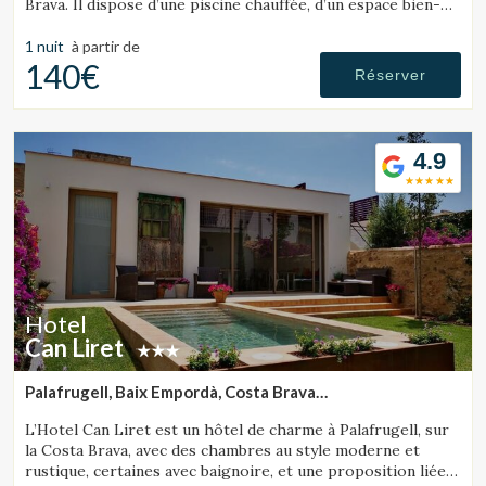
Brava. Il dispose d’une piscine chauffée, d’un espace bien-
être, de courts de tennis et d’un restaurant avec terrasse
offrant une vue sur la mer.
1 nuit
à partir de
Vérifier le code de réservation
140€
Réserver
4.9
Hotel
Can Liret
Palafrugell, Baix Empordà, Costa Brava
(28.489705403345km de Sant Julià de Ramis)
L’Hotel Can Liret est un hôtel de charme à Palafrugell, sur
la Costa Brava, avec des chambres au style moderne et
rustique, certaines avec baignoire, et une proposition liée à