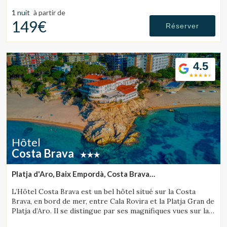
la gastronomie locale.
1 nuit
à partir de
149€
Réserver
4.5
Hôtel
Costa Brava
Platja d'Aro, Baix Empordà, Costa Brava
(29.573623083367km de Sant Julià de Ramis)
L’Hôtel Costa Brava est un bel hôtel situé sur la Costa
Brava, en bord de mer, entre Cala Rovira et la Platja Gran de
Platja d’Aro. Il se distingue par ses magnifiques vues sur la
mer et son excellente gastronomie locale.