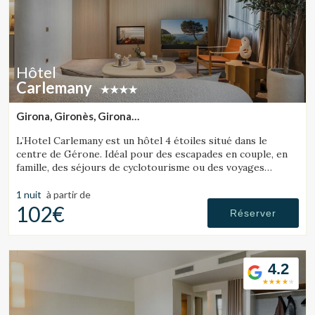
Hôtel
Carlemany
Girona, Gironès, Girona
(6.2141898667383km de Sant Julià de Ramis)
L’Hotel Carlemany est un hôtel 4 étoiles situé dans le
centre de Gérone. Idéal pour des escapades en couple, en
famille, des séjours de cyclotourisme ou des voyages
d’affaires. Il est également pet friendly.
1 nuit
à partir de
102€
Réserver
4.2