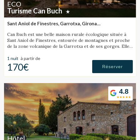
ECO
Turisme Can Buch
Sant Aniol de Finestres, Garrotxa, Girona
(18.467589656309km de Sant Julià de Ramis)
Can Buch est une belle maison rurale écologique située à
Sant Aniol de Finestres, entourée de montagnes et proche
de la zone volcanique de la Garrotxa et de ses gorges. Elle
dispose d’un spa, d’une piscine, d’une ferme avec animaux et
d’un grand jardin.
1 nuit
à partir de
170€
Réserver
4.8
Hôtel