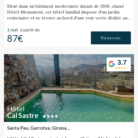
(25.649581482328km de Sant Julià de Ramis)
Situé dans un bâtiment moderniste datant de 1906, classé
Hôtel-Monument, cet hôtel familial dispose d'un jardin
centenaire et se trouve au bord d'une voie verte dédiée au
cyclotourisme.
1 nuit
à partir de
87€
Réserver
3.7
Hôtel
Cal Sastre
Santa Pau, Garrotxa, Girona
(26.38000912727km de Sant Julià de Ramis)