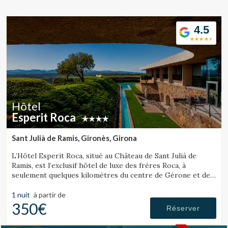
Location/nom de l'hôtel
4.5
CA
ES
EN
FR
Hôtel
Esperit Roca
Sant Julià de Ramis, Gironès, Girona
L’Hôtel Esperit Roca, situé au Château de Sant Julià de
Ramis, est l’exclusif hôtel de luxe des frères Roca, à
seulement quelques kilomètres du centre de Gérone et de
la Costa Brava.
1 nuit
à partir de
350€
Réserver