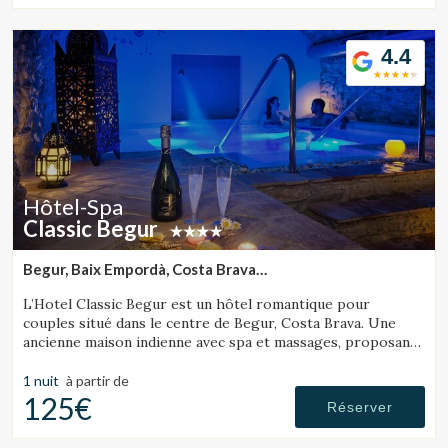
4.4
Hôtel-Spa
Classic Begur
Begur, Baix Empordà, Costa Brava
(30.583787741429km de Sant Julià de Ramis)
L’Hotel Classic Begur est un hôtel romantique pour
couples situé dans le centre de Begur, Costa Brava. Une
ancienne maison indienne avec spa et massages, proposant
des chambres avec jacuzzi, tantra chair et lit à mouvements.
1 nuit
à partir de
125€
Réserver