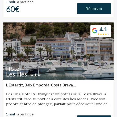
1 nuit
à partir de
60€
Réserver
4.1
Hôtel
Les Illes
L'Estartit, Baix Empordà, Costa Brava
(29.267214099033km de Sant Julià de Ramis)
Les Illes Hotel & Diving est un hôtel sur la Costa Brava, à
L’Estartit, face au port et à côté des îles Medes, avec son
propre centre de plongée, parfait pour découvrir l’une des
meilleures destinations de plongée.
1 nuit
à partir de