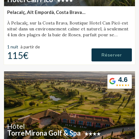
Pelacalç, Alt Empordà, Costa Brava
(22.19801315586km de Sant Julià de Ramis)
À Pelacalç, sur la Costa Brava, Boutique Hotel Can Picó est
situé dans un environnement calme et naturel, à seulement
4 km des plages de la baie de Roses, parfait pour se
détendre et se ressourcer.
1 nuit
à partir de
115€
Réserver
4.6
Hôtel
TorreMirona Golf & Spa