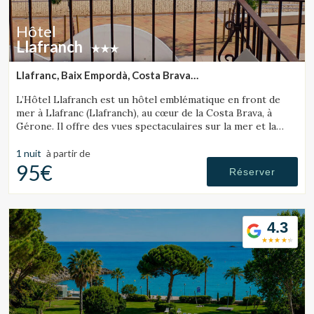
Hôtel
Llafranch
Llafranc, Baix Empordà, Costa Brava
(32.206600963703km de Sant Julià de Ramis)
L’Hôtel Llafranch est un hôtel emblématique en front de
mer à Llafranc (Llafranch), au cœur de la Costa Brava, à
Gérone. Il offre des vues spectaculaires sur la mer et la
baie.
1 nuit
à partir de
95€
Réserver
4.3