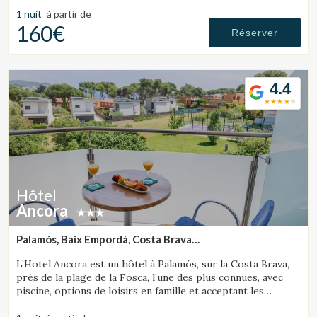
apportant confort, élégance et exclusivité. Situé au cœur du
Parc Naturel des Gavarres, cet hôtel rural de charme offre
1 nuit
à partir de
calme absolu et vues spectaculaires, garantissant un séjour
160€
Réserver
en pleine connexion avec la nature sur la Costa Brava.
L’établissement dispose de 6 chambres décorées avec soin,
d’une piscine chauffée, d’un restaurant sur place, d’un
terrain de pétanque, d’un espace chill-out, de services de
4.4
massage et de yoga, de location de vélos et d’équipements
spécialisés pour les cyclistes.
Hôtel
Ancora
Palamós, Baix Empordà, Costa Brava
(31.360775418902km de Lloret de Mar)
L’Hotel Ancora est un hôtel à Palamós, sur la Costa Brava,
près de la plage de la Fosca, l’une des plus connues, avec
piscine, options de loisirs en famille et acceptant les
animaux.