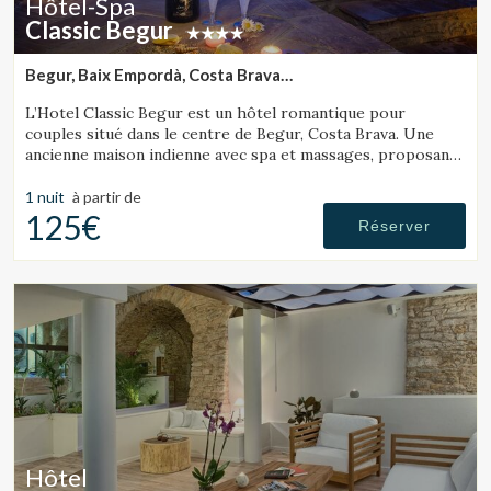
Hôtel-Spa
Classic Begur
Begur, Baix Empordà, Costa Brava
(42.505590509167km de Lloret de Mar)
L’Hotel Classic Begur est un hôtel romantique pour
couples situé dans le centre de Begur, Costa Brava. Une
ancienne maison indienne avec spa et massages, proposant
des chambres avec jacuzzi, tantra chair et lit à mouvements.
1 nuit
à partir de
125€
Réserver
Hôtel