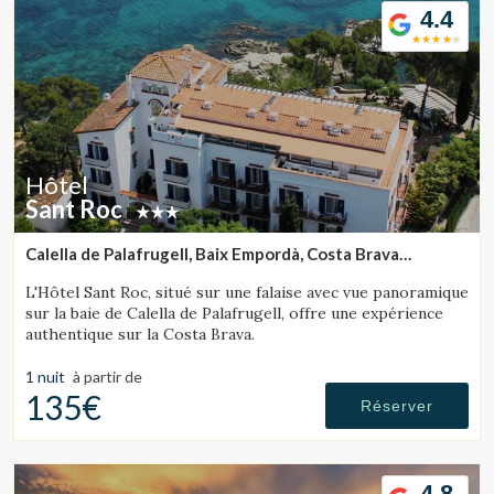
4.4
Hôtel
Sant Roc
Calella de Palafrugell, Baix Empordà, Costa Brava
(36.069577425516km de Lloret de Mar)
L'Hôtel Sant Roc, situé sur une falaise avec vue panoramique
sur la baie de Calella de Palafrugell, offre une expérience
authentique sur la Costa Brava.
1 nuit
à partir de
135€
Réserver
4.8