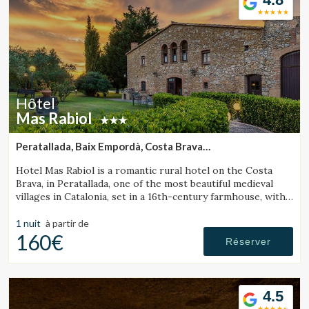
Hôtel
Mas Rabiol
Peratallada, Baix Empordà, Costa Brava
(35.73274345399km de Lloret de Mar)
Hotel Mas Rabiol is a romantic rural hotel on the Costa
Brava, in Peratallada, one of the most beautiful medieval
villages in Catalonia, set in a 16th-century farmhouse, with
bike room, spacious gardens and a pool.
1 nuit
à partir de
160€
Réserver
4.5