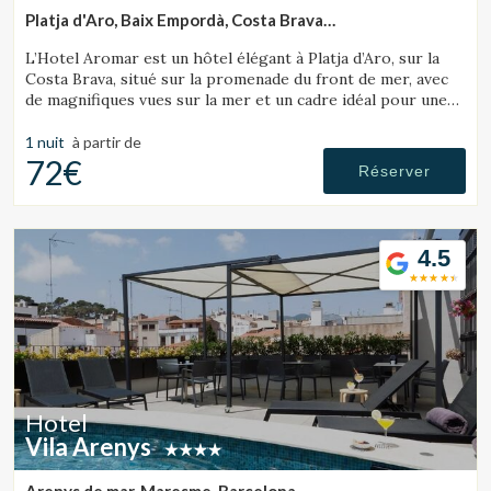
Platja d'Aro, Baix Empordà, Costa Brava
(23.627192237067km de Lloret de Mar)
L’Hotel Aromar est un hôtel élégant à Platja d’Aro, sur la
Costa Brava, situé sur la promenade du front de mer, avec
de magnifiques vues sur la mer et un cadre idéal pour une
escapade romantique en couple.
1 nuit
à partir de
72€
Réserver
4.5
Hotel
Vila Arenys