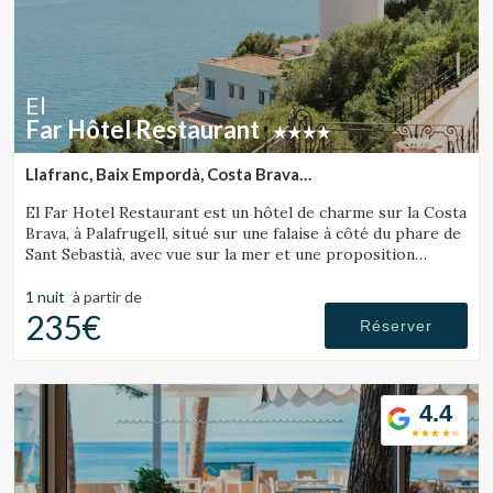
El
Far Hôtel Restaurant
Llafranc, Baix Empordà, Costa Brava
(38.219024794062km de Lloret de Mar)
El Far Hotel Restaurant est un hôtel de charme sur la Costa
Brava, à Palafrugell, situé sur une falaise à côté du phare de
Sant Sebastià, avec vue sur la mer et une proposition
gastronomique soignée.
1 nuit
à partir de
235€
Réserver
4.4