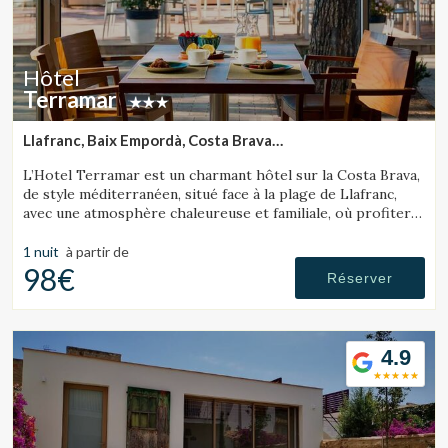
Hôtel
Terramar
Llafranc, Baix Empordà, Costa Brava
(37.458559999448km de Lloret de Mar)
L’Hotel Terramar est un charmant hôtel sur la Costa Brava,
de style méditerranéen, situé face à la plage de Llafranc,
avec une atmosphère chaleureuse et familiale, où profiter
de la mer et de la tranquillité.
1 nuit
à partir de
98€
Réserver
4.9