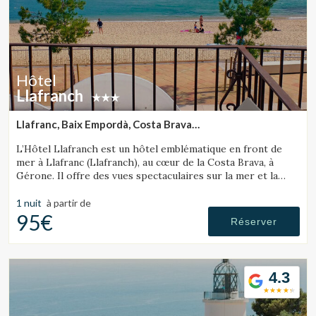
Hôtel
Llafranch
Llafranc, Baix Empordà, Costa Brava
(37.59749230882km de Lloret de Mar)
L’Hôtel Llafranch est un hôtel emblématique en front de
mer à Llafranc (Llafranch), au cœur de la Costa Brava, à
Gérone. Il offre des vues spectaculaires sur la mer et la
baie.
1 nuit
à partir de
95€
Réserver
4.3