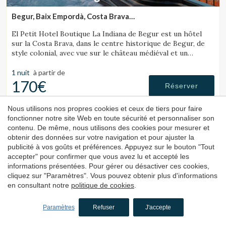
Begur, Baix Empordà, Costa Brava
(42.415230021428km de Lloret de Mar)
El Petit Hotel Boutique La Indiana de Begur est un hôtel
sur la Costa Brava, dans le centre historique de Begur, de
style colonial, avec vue sur le château médiéval et un
fantastique jacuzzi extérieur.
1 nuit
à partir de
170€
Réserver
Nous utilisons nos propres cookies et ceux de tiers pour faire
fonctionner notre site Web en toute sécurité et personnaliser son
4.2
contenu. De même, nous utilisons des cookies pour mesurer et
obtenir des données sur votre navigation et pour ajuster la
publicité à vos goûts et préférences. Appuyez sur le bouton "Tout
accepter" pour confirmer que vous avez lu et accepté les
informations présentées. Pour gérer ou désactiver ces cookies,
cliquez sur "Paramètres". Vous pouvez obtenir plus d'informations
en consultant notre
politique de cookies
.
Hostal
Paramètres
Refuser
J'accepte
Sa Tuna