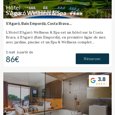
Ces cookies sont utilisés pour stocker des informations sur
Hôtel
les préférences et les choix personnels de l'utilisateur
grâce à l'observation continue de ses habitudes de
S'Agaró Wellness & Spa
navigation. Grâce à eux, nous pouvons connaître les
habitudes de navigation sur le site Web et afficher des
S'Agaró, Baix Empordà, Costa Brava
publicités liées au profil de navigation de l'utilisateur.
(21.626867398522km de Lloret de Mar)
L’Hotel S’Agaró Wellness & Spa est un hôtel sur la Costa
Brava, à S’Agaró (Baix Empordà), en première ligne de mer,
avec jardins, piscine et un Spa & Wellness complet
spécialisé dans le bien-être.
1 nuit
à partir de
86€
Réserver
3.8