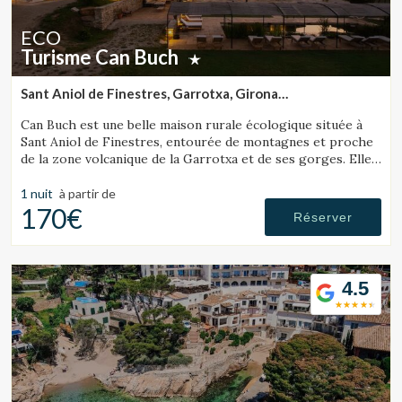
ECO
Turisme Can Buch
Sant Aniol de Finestres, Garrotxa, Girona
(40.456299935019km de Lloret de Mar)
Can Buch est une belle maison rurale écologique située à
Sant Aniol de Finestres, entourée de montagnes et proche
de la zone volcanique de la Garrotxa et de ses gorges. Elle
dispose d’un spa, d’une piscine, d’une ferme avec animaux et
d’un grand jardin.
1 nuit
à partir de
170€
Réserver
4.5