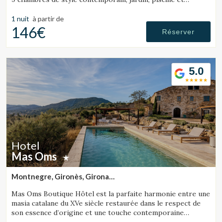
possibilité de réserver l’hôtel entier.
1 nuit
à partir de
146€
Réserver
5.0
Hotel
Mas Oms
Montnegre, Gironès, Girona
(29.63740233852km de Lloret de Mar)
Mas Oms Boutique Hôtel est la parfaite harmonie entre une
masia catalane du XVe siècle restaurée dans le respect de
son essence d’origine et une touche contemporaine