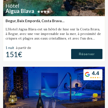
Hôtel
Aigua Blava
Begur, Baix Empordà, Costa Brava
(41.836347512357km de Lloret de Mar)
L’Hotel Aigua Blava est un hôtel de luxe sur la Costa Brava,
à Begur, avec une vue imprenable sur la mer, à proximité de
criques et plages aux eaux cristallines, et avec l’un des
meilleurs restaurants de la Costa Brava.
1 nuit
à partir de
151€
Réserver
4.4