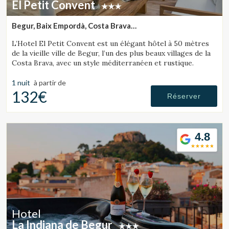
El Petit Convent
Begur, Baix Empordà, Costa Brava
(42.469349291517km de Lloret de Mar)
L’Hotel El Petit Convent est un élégant hôtel à 50 mètres
de la vieille ville de Begur, l’un des plus beaux villages de la
Costa Brava, avec un style méditerranéen et rustique.
Enregistrer les paramètres
Tout accepter
1 nuit
à partir de
132€
Réserver
4.8
Hotel
La Indiana de Begur