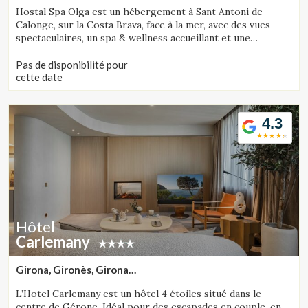
(28.347400332835km de Lloret de Mar)
Hostal Spa Olga est un hébergement à Sant Antoni de
Calonge, sur la Costa Brava, face à la mer, avec des vues
spectaculaires, un spa & wellness accueillant et une
proposition gastronomique soignée.
Pas de disponibilité pour
cette date
4.3
Hôtel
Carlemany
Girona, Gironès, Girona
(30.683812201184km de Lloret de Mar)
L’Hotel Carlemany est un hôtel 4 étoiles situé dans le
centre de Gérone. Idéal pour des escapades en couple, en