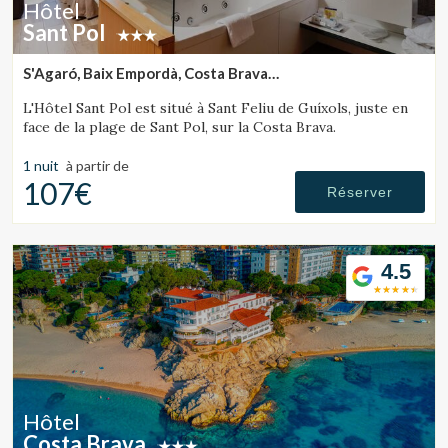
Hôtel
Sant Pol
S'Agaró, Baix Empordà, Costa Brava
(21.127471950377km de Lloret de Mar)
L'Hôtel Sant Pol est situé à Sant Feliu de Guíxols, juste en
face de la plage de Sant Pol, sur la Costa Brava.
1 nuit
à partir de
107€
Réserver
4.5
Hôtel
Costa Brava