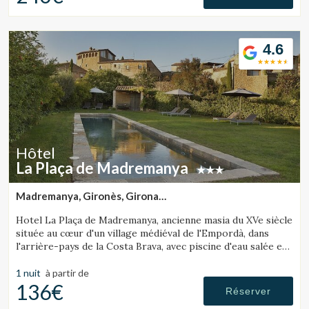
4.6
Hôtel
La Plaça de Madremanya
Madremanya, Gironès, Girona
(33.811191156329km de Lloret de Mar)
Hotel La Plaça de Madremanya, ancienne masia du XVe siècle
située au cœur d'un village médiéval de l'Empordà, dans
l'arrière-pays de la Costa Brava, avec piscine d'eau salée et
chambres avec cheminée.
1 nuit
à partir de
136€
Réserver