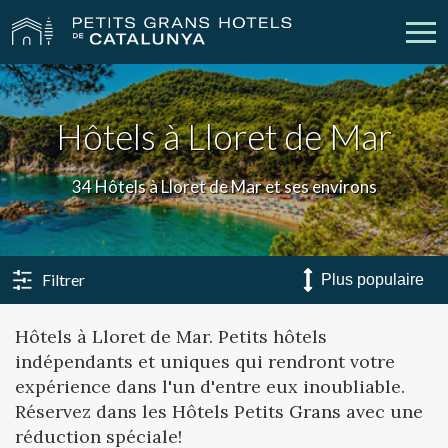
Nos Hôtels
Escapades
Hôtels à Lloret de Mar
Mariages
Réunions
34 Hôtels à Lloret de Mar et ses environs
Chèques Cadeau
Découvrez Catalogne
Contact
Má réservation
Filtrer
Hôtels à Lloret de Mar. Petits hôtels
indépendants et uniques qui rendront votre
vpn_key
person
Se connecter
Créer un compte
expérience dans l'un d'entre eux inoubliable.
Réservez dans les Hôtels Petits Grans avec une
réduction spéciale!