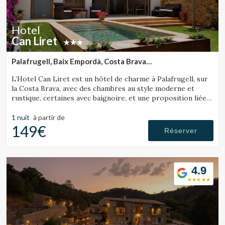
Hotel
Can Liret
Palafrugell, Baix Empordà, Costa Brava
(36.928285412974km de Lloret de Mar)
L’Hotel Can Liret est un hôtel de charme à Palafrugell, sur
la Costa Brava, avec des chambres au style moderne et
rustique, certaines avec baignoire, et une proposition liée à
la gastronomie locale.
1 nuit
à partir de
149€
Réserver
4.9