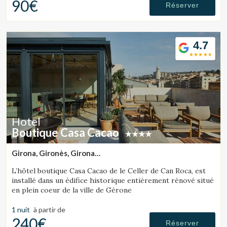
90€
Réserver
Vérifier le code de réservation
4.7
Hotel
Boutique Casa Cacao
Girona, Gironès, Girona
(31.007199479199km de Lloret de Mar)
L’hôtel boutique Casa Cacao de le Celler de Can Roca, est
installé dans un édifice historique entièrement rénové situé
en plein coeur de la ville de Gérone
1 nuit
à partir de
240€
Réserver