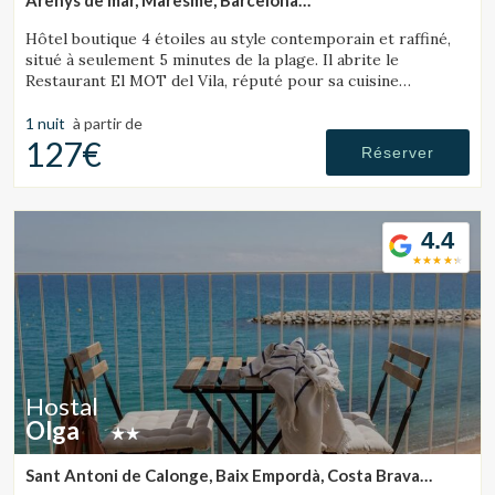
Arenys de mar, Maresme, Barcelona
(26.494458938111km de Lloret de Mar)
Hôtel boutique 4 étoiles au style contemporain et raffiné,
situé à seulement 5 minutes de la plage. Il abrite le
Restaurant El MOT del Vila, réputé pour sa cuisine
innovante.
1 nuit
à partir de
127€
Réserver
4.4
Hostal
Olga
Sant Antoni de Calonge, Baix Empordà, Costa Brava