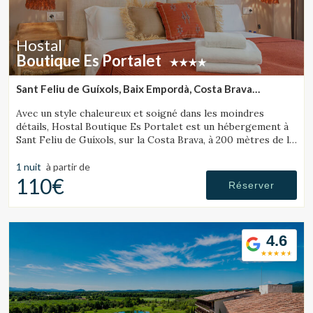
Hostal
Boutique Es Portalet
Sant Feliu de Guíxols, Baix Empordà, Costa Brava
(19.719391927246km de Lloret de Mar)
Avec un style chaleureux et soigné dans les moindres
détails, Hostal Boutique Es Portalet est un hébergement à
Sant Feliu de Guíxols, sur la Costa Brava, à 200 mètres de la
plage, pensé pour le bien-être et acceptant les animaux.
1 nuit
à partir de
110€
Réserver
4.6
Modifier les cookies