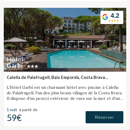
4.2
Hôtel
Garbí
Calella de Palafrugell, Baix Empordà, Costa Brava
(35.985584916014km de Lloret de Mar)
L'Hôtel Garbí est un charmant hôtel avec piscine à Calella
de Palafrugell, l'un des plus beaux villages de la Costa Brava.
Il dispose d'un jacuzzi extérieur, de vues sur la mer et d'une
ambiance chaleureuse idéale pour les familles.
1 nuit
à partir de
59€
Réserver