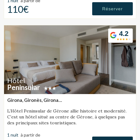
1 nuit
à partir de
110€
Réserver
4.2
Hôtel
Peninsular
Girona, Gironès, Girona
(31.097604956846km de Lloret de Mar)
L’Hôtel Peninsular de Gérone allie histoire et modernité.
C’est un hôtel situé au centre de Gérone, à quelques pas
Gérer ma réservation
des principaux sites touristiques.
1 nuit
à partir de