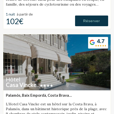
famille, des séjours de cyclotourisme ou des voyages
d’affaires. Il est également pet friendly.
1 nuit
à partir de
102€
Réserver
4.7
Hôtel
Casa Vincke
Palamós, Baix Empordà, Costa Brava
(29.932576739549km de Lloret de Mar)
L’Hotel Casa Vincke est un hôtel sur la Costa Brava, à
Palamós, dans un bâtiment historique près de la plage, avec
9 chambres de style contemporain, jardin, piscine et