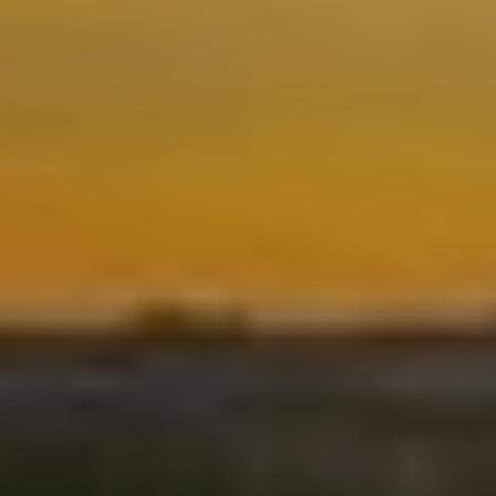
Ubicació/nom de l'hotel
CA
ES
EN
FR
Modificar cookies
Tècniques i funcionals
Sempre activades
Aquest lloc web utilitza cookies pròpies per recopilar
informació amb la finalitat de millorar els nostres serveis.