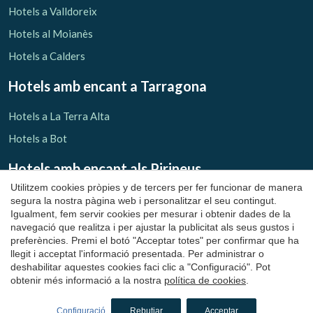
Hotels a Valldoreix
Hotels al Moianès
Hotels a Calders
Hotels amb encant
a Tarragona
Hotels a La Terra Alta
Guardar configuració
Acceptar totes
Hotels a Bot
Hotels amb encant als Pirineus
Utilitzem cookies pròpies y de tercers per fer funcionar de manera
Hotels al Ripollès
segura la nostra pàgina web i personalitzar el seu contingut.
Igualment, fem servir cookies per mesurar i obtenir dades de la
Hotels a Llanars
navegació que realitza i per ajustar la publicitat als seus gustos i
preferències. Premi el botó "Acceptar totes" per confirmar que ha
Hotels a Molló
llegit i acceptat l'informació presentada. Per administrar o
Hotels a Ribes de Freser
deshabilitar aquestes cookies faci clic a "Configuració". Pot
obtenir més informació a la nostra
política de cookies
.
Hotels a Setcases
Hotels a Sant Joan de les Abadesses
Configuració
Rebutjar
Acceptar