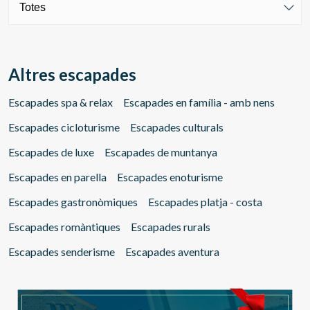
Altres escapades
Escapades spa & relax
Escapades en família - amb nens
Gestionar la meva reserva
Escapades cicloturisme
Escapades culturals
Escapades de luxe
Escapades de muntanya
Escapades en parella
Escapades enoturisme
Verificar localitzador
Escapades gastronòmiques
Escapades platja - costa
Escapades romàntiques
Escapades rurals
Escapades senderisme
Escapades aventura