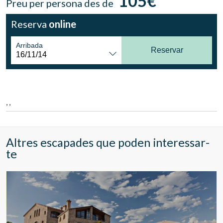
105€
Preu per persona des de
Ubicació/nom de l'hotel
Reserva
online
Arribada
Reservar
CA
ES
EN
FR
, ,
Altres escapades que poden interessar-
te