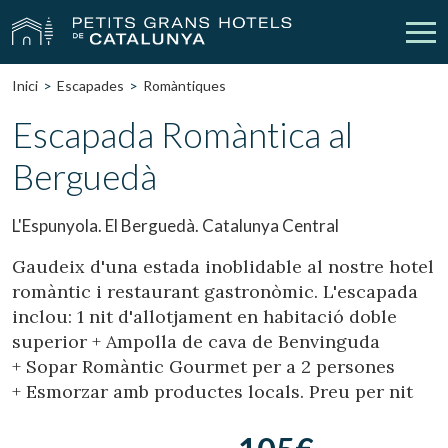
Inici
Escapades
Romàntiques
Els Nostres Hotels
Escapades
Escapada Romàntica al
Berguedà
Casaments
Empreses
Xecs Regal
Descobreix Catalunya
L'Espunyola. El Berguedà. Catalunya Central
Contacte
La meva reserva
Gaudeix d'una estada inoblidable al nostre hotel
romàntic i restaurant gastronòmic. L'escapada
inclou: 1 nit d'allotjament en habitació doble
superior + Ampolla de cava de Benvinguda
vpn_key
person
Inicia sessió
Crear compte
+ Sopar Romàntic Gourmet per a 2 persones
+ Esmorzar amb productes locals. Preu per nit