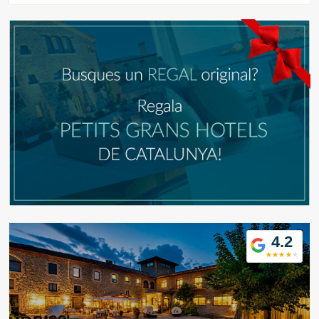
mitjançant aquest tipus de cookies s'utilitza en el
mesurament de l'activitat del web per a l'elaboració de
perfils de navegació dels usuaris per introduir millores en
funció de l'anàlisi de les dades d'ús que fan els usuaris del
servei. Permeten desar la informació de preferència de
l'usuari per millorar la qualitat dels nostres serveis i oferir
una millor experiència a través de productes recomanats.
Marketing i publicitat
Aquestes cookies són utilitzades per emmagatzemar
informació sobre les preferències i les eleccions personals
de l'usuari a través de l'observació continuada dels seus
hàbits de navegació. Gràcies a elles, podem conèixer els
hàbits de navegació al lloc web i mostrar publicitat
relacionada amb el perfil de navegació de l'usuari.
4.2