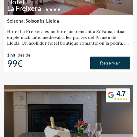
Hotel
La Freixera
Solsona, Solsonès, Lleida
Hotel La Freixera és un hotel amb encant a Solsona, situat
en ple nucli antic medieval, a les portes del Pirineu de
Lleida. Un acollidor hotel boutique romàntic on la pedra, la
fusta i la història creen una atmosfera única, amb
habitacions que disposen de banyera o llar de foc.
1 nit
des de
99€
Reservar
4.7