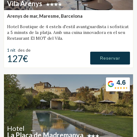
Vila Arenys
Arenys de mar, Maresme, Barcelona
Hotel Boutique de 4 estels d'estil avantguardista i sofisticat
a 5 minuts de la platja. Amb una cuina innovadora en el seu
Restaurant El MOT del Vila.
1 nit
des de
127€
Reservar
4.6
Hotel
La Plaça de Madremanya