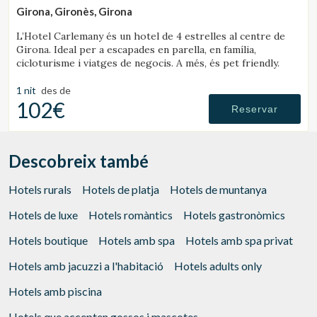
Girona, Gironès, Girona
L’Hotel Carlemany és un hotel de 4 estrelles al centre de
Girona. Ideal per a escapades en parella, en família,
cicloturisme i viatges de negocis. A més, és pet friendly.
1 nit
des de
102€
Reservar
Descobreix també
Hotels rurals
Hotels de platja
Hotels de muntanya
Hotels de luxe
Hotels romàntics
Hotels gastronòmics
Hotels boutique
Hotels amb spa
Hotels amb spa privat
Hotels amb jacuzzi a l'habitació
Hotels adults only
Hotels amb piscina
Hotels que accepten gossos i mascotes