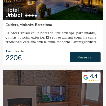
Hotel
Urbisol
Calders, Moianès, Barcelona
L’Hotel Urbisol és un hotel de luxe amb spa, parc infantil,
gimnàs i piscina exterior. El seu restaurant combina cuina
tradicional catalana amb la cuina moderna i avantguardista.
1 nit
des de
220€
Reservar
4.4