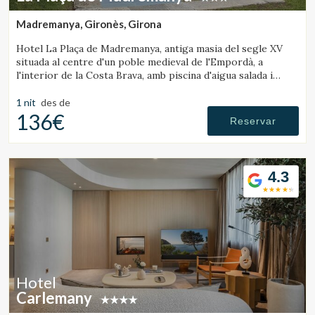
Madremanya, Gironès, Girona
Hotel La Plaça de Madremanya, antiga masia del segle XV
situada al centre d'un poble medieval de l'Empordà, a
l'interior de la Costa Brava, amb piscina d'aigua salada i
habitacions amb llar de foc.
1 nit
des de
136€
Reservar
4.3
Gestionar la meva reserva
Hotel
Verificar localitzador
Carlemany