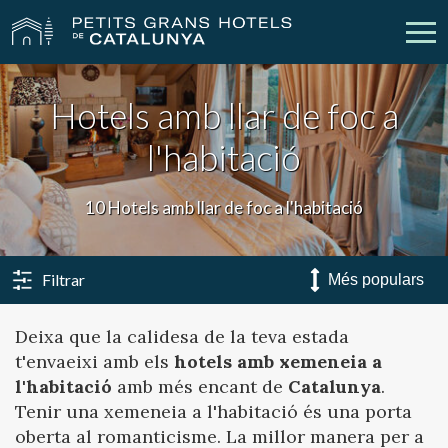
Hotels amb llar de foc a
Els Nostres Hotels
Escapades
l'habitació
Casaments
Empreses
10 Hotels amb llar de foc a l'habitació
Xecs Regal
Descobreix Catalunya
Contacte
La meva reserva
Filtrar
Deixa que la calidesa de la teva estada
t'envaeixi amb els
hotels amb xemeneia a
vpn_key
person
Inicia sessió
Crear compte
l'habitació
amb més encant de
Catalunya
.
Tenir una xemeneia a l'habitació és una porta
oberta al romanticisme. La millor manera per a