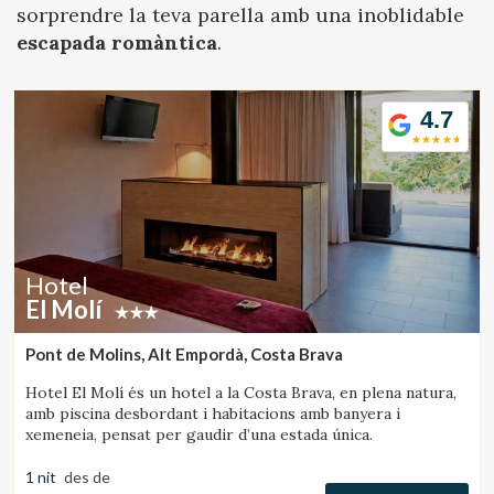
Ubicació/nom de l'hotel
sorprendre la teva parella amb una inoblidable
escapada romàntica
.
CA
ES
EN
FR
4.7
Hotel
El Molí
Pont de Molins, Alt Empordà, Costa Brava
Hotel El Molí és un hotel a la Costa Brava, en plena natura,
amb piscina desbordant i habitacions amb banyera i
xemeneia, pensat per gaudir d’una estada única.
1 nit
des de