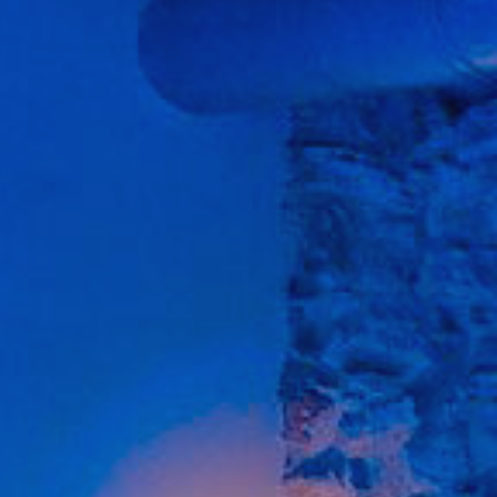
tivades
 de
tal·lació
 així ho
n
na web.