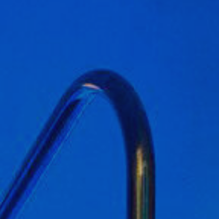
icar cookies
ues i funcionals
Sempre ac
loc web utilitza cookies pròpies per recopilar informació amb la finalitat
 els nostres serveis. Si continua navegant, suposa l'acceptació de la ins
ateixes. L'usuari té la possibilitat de configurar el navegador podent, si
 impedir que siguin instal·lades al disc dur, encara que haurà de tenir e
que aquesta acció podrà ocasionar dificultats de navegació de la pàgi