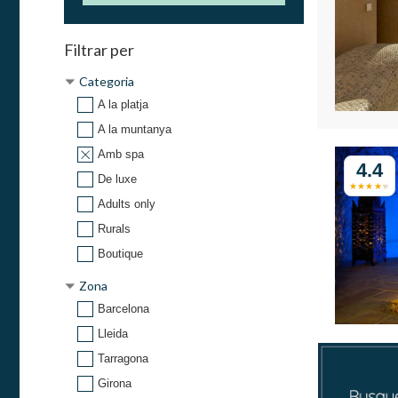
Filtrar per
Categoria
A la platja
A la muntanya
Amb spa
4.4
De luxe
Adults only
Rurals
Boutique
Zona
Barcelona
Lleida
Tarragona
Girona