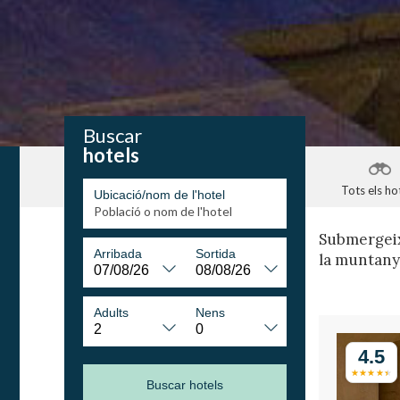
Buscar
hotels
Tots els ho
Ubicació/nom de l'hotel
Submergeix-
Arribada
Sortida
la muntanya
Adults
Nens
4.5
Buscar hotels