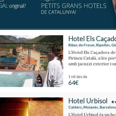
Hotel Els Caçad
Ribes de Freser, Ripollès, G
L’Hotel Els Caçadors de 
Pirineu Català, a les por
amb jacuzzi exterior i u
1 nit
des de
64€
Hotel Urbisol
Calders, Moianès, Barcelon
L’Hotel Urbisol és un ho