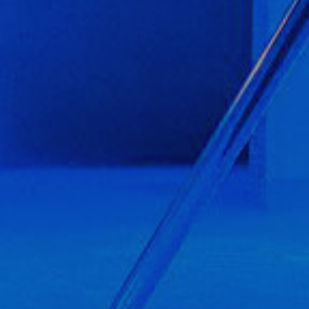
Analít
Permete
La info
de l'act
introdui
Permeten
nostres
Marketi
Aqueste
preferèn
dels se
navegaci
l'usuari.