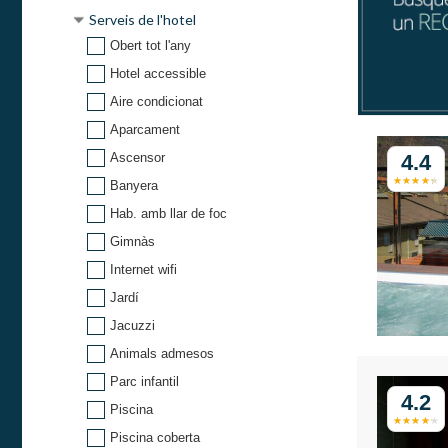
Serveis de l'hotel
Obert tot l'any
Hotel accessible
Aire condicionat
Aparcament
4.4
Ascensor
Banyera
Hab. amb llar de foc
Gimnàs
Internet wifi
Jardí
Jacuzzi
Animals admesos
Parc infantil
4.2
Piscina
Piscina coberta