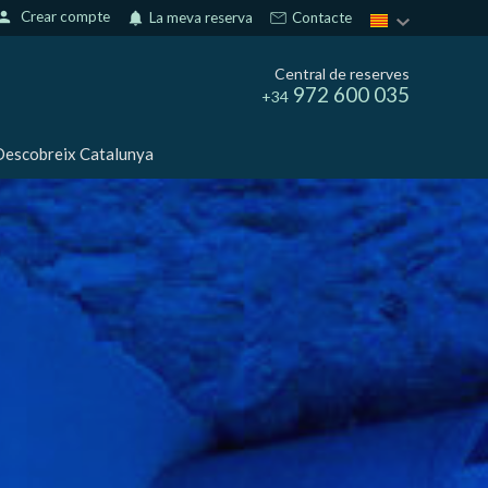
erson
Crear compte
notifications
La meva reserva
Contacte
Central de reserves
972 600 035
+34
escobreix Catalunya