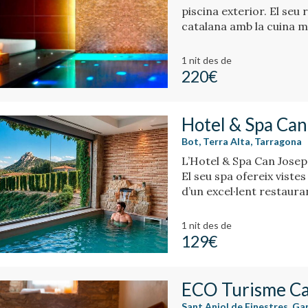
piscina exterior. El seu
catalana amb la cuina m
1 nit
des de
220€
Hotel & Spa Can
Bot, Terra Alta, Tarragona
L’Hotel & Spa Can Josep é
El seu spa ofereix vistes
d’un excel·lent restaura
1 nit
des de
129€
ECO Turisme C
Sant Aniol de Finestres, Ga