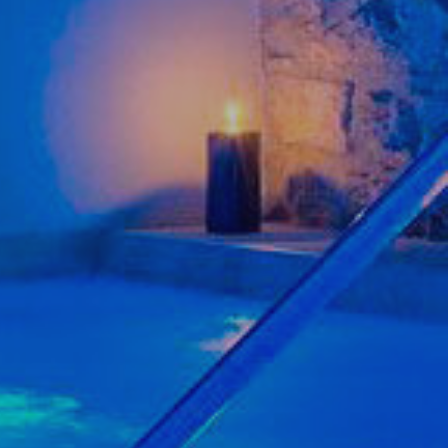
oc web.
urament
 servei.
 dels
s.
inuada
ió de