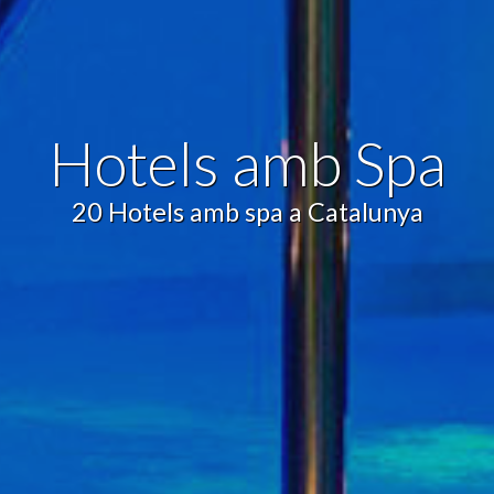
iques i personalització
n fer el seguiment i l'anàlisi del comportament dels usuaris d'aquest ll
rmació recollida mitjançant aquest tipus de cookies s'utilitza en el mes
ivitat del web per a l'elaboració de perfils de navegació dels usuaris per
r millores en funció de l'anàlisi de les dades d'ús que fan els usuaris del
 desar la informació de preferència de l'usuari per millorar la qualitat
Hotels amb Spa
 serveis i oferir una millor experiència a través de productes recomanat
ng i publicitat
20 Hotels amb spa a Catalunya
s cookies són utilitzades per emmagatzemar informació sobre les
cies i les eleccions personals de l'usuari a través de l'observació cont
us hàbits de navegació. Gràcies a elles, podem conèixer els hàbits de
ó al lloc web i mostrar publicitat relacionada amb el perfil de navegac
Guardar configuració
Acceptar totes