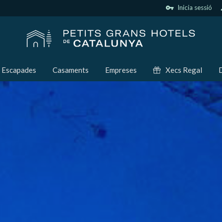
vpn_key
Inicia sessió
p
Escapades
Casaments
Empreses
Xecs Regal
D