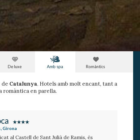
De luxe
Amb spa
Romàntics
a
de
Catalunya
. Hotels amb molt encant, tant a
a romàntica en parella.
oca
s, Girona
cat al Castell de Sant Julià de Ramis, és