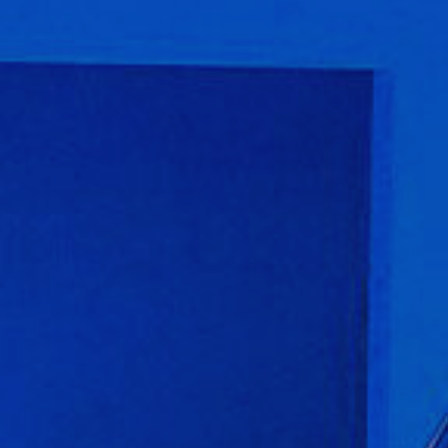
Modif
Tècniq
Aquest l
millorar
de les m
desitja,
compte 