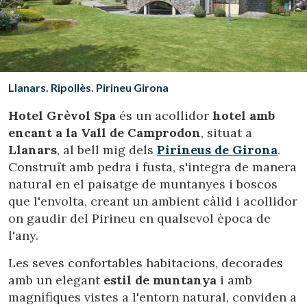
Ubicació/nom de l'hotel
CA
ES
EN
FR
Llanars. Ripollès. Pirineu Girona
Hotel Grèvol Spa
és un acollidor
hotel amb
encant a la Vall de Camprodon
, situat a
Llanars
, al bell mig dels
Pirineus de Girona
.
Construït amb pedra i fusta, s'integra de manera
natural en el paisatge de muntanyes i boscos
que l'envolta, creant un ambient càlid i acollidor
on gaudir del Pirineu en qualsevol època de
l'any.
Les seves confortables habitacions, decorades
amb un elegant
estil de muntanya
i amb
magnífiques vistes a l'entorn natural, conviden a