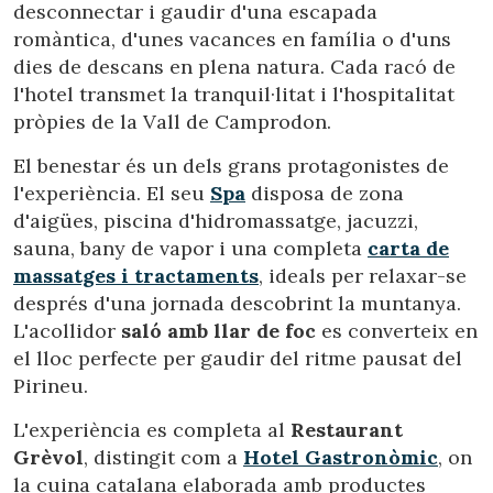
desconnectar i gaudir d'una escapada
romàntica, d'unes vacances en família o d'uns
dies de descans en plena natura. Cada racó de
l'hotel transmet la tranquil·litat i l'hospitalitat
pròpies de la Vall de Camprodon.
El benestar és un dels grans protagonistes de
l'experiència. El seu
Spa
disposa de zona
d'aigües, piscina d'hidromassatge, jacuzzi,
sauna, bany de vapor i una completa
carta de
massatges i tractaments
, ideals per relaxar-se
després d'una jornada descobrint la muntanya.
Modificar cookies
L'acollidor
saló amb llar de foc
es converteix en
el lloc perfecte per gaudir del ritme pausat del
Pirineu.
Tècniques i funcionals
Sempre activades
Aquest lloc web utilitza cookies pròpies per recopilar
L'experiència es completa al
Restaurant
informació amb la finalitat de millorar els nostres serveis.
Si continua navegant, suposa l'acceptació de la instal·lació
Grèvol
, distingit com a
Hotel Gastronòmic
, on
de les mateixes. L'usuari té la possibilitat de configurar el
la cuina catalana elaborada amb productes
navegador podent, si així ho desitja, impedir que siguin