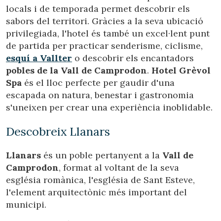
instal·lades al disc dur, encara que haurà de tenir en
locals i de temporada permet descobrir els
compte que aquesta acció podrà ocasionar dificultats de
sabors del territori. Gràcies a la seva ubicació
navegació de la pàgina web.
privilegiada, l'hotel és també un excel·lent punt
de partida per practicar senderisme, ciclisme,
Analítiques i personalització
esquí a Vallter
o descobrir els encantadors
Permeten fer el seguiment i l'anàlisi del comportament
pobles de la Vall de Camprodon
.
Hotel Grèvol
dels usuaris d'aquest lloc web. La informació recollida
mitjançant aquest tipus de cookies s'utilitza en el
Spa
és el lloc perfecte per gaudir d'una
mesurament de l'activitat del web per a l'elaboració de
escapada on natura, benestar i gastronomia
perfils de navegació dels usuaris per introduir millores en
funció de l'anàlisi de les dades d'ús que fan els usuaris del
s'uneixen per crear una experiència inoblidable.
servei. Permeten desar la informació de preferència de
l'usuari per millorar la qualitat dels nostres serveis i oferir
una millor experiència a través de productes recomanats.
Descobreix Llanars
Marketing i publicitat
Llanars
és un poble pertanyent a la
Vall de
Camprodon
, format al voltant de la seva
Aquestes cookies són utilitzades per emmagatzemar
informació sobre les preferències i les eleccions personals
església romànica, l'església de Sant Esteve,
de l'usuari a través de l'observació continuada dels seus
l'element arquitectònic més important del
hàbits de navegació. Gràcies a elles, podem conèixer els
hàbits de navegació al lloc web i mostrar publicitat
municipi.
relacionada amb el perfil de navegació de l'usuari.