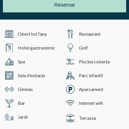
Reservar
Obert tot l'any
Restaurant
Hotel gastronòmic
Golf
Spa
Piscina coberta
Sala d'esbarjo
Parc infantil
Gimnàs
Aparcament
Bar
Internet wifi
Jardí
Terrassa