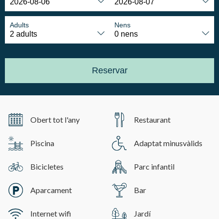
Adults
Nens
Reservar
Obert tot l'any
Restaurant
Piscina
Adaptat minusvàlids
Bicicletes
Parc infantil
Aparcament
Bar
Internet wifi
Jardí