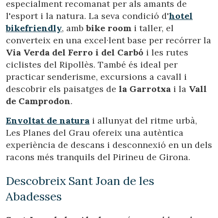
especialment recomanat per als amants de
l'esport i la natura. La seva condició d'
hotel
bikefriendly
, amb
bike room
i taller, el
converteix en una excel·lent base per recórrer la
Via Verda del Ferro i del Carbó
i les rutes
ciclistes del Ripollès. També és ideal per
Modificar cookies
practicar senderisme, excursions a cavall i
descobrir els paisatges de
la Garrotxa
i la
Vall
de Camprodon
.
Tècniques i funcionals
Sempre activades
Aquest lloc web utilitza cookies pròpies per recopilar
Envoltat de natura
i allunyat del ritme urbà,
informació amb la finalitat de millorar els nostres serveis.
Si continua navegant, suposa l'acceptació de la instal·lació
Les Planes del Grau ofereix una autèntica
de les mateixes. L'usuari té la possibilitat de configurar el
experiència de descans i desconnexió en un dels
navegador podent, si així ho desitja, impedir que siguin
instal·lades al disc dur, encara que haurà de tenir en
racons més tranquils del Pirineu de Girona.
compte que aquesta acció podrà ocasionar dificultats de
navegació de la pàgina web.
Descobreix Sant Joan de les
Abadesses
Analítiques i personalització
Permeten fer el seguiment i l'anàlisi del comportament