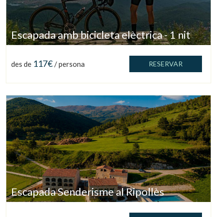
Escapada amb bicicleta elèctrica - 1 nit
117€
des de
/ persona
RESERVAR
Gestionar la meva reserva
Escapada Senderisme al Ripollès
Verificar localitzador