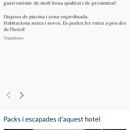
gastronòmic de molt bona qualitat i de proximitat!
m
L
u
Disposa de piscina i zona enjardinada.
L
Habitacions netes i noves. Es poden fer rutes a peu des
H
de l'hotel!
G
Tripadvisor
Packs i escapades d'aquest hotel