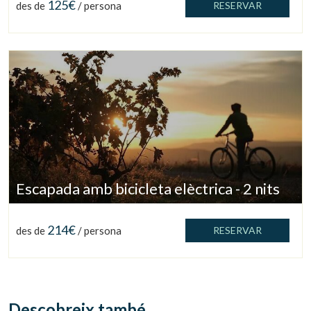
125€
des de
/ persona
RESERVAR
Escapada amb bicicleta elèctrica - 2 nits
214€
des de
/ persona
RESERVAR
Descobreix també