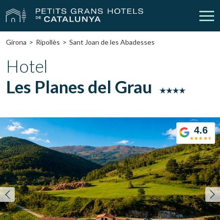
Girona
Ripollès
Sant Joan de les Abadesses
Els Nostres Hotels
Escapades
Hotel
Les Planes del Grau
Casaments
Empreses
Xecs Regal
Descobreix Catalunya
4.6
Contacte
La meva reserva
vpn_key
person
Inicia sessió
Crear compte