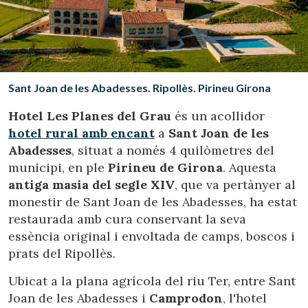
Ubicació/nom de l'hotel
CA
ES
EN
FR
Sant Joan de les Abadesses. Ripollès. Pirineu Girona
Hotel Les Planes del Grau
és un acollidor
hotel rural amb encant
a
Sant Joan de les
Abadesses
, situat a només 4 quilòmetres del
municipi, en ple
Pirineu de Girona
. Aquesta
antiga masia del segle XIV
, que va pertànyer al
monestir de Sant Joan de les Abadesses, ha estat
restaurada amb cura conservant la seva
essència original i envoltada de camps, boscos i
prats del Ripollès.
Ubicat a la plana agrícola del riu Ter, entre Sant
Joan de les Abadesses i
Camprodon
, l'hotel