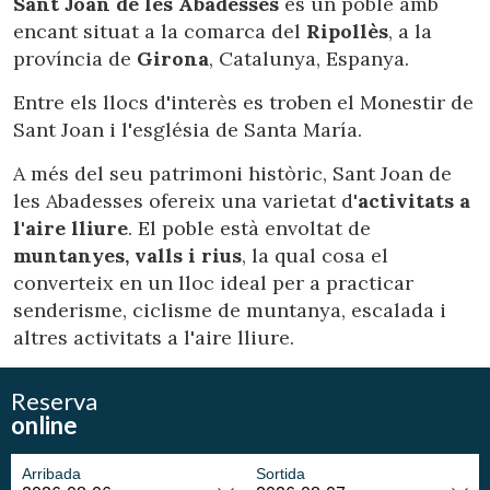
Sant Joan de les Abadesses
és un poble amb
dels usuaris d'aquest lloc web. La informació recollida
mitjançant aquest tipus de cookies s'utilitza en el
encant situat a la comarca del
Ripollès
, a la
mesurament de l'activitat del web per a l'elaboració de
perfils de navegació dels usuaris per introduir millores en
província de
Girona
, Catalunya, Espanya.
funció de l'anàlisi de les dades d'ús que fan els usuaris del
servei. Permeten desar la informació de preferència de
Entre els llocs d'interès es troben el Monestir de
l'usuari per millorar la qualitat dels nostres serveis i oferir
una millor experiència a través de productes recomanats.
Sant Joan i l'església de Santa María.
A més del seu patrimoni històric, Sant Joan de
Marketing i publicitat
les Abadesses ofereix una varietat d'
activitats a
Aquestes cookies són utilitzades per emmagatzemar
l'aire lliure
. El poble està envoltat de
informació sobre les preferències i les eleccions personals
muntanyes, valls i rius
, la qual cosa el
de l'usuari a través de l'observació continuada dels seus
hàbits de navegació. Gràcies a elles, podem conèixer els
converteix en un lloc ideal per a practicar
hàbits de navegació al lloc web i mostrar publicitat
relacionada amb el perfil de navegació de l'usuari.
senderisme, ciclisme de muntanya, escalada i
altres activitats a l'aire lliure.
Reserva
online
Arribada
Sortida