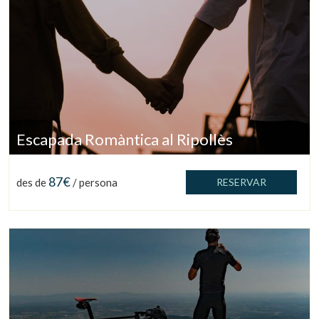
Escapada Romàntica al Ripollès
87€
des de
/ persona
RESERVAR