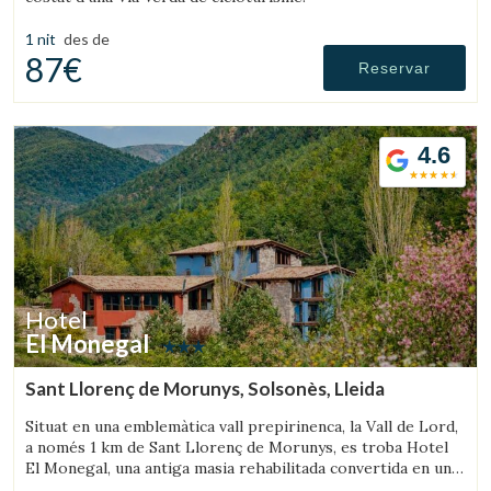
servei. Permeten desar la informació de preferència de
l'usuari per millorar la qualitat dels nostres serveis i oferir
1 nit
des de
una millor experiència a través de productes recomanats.
87€
Reservar
Marketing i publicitat
Aquestes cookies són utilitzades per emmagatzemar
4.6
informació sobre les preferències i les eleccions personals
de l'usuari a través de l'observació continuada dels seus
hàbits de navegació. Gràcies a elles, podem conèixer els
hàbits de navegació al lloc web i mostrar publicitat
relacionada amb el perfil de navegació de l'usuari.
Hotel
El Monegal
Sant Llorenç de Morunys, Solsonès, Lleida
Situat en una emblemàtica vall prepirinenca, la Vall de Lord,
a només 1 km de Sant Llorenç de Morunys, es troba Hotel
El Monegal, una antiga masia rehabilitada convertida en un
fantàstic hotel de muntanya.