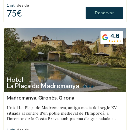
1 nit
des de
75€
Reservar
4.6
Hotel
La Plaça de Madremanya
Madremanya, Gironès, Girona
Hotel La Plaça de Madremanya, antiga masia del segle XV
situada al centre d'un poble medieval de l'Empordà, a
l'interior de la Costa Brava, amb piscina d'aigua salada i
habitacions amb llar de foc.
1 nit
des de