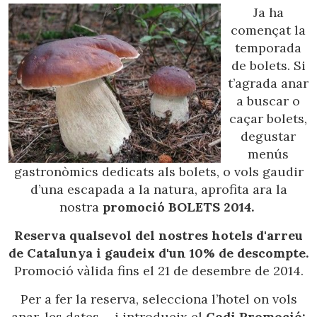
Ubicació/nom de l'hotel
Ja ha
començat la
temporada
de bolets. Si
CA
ES
EN
FR
t’agrada anar
a buscar o
caçar bolets,
degustar
menús
gastronòmics dedicats als bolets, o vols gaudir
d’una escapada a la natura, aprofita ara la
nostra
promoció BOLETS 2014.
Reserva qualsevol del nostres hotels d'arreu
de Catalunya i gaudeix d'un 10% de descompte.
Promoció vàlida fins el 21 de desembre de 2014.
Per a fer la reserva, selecciona l’hotel on vols
anar, les dates ... i introdueix el
Codi Promoció: