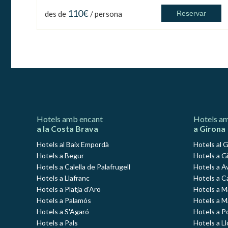
110€
des de
/ persona
Reservar
Hotels amb encant
Hotels a
a la Costa Brava
a Girona
Hotels al Baix Empordà
Hotels al 
Hotels a Begur
Hotels a Gi
Hotels a Calella de Palafrugell
Hotels a A
Hotels a Llafranc
Hotels a C
Hotels a Platja d'Aro
Hotels a 
Hotels a Palamós
Hotels a 
Hotels a S'Agaró
Hotels a P
Hotels a Pals
Hotels a L