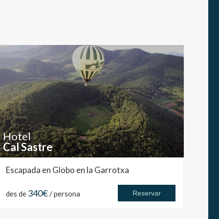
Hotel
Cal Sastre
Escapada en Globo en la Garrotxa
340€
des de
/ persona
Reservar