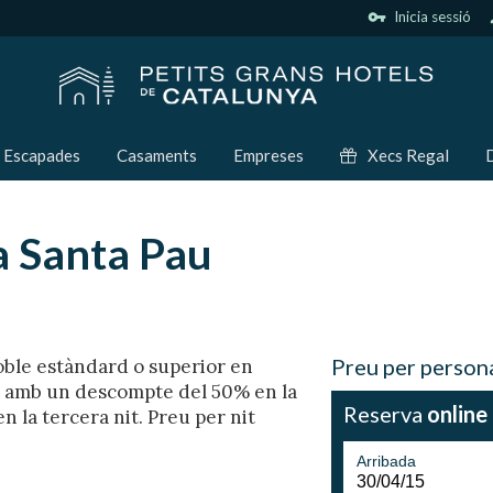
vpn_key
Inicia sessió
p
Escapades
Casaments
Empreses
Xecs Regal
D
a Santa Pau
Preu per person
 doble estàndard o superior en
a amb un descompte del 50% en la
Reserva
online
n la tercera nit. Preu per nit
Arribada