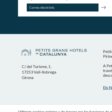
Petit
Pirin
A Pet
C/ del Turisme, 1,
travé
17253 Vall-llobrega
desco
Girona
Els N
Utilitzem cookies pròpies y de tercers per fer funcionar de