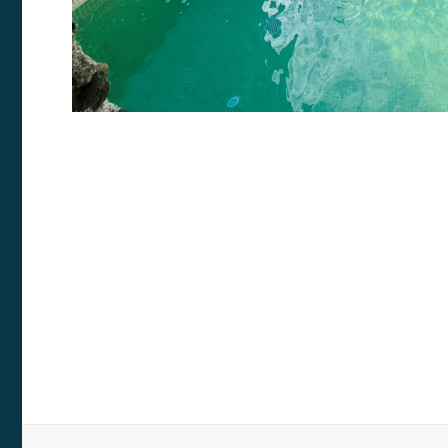
nostres
Marketi
Aqueste
preferèn
dels se
navegaci
l'usuari.