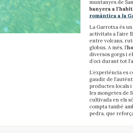
muntanyes de Sant 
 serveis i oferir una millor experiència a través de productes recomanat
banyera a l’habit
romàntica a la G
ng i publicitat
La Garrotxa és un 
s cookies són utilitzades per emmagatzemar informació sobre les
activitats a l’air
cies i les eleccions personals de l'usuari a través de l'observació cont
us hàbits de navegació. Gràcies a elles, podem conèixer els hàbits de
entre volcans, rute
ó al lloc web i mostrar publicitat relacionada amb el perfil de navegac
globus. A més, l’
ho
diversos gorgs i el
d’oci durant tot l’
Guardar configuració
Acceptar totes
L’experiència es 
gaudir de l’autèn
productes locals 
les mongetes de S
cultivada en els sò
compta també amb 
pedra, que reforça