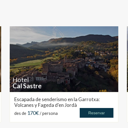
Hotel
Cal Sastre
Escapada de senderismo en la Garrotxa:
Volcanes y Fageda d'en Jordà
170€
des de
/ persona
Reservar