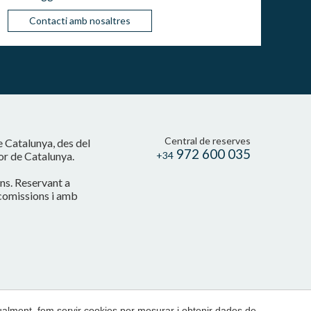
Contacti amb nosaltres
Central de reserves
e Catalunya, des del
972 600 035
cor de Catalunya.
+34
ons. Reservant a
 comissions i amb
gualment, fem servir cookies per mesurar i obtenir dades de