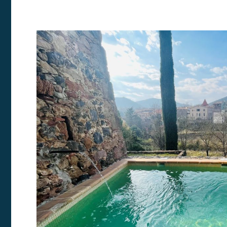
Modif
Tècniq
Aquest l
millorar
de les m
desitja,
compte 
Analít
Permete
La info
de l'act
introdui
Permeten