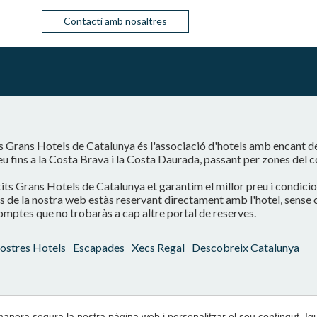
Contacti amb nosaltres
s Grans Hotels de Catalunya és l'associació d'hotels amb encant d
eu fins a la Costa Brava i la Costa Daurada, passant per zones del 
its Grans Hotels de Catalunya et garantim el millor preu i condici
s de la nostra web estàs reservant directament amb l'hotel, sense
mptes que no trobaràs a cap altre portal de reserves.
ostres Hotels
Escapades
Xecs Regal
Descobreix Catalunya
 manera segura la nostra pàgina web i personalitzar el seu contingut. I