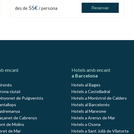
55€
des de
/ persona
Reservar
mb encant
Hotels amb encant
a Barcelona
Gironès
Hotels al Bages
rona ciutat
Hotels a Castelladral
vinyonet de Puigventós
Hotels a Monistrol de Calders
antallops
Hotels al Barcelonès
Madremanya
Hotels al Maresme
Maçanet de Cabrenys
Hotels a Arenys de Mar
ont de Molins
Hotels a Osona
loret de Mar
Hotels a Sant Julià de Vilatorta