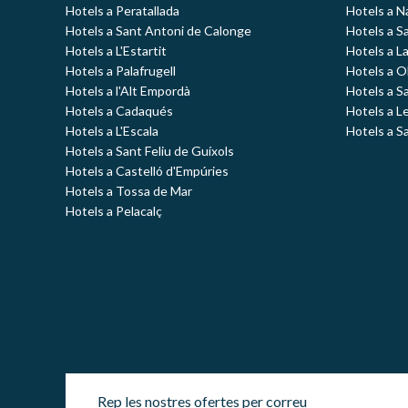
Hotels a Peratallada
Hotels a N
Hotels a Sant Antoni de Calonge
Hotels a S
Hotels a L'Estartit
Hotels a L
Hotels a Palafrugell
Hotels a O
Hotels a l'Alt Empordà
Hotels a S
Hotels a Cadaqués
Hotels a L
Hotels a L'Escala
Hotels a S
Hotels a Sant Feliu de Guíxols
Hotels a Castelló d'Empúries
Hotels a Tossa de Mar
Hotels a Pelacalç
Rep les nostres ofertes per correu