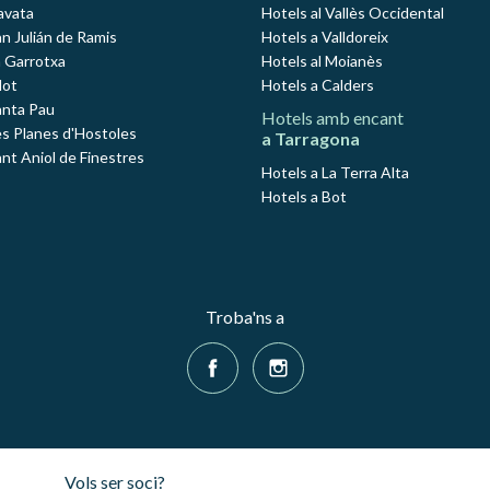
avata
Hotels al Vallès Occidental
an Julián de Ramis
Hotels a Valldoreix
a Garrotxa
Hotels al Moianès
lot
Hotels a Calders
anta Pau
Hotels amb encant
es Planes d'Hostoles
a Tarragona
ant Aniol de Finestres
Hotels a La Terra Alta
Hotels a Bot
Troba'ns a
Vols ser soci?