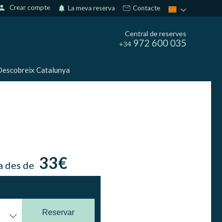
erson
Crear compte
notifications
La meva reserva
Contacte
Central de reserves
972 600 035
+34
escobreix Catalunya
33€
a des de
Reservar