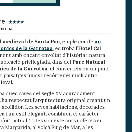
re
Girona
l medieval de Santa Pau
, en ple cor de
un
bonics de la Garrotxa
, es troba l’
Hotel Cal
ament amb encant envoltat d’història i natura
tivades
 ubicació privilegiada, dins del
Parc Natural
nica de la Garrotxa
, el converteix en un punt
 de
tal·lació
r paisatges únics i recórrer el nucli antic
 així ho
ieval.
n
na web.
a dues cases del segle XV acuradament
s’ha respectat l’arquitectura original creant un
 acollidor. Les seves habitacions, decorades
oc web.
 i un estil elegant, combinen el caràcter
urament
nfort actual. Totes són exteriors i ofereixen
ta Margarida, al volcà Puig de Mar, a les
 servei.
 dels