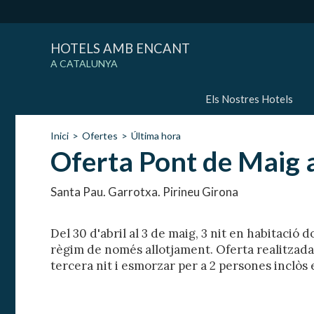
HOTELS AMB ENCANT
A CATALUNYA
Els Nostres Hotels
Inici
Ofertes
Última hora
Oferta Pont de Maig 
Santa Pau. Garrotxa. Pirineu Girona
Del 30 d'abril al 3 de maig, 3 nit en habitació
règim de només allotjament. Oferta realitzad
tercera nit i esmorzar per a 2 persones inclòs e