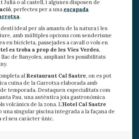
Julià o al castell, i algunes disposen de
s.
ació
, perfectes per a una
escapada
arrotxa
.
destí ideal per als amants de la natura i les
e lliure, amb múltiples opcions com senderisme
inuada
s en bicicleta, passejades a cavall o vols en
ió de
tel es troba a prop de les Vies Verdes
,
 llac de Banyoles, ampliant les possibilitats
any.
completa al
Restaurant Cal Sastre
, on es pot
tica cuina de la Garrotxa elaborada amb
i de temporada. Destaquen especialitats com
anta Pau, una autèntica joia gastronòmica
ls volcànics de la zona. L’
Hotel Cal Sastre
una singular piscina integrada a la façana de
 el seu caràcter únic.