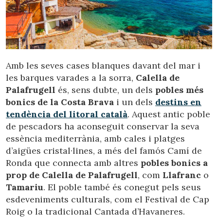
Amb les seves cases blanques davant del mar i
les barques varades a la sorra,
Calella de
Palafrugell
és, sens dubte, un dels
pobles més
bonics de la Costa Brava
i un dels
destins en
tendència del litoral català
. Aquest antic poble
de pescadors ha aconseguit conservar la seva
essència mediterrània, amb cales i platges
d’aigües cristal·lines, a més del famós Camí de
Ronda que connecta amb altres
pobles bonics a
prop de Calella de Palafrugell
, com
Llafranc
o
Tamariu
. El poble també és conegut pels seus
esdeveniments culturals, com el Festival de Cap
Roig o la tradicional Cantada d’Havaneres.