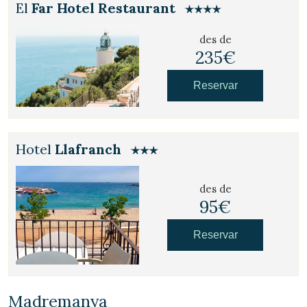
El
Far Hotel Restaurant
des de
235€
Reservar
Hotel
Llafranch
des de
95€
Reservar
Madremanya