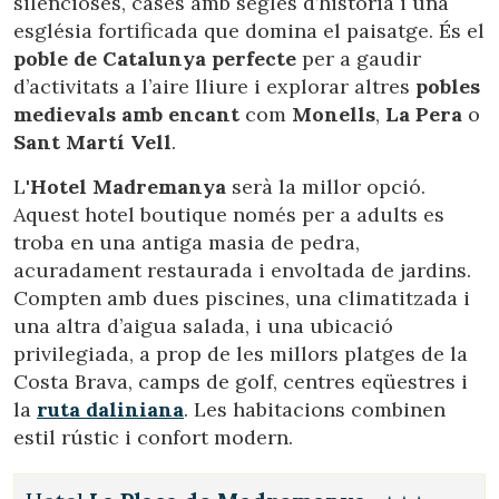
silencioses, cases amb segles d’història i una
església fortificada que domina el paisatge. És el
poble de Catalunya perfecte
per a gaudir
d’activitats a l’aire lliure i explorar altres
pobles
medievals amb encant
com
Monells
,
La Pera
o
Sant Martí Vell
.
L
'Hotel Madremanya
serà la millor opció.
Aquest hotel boutique només per a adults es
troba en una antiga masia de pedra,
acuradament restaurada i envoltada de jardins.
Compten amb dues piscines, una climatitzada i
una altra d’aigua salada, i una ubicació
privilegiada, a prop de les millors platges de la
Costa Brava, camps de golf, centres eqüestres i
la
ruta daliniana
. Les habitacions combinen
estil rústic i confort modern.