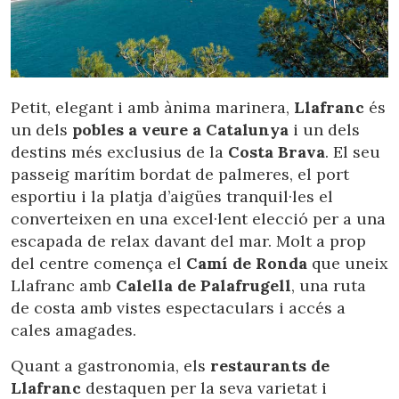
Petit, elegant i amb ànima marinera,
Llafranc
és
un dels
pobles a veure a Catalunya
i un dels
destins més exclusius de la
Costa Brava
. El seu
passeig marítim bordat de palmeres, el port
esportiu i la platja d’aigües tranquil·les el
converteixen en una excel·lent elecció per a una
escapada de relax davant del mar. Molt a prop
del centre comença el
Camí de Ronda
que uneix
Llafranc amb
Calella de Palafrugell
, una ruta
de costa amb vistes espectaculars i accés a
cales amagades.
Quant a gastronomia, els
restaurants de
Llafranc
destaquen per la seva varietat i