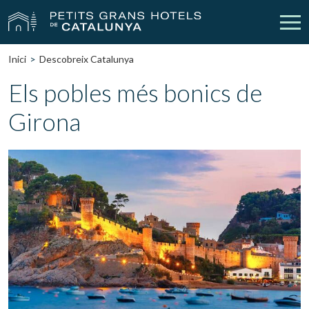
Inici
Descobreix Catalunya
Els Nostres Hotels
Escapades
Els pobles més bonics de
Girona
Casaments
Empreses
Xecs Regal
Descobreix Catalunya
Contacte
La meva reserva
vpn_key
person
Inicia sessió
Crear compte