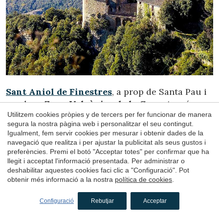
Sant Aniol de Finestres
, a prop de Santa Pau i
en plena
Zona Volcànica de la Garrotxa
, és un
Utilitzem cookies pròpies y de tercers per fer funcionar de manera
dels pobles més bonics i menys coneguts de
segura la nostra pàgina web i personalitzar el seu contingut.
Girona. Tot i que el seu nucli és petit i es
Igualment, fem servir cookies per mesurar i obtenir dades de la
recorre ràpidament, conserva un valuós
navegació que realitza i per ajustar la publicitat als seus gustos i
patrimoni amb el
castell de Finestres
i diverses
preferències. Premi el botó "Acceptar totes" per confirmar que ha
llegit i acceptat l'informació presentada. Per administrar o
esglésies romàniques. El seu veritable atractiu
deshabilitar aquestes cookies faci clic a "Configuració". Pot
està en l’entorn, salpebrat de santuaris, capelles
obtenir més informació a la nostra
política de cookies
.
i antics camins entre boscos, rius i senders. Des
d’aquí surten rutes cap al
Salt de Sallent
i el
Configuració
Rebutjar
Acceptar
volcà Puig d’Adri
, entre altres.