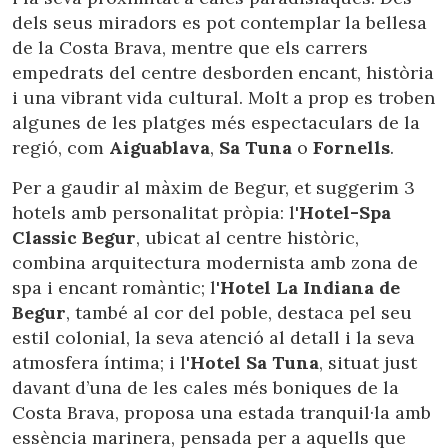
dels seus miradors es pot contemplar la bellesa
de la Costa Brava, mentre que els carrers
empedrats del centre desborden encant, història
i una vibrant vida cultural. Molt a prop es troben
algunes de les platges més espectaculars de la
regió, com
Aiguablava
,
Sa Tuna
o
Fornells
.
Per a gaudir al màxim de Begur, et suggerim 3
hotels amb personalitat pròpia: l'
Hotel-Spa
Classic Begur
, ubicat al centre històric,
combina arquitectura modernista amb zona de
spa i encant romàntic; l'
Hotel La Indiana de
Begur
, també al cor del poble, destaca pel seu
estil colonial, la seva atenció al detall i la seva
atmosfera íntima; i l'
Hotel Sa Tuna
, situat just
davant d’una de les cales més boniques de la
Costa Brava, proposa una estada tranquil·la amb
essència marinera, pensada per a aquells que