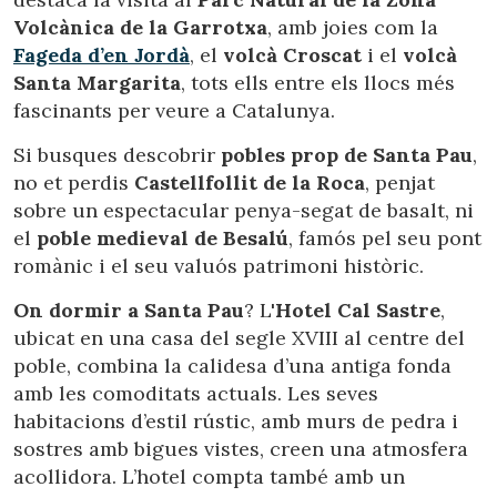
Volcànica de la Garrotxa
, amb joies com la
Fageda d’en Jordà
, el
volcà Croscat
i el
volcà
Santa Margarita
, tots ells entre els llocs més
fascinants per veure a Catalunya.
Si busques descobrir
pobles prop de Santa Pau
,
no et perdis
Castellfollit de la Roca
, penjat
sobre un espectacular penya-segat de basalt, ni
el
poble medieval de Besalú
, famós pel seu pont
romànic i el seu valuós patrimoni històric.
On dormir a Santa Pau
? L'
Hotel Cal Sastre
,
ubicat en una casa del segle XVIII al centre del
poble, combina la calidesa d’una antiga fonda
amb les comoditats actuals. Les seves
habitacions d’estil rústic, amb murs de pedra i
sostres amb bigues vistes, creen una atmosfera
acollidora. L’hotel compta també amb un