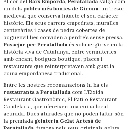
Al cor del
Baix Empordà
,
Peratallada
s’alça com
un dels
pobles més bonics de Girona
, un tresor
medieval que conserva intacte el seu caràcter
històric. Els seus carrers empedrats, muralles
centenàries i cases de pedra cobertes de
buguenvíl·lies conviden a perdre’s sense pressa.
Passejar per Peratallada
és submergir-se en la
història viva de Catalunya, entre vermuteries
amb encant, botigues boutique, places i
restaurants que reinterpretaven amb gust la
cuina empordanesa tradicional.
Entre les nostres recomanacions hi ha els
restaurants a Peratallada
com L’Eixida
Restaurant Gastronòmic, El Pati o Restaurant
Candelaria, que ofereixen una cuina local
acurada. Dues aturades que no poden faltar són
la premiada
gelateria Gelat Artesà de
Peratallada
, famosa pels seus originals gelats