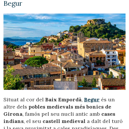
Begur
Situat al cor del
Baix Empordà
,
Begur
és un
altre dels
pobles medievals més bonics de
Girona
, famós pel seu nucli antic amb
cases
indians
, el seu
castell medieval
a dalt del turó
i la seva proximitat a cales paradisíaques. Des