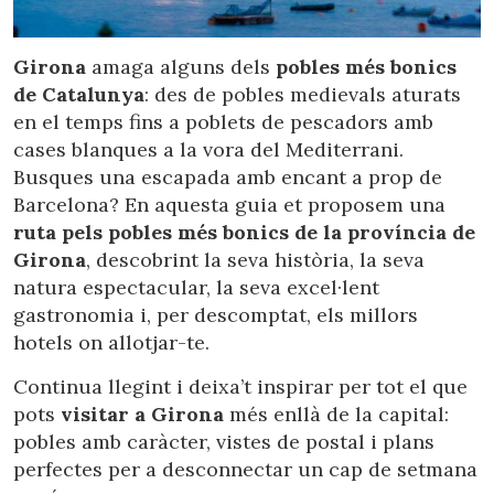
Ubicació/nom de l'hotel
Girona
amaga alguns dels
pobles més bonics
de Catalunya
: des de pobles medievals aturats
CA
ES
EN
FR
en el temps fins a poblets de pescadors amb
cases blanques a la vora del Mediterrani.
Busques una escapada amb encant a prop de
Barcelona? En aquesta guia et proposem una
ruta pels pobles més bonics de la província de
Girona
, descobrint la seva història, la seva
natura espectacular, la seva excel·lent
gastronomia i, per descomptat, els millors
hotels on allotjar-te.
Continua llegint i deixa’t inspirar per tot el que
pots
visitar a Girona
més enllà de la capital:
pobles amb caràcter, vistes de postal i plans
perfectes per a desconnectar un cap de setmana