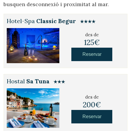
busquen desconnexió i proximitat al mar.
Hotel-Spa
Classic Begur
des de
125€
Reservar
Hostal
Sa Tuna
des de
200€
Reservar