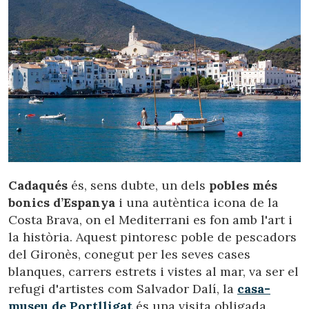
informació sobre les preferències i les eleccions personals
de l'usuari a través de l'observació continuada dels seus
hàbits de navegació. Gràcies a elles, podem conèixer els
hàbits de navegació al lloc web i mostrar publicitat
relacionada amb el perfil de navegació de l'usuari.
Cadaqués
és, sens dubte, un dels
pobles més
bonics d’Espanya
i una autèntica icona de la
Costa Brava, on el Mediterrani es fon amb l'art i
la història. Aquest pintoresc poble de pescadors
del Gironès, conegut per les seves cases
blanques, carrers estrets i vistes al mar, va ser el
refugi d'artistes com Salvador Dalí, la
casa-
museu de Portlligat
és una visita obligada.