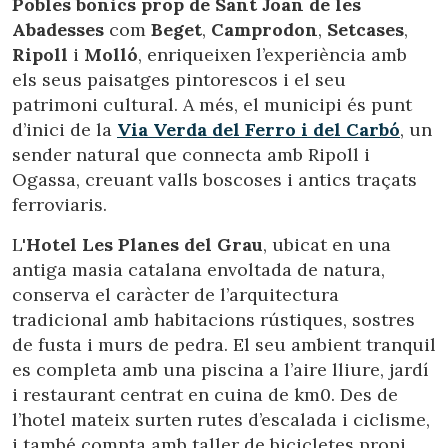
Pobles bonics prop de Sant Joan de les
Abadesses
com
Beget
,
Camprodon
,
Setcases
,
Ripoll
i
Molló
, enriqueixen l’experiència amb
els seus paisatges pintorescos i el seu
patrimoni cultural. A més, el municipi és punt
d’inici de la
Via Verda del Ferro i del Carbó
, un
sender natural que connecta amb Ripoll i
Ogassa, creuant valls boscoses i antics traçats
ferroviaris.
L'
Hotel Les Planes del Grau
, ubicat en una
antiga masia catalana envoltada de natura,
conserva el caràcter de l’arquitectura
tradicional amb habitacions rústiques, sostres
de fusta i murs de pedra. El seu ambient tranquil
es completa amb una piscina a l’aire lliure, jardí
i restaurant centrat en cuina de km0. Des de
l’hotel mateix surten rutes d’escalada i ciclisme,
i també compta amb taller de bicicletes propi.