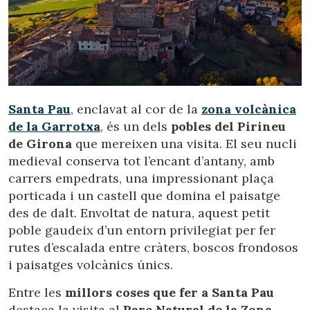
Santa Pau
, enclavat al cor de la
zona volcànica
de la Garrotxa
, és un dels
pobles del Pirineu
de Girona
que mereixen una visita. El seu nucli
medieval conserva tot l’encant d’antany, amb
carrers empedrats, una impressionant plaça
porticada i un castell que domina el paisatge
des de dalt. Envoltat de natura, aquest petit
poble gaudeix d’un entorn privilegiat per fer
rutes d’escalada entre cràters, boscos frondosos
i paisatges volcànics únics.
Entre les
millors coses que fer a Santa Pau
destaca la visita al
Parc Natural de la Zona