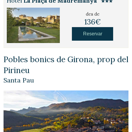
Hotel
La Plaça de Madremanya
des de
136€
Reservar
Pobles bonics de Girona, prop del
Pirineu
Santa Pau