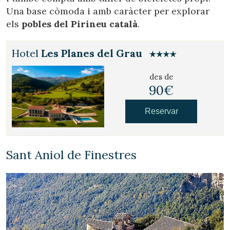
Una base còmoda i amb caràcter per explorar
els
pobles del Pirineu català
.
Hotel
Les Planes del Grau
Guardar configuració
Acceptar totes
des de
90€
Reservar
Sant Aniol de Finestres