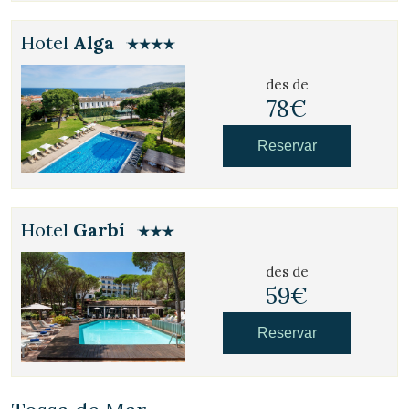
Hotel
Alga
des de
78€
Reservar
Hotel
Garbí
des de
59€
Reservar
Gestionar la meva reserva