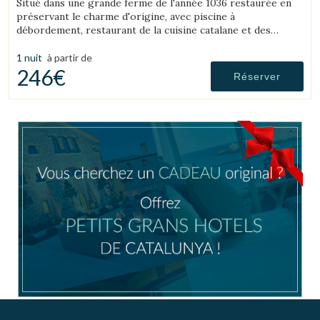
Situé dans une grande ferme de l'année 1036 restaurée en
préservant le charme d'origine, avec piscine à
débordement, restaurant de la cuisine catalane et des
chambres avec leur propre personnalité, avec tout le
confort d'un hôtel de luxe.
1 nuit
à partir de
246€
Réserver