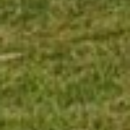
Location/nom de l'hôtel
CA
ES
EN
FR