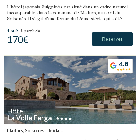
(79.526985093378km de Alta Ribagorça)
L'hôtel japonais Puigpinós est situé dans un cadre naturel
incomparable, dans la commune de Lladurs, au nord du
Solsonès. Il s'agit d'une ferme du 12ème siècle qui a été
restaurée, combinant la structure historique de la ferme
avec le design et l'atmosphère minimaliste et élégante du
1 nuit
à partir de
style japonais.
170€
Réserver
4.6
Hôtel
La Vella Farga
Lladurs, Solsonès, Lleida
(94.746379668405km de Alta Ribagorça)