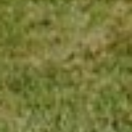
Modifier les cookies
Technique et Fonctionnel
Toujours actif
Ce site Web utilise ses propres cookies pour collecter des
informations afin d'améliorer nos services. Si vous
continuez à naviguer, vous acceptez leur installation.
L'utilisateur a la possibilité de configurer son navigateur,
pouvant, s'il le souhaite, empêcher leur installation sur son
disque dur, même s'il doit garder à l'esprit qu'une telle
action peut entraîner des difficultés de navigation sur le
site.
Analyse et Personnalisation
Ils permettent le suivi et l'analyse du comportement des