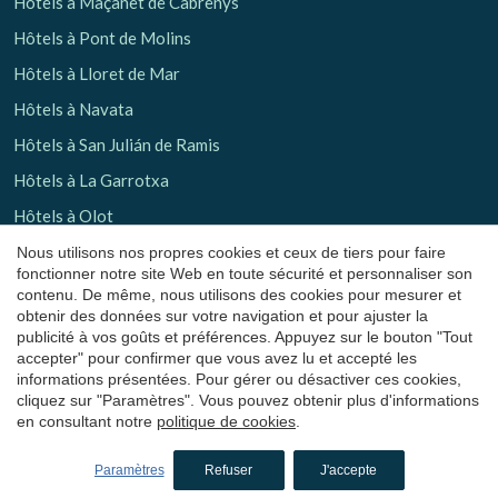
Hôtels à Maçanet de Cabrenys
Hôtels à Pont de Molins
Hôtels à Lloret de Mar
Enregistrer les paramètres
Tout accepter
Hôtels à Navata
Hôtels à San Julián de Ramis
Hôtels à La Garrotxa
Hôtels à Olot
Hôtels à Santa Pau
Nous utilisons nos propres cookies et ceux de tiers pour faire
fonctionner notre site Web en toute sécurité et personnaliser son
Hôtels à Les Planes d'Hostoles
contenu. De même, nous utilisons des cookies pour mesurer et
obtenir des données sur votre navigation et pour ajuster la
Hôtels à Sant Aniol de Finestres
publicité à vos goûts et préférences. Appuyez sur le bouton "Tout
accepter" pour confirmer que vous avez lu et accepté les
Hôtels de charme
à Barcelona
informations présentées. Pour gérer ou désactiver ces cookies,
cliquez sur "Paramètres". Vous pouvez obtenir plus d'informations
Hôtels à El Bages
en consultant notre
politique de cookies
.
Hôtels à Castelladral
Paramètres
Refuser
J'accepte
Hôtels à Monistrol de Calders