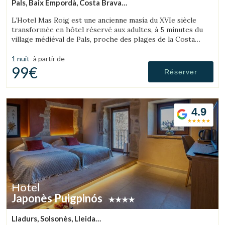
Pals, Baix Empordà, Costa Brava
(67.886075751466km de Alta Ribagorça)
L’Hotel Mas Roig est une ancienne masía du XVIe siècle
transformée en hôtel réservé aux adultes, à 5 minutes du
village médiéval de Pals, proche des plages de la Costa
Brava et des îles Medes.
1 nuit
à partir de
99€
Réserver
4.9
Hotel
Japonès Puigpinós
Lladurs, Solsonès, Lleida