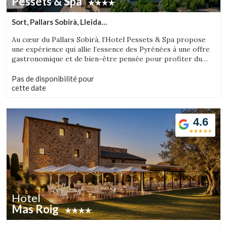
Pessets & Spa
Sort, Pallars Sobirà, Lleida
(51.817444817907km de Alta Ribagorça)
Au cœur du Pallars Sobirà, l’Hotel Pessets & Spa propose
une expérience qui allie l’essence des Pyrénées à une offre
gastronomique et de bien-être pensée pour profiter du
territoire en toute saison. Situé à Sort, entouré de
montagnes et de nature, il constitue une destination idéale
Pas de disponibilité pour
aussi bien pour les amateurs d’activités de plein air que
cette date
pour ceux qui recherchent détente, authenticité et plaisirs
de la table.
4.6
Hotel
Mas Roig