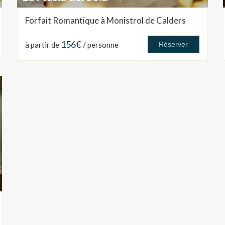
Forfait Romantique à Monistrol de Calders
156€
à partir de
/ personne
Réserver