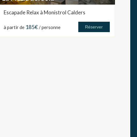
Escapade Relax à Monistrol Calders
185€
à partir de
/ personne
Réserver