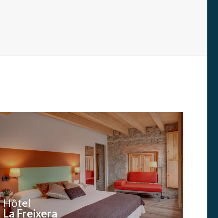
Hôtel
La Freixera