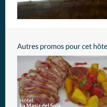
utilisat
préféren
meilleu
Market
Ces cook
personne
navigat
site Web
Autres promos pour cet hôte
Hôtel
La Masia del Solà