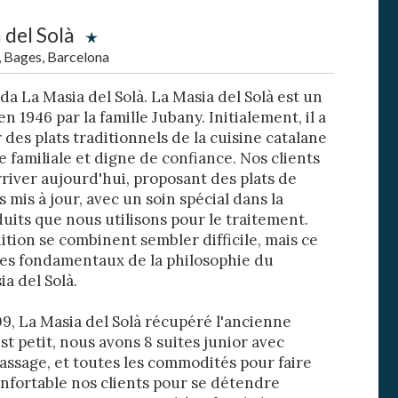
 del Solà
, Bages, Barcelona
a La Masia del Solà. La Masia del Solà est un
n 1946 par la famille Jubany. Initialement, il a
des plats traditionnels de la cuisine catalane
familiale et digne de confiance. Nos clients
river aujourd'hui, proposant des plats de
rs actif
s mis à jour, avec un soin spécial dans la
uits que nous utilisons pour le traitement.
llation.
ition se combinent sembler difficile, mais ce
te,
es fondamentaux de la philosophie du
qu'une
ia del Solà.
, La Masia del Solà récupéré l'ancienne
t petit, nous avons 8 suites junior avec
 Les
assage, et toutes les commodités pour faire
vité du
re des
onfortable nos clients pour se détendre