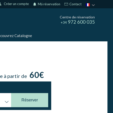
son
Créer un compte
notifications
Má réservation
Contact
Centre de réservation
972 600 035
+34
couvrez Catalogne
60€
e à partir de
Réserver