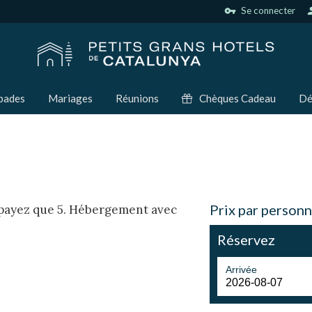
vpn_key
Se connecter
per
pades
Mariages
Réunions
Chèques Cadeau
Dé
Prix par personn
 payez que 5. Hébergement avec
Réservez
Arrivée