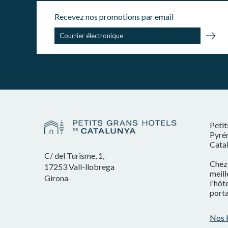
Recevez nos promotions par email
Petit
Pyrén
Cata
C/ del Turisme, 1,
Chez 
17253 Vall-llobrega
meill
Girona
l'hôt
porta
Nos 