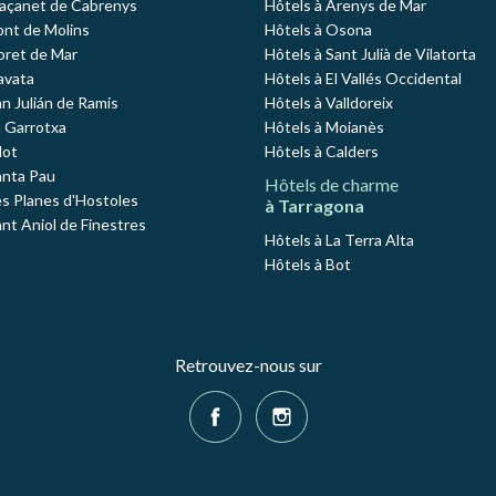
Maçanet de Cabrenys
Hôtels à Arenys de Mar
ont de Molins
Hôtels à Osona
loret de Mar
Hôtels à Sant Julià de Vilatorta
avata
Hôtels à El Vallés Occidental
an Julián de Ramis
Hôtels à Valldoreix
a Garrotxa
Hôtels à Moianès
lot
Hôtels à Calders
anta Pau
Hôtels de charme
es Planes d'Hostoles
à Tarragona
ant Aniol de Finestres
Hôtels à La Terra Alta
Hôtels à Bot
Retrouvez-nous sur