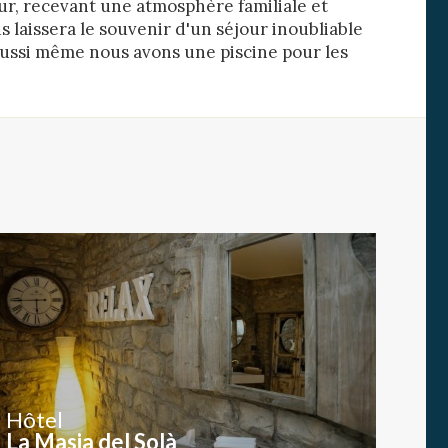
ur, recevant une atmosphère familiale et
e
s laissera le souvenir d'un séjour inoubliable
 Aussi même nous avons une piscine pour les
les choix
ur le
Hôtel
La Masia del Solà