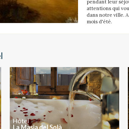
pendant leur séjo
eurs du service. . Ils nous permettent de sauvegarder les informations d
ce de l'utilisateur pour améliorer la qualité de nos services et offrir une
attentions qui vou
re expérience grâce aux produits recommandés.
dans notre ville.
mois d'été.
ing et Publicité
ies sont utilisés pour stocker des informations sur les préférences et 
ls de l'utilisateur grâce à l'observation continue de ses habitudes de
ion. Grâce à eux, nous pouvons connaître les habitudes de navigation s
 et afficher des publicités liées au profil de navigation de l'utilisateur.
l
Enregistrer les paramètres
Tout accepter
Hôtel
La Masia del Solà