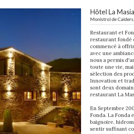
Hôtel La Masia
Monistrol de Calders
Restaurant et Fond
restaurant fondé e
ier les cookies
commencé à offrir 
avec une ambiance 
nous a permis d'ar
que et Fonctionnel
Toujou
toute une vie, mai
Web utilise ses propres cookies pour collecter des informations afin
sélection des prod
rer nos services. Si vous continuez à naviguer, vous acceptez leur insta
Innovation et trad
ateur a la possibilité de configurer son navigateur, pouvant, s'il le souhai
sont deux domain
 leur installation sur son disque dur, même s'il doit garder à l'esprit 
tion peut entraîner des difficultés de navigation sur le site.
restaurant La Mas
e et Personnalisation
En Septembre 2009
Fonda. La Fonda es
ettent le suivi et l'analyse du comportement des utilisateurs de ce site.
baignoire, hidrom
ions collectées via ce type de cookies sont utilisées pour mesurer l'acti
 l'élaboration des profils de navigation des utilisateurs afin d'introdui
sentir suffisant c
ations basées sur l'analyse des données d'utilisation effectuée par les