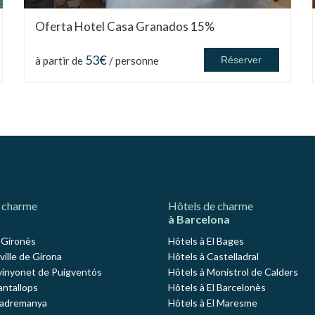
Oferta Hotel Casa Granados 15%
53€
à partir de
/ personne
Réserver
 charme
Hôtels de charme
à Barcelona
l Gironès
Hôtels à El Bages
 ville de Girona
Hôtels à Castelladral
vinyonet de Puigventós
Hôtels à Monistrol de Calders
antallops
Hôtels à El Barcelonès
Madremanya
Hôtels à El Maresme