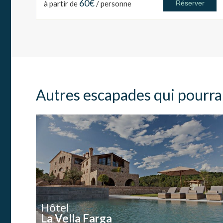
60€
à partir de
/ personne
Réserver
Autres escapades qui pourra
Hôtel
La Vella Farga