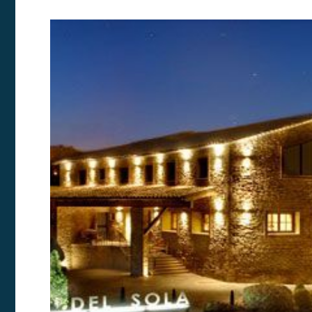
Modif
Techni
Ce site 
d'amélio
L'utilis
empêcher
telle ac
Analys
Ils perm
informat
Web pour
amélior