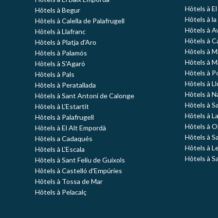
Hôtels à E
Hôtels à Begur
Hôtels à la
Hôtels à Calella de Palafrugell
Hôtels à A
Hôtels à Llafranc
Hôtels à C
Hôtels à Platja d'Aro
Hôtels à 
Hôtels à Palamós
Hôtels à 
Hôtels à S'Agaró
Hôtels à P
Hôtels à Pals
Hôtels à L
Hôtels à Peratallada
Hôtels à N
Hôtels à Sant Antoni de Calonge
Hôtels à S
Hôtels à L'Estartit
Hôtels à L
Hôtels à Palafrugell
Hôtels à O
Hôtels à El Alt Empordà
Hôtels à S
Hôtels a Cadaqués
Hôtels à L
Hôtels à L'Escala
Hôtels à S
Hôtels à Sant Feliu de Guíxols
Hôtels à Castelló d'Empúries
Hôtels à Tossa de Mar
Hôtels à Pelacalç