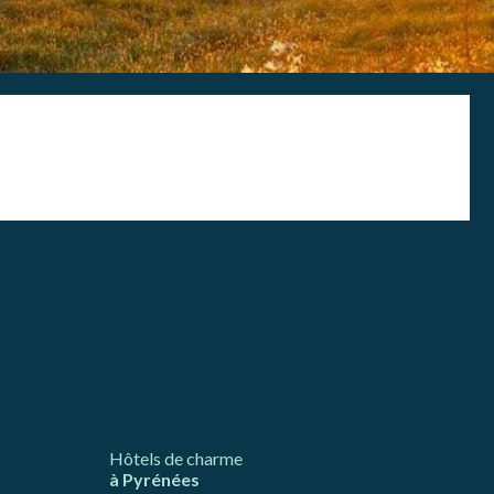
llation.
te,
qu'une
 Les
vité du
re des
e
les choix
ur le
Hôtels de charme
à Pyrénées