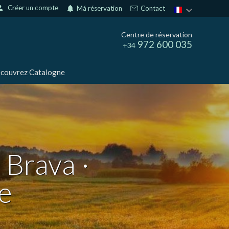
son
Créer un compte
notifications
Má réservation
Contact
Centre de réservation
972 600 035
+34
couvrez Catalogne
 Brava ·
e
rs actif