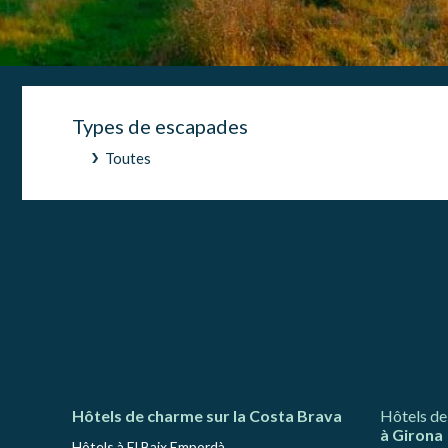
d'amélio
L'utilis
empêcher
telle ac
Analys
Types de escapades
Ils perm
Toutes
informat
Web pour
amélior
utilisat
préféren
meilleu
Market
Ces cook
personne
navigat
site Web
Hôtels de charme sur la Costa Brava
Hôtels de
à Girona
Hôtels à El Baix Empordà