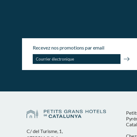
Recevez nos promotions par email
Petit
Pyrén
Cata
C/ del Turisme, 1,
Chez 