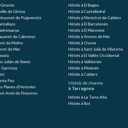
l Gironès
Hôtels à El Bages
 ville de Girona
Hôtels à Castelladral
vinyonet de Puigventós
Hôtels à Monistrol de Calders
antallops
Hôtels à El Barcelonès
Madremanya
Hôtels à El Maresme
Maçanet de Cabrenys
Hôtels à Arenys de Mar
ont de Molins
Hôtels à Osona
loret de Mar
Hôtels à Sant Julià de Vilatorta
avata
Hôtels à El Vallés Occidental
an Julián de Ramis
Hôtels à Valldoreix
a Garrotxa
Hôtels à Moianès
lot
Hôtels à Calders
anta Pau
Hôtels de charme
es Planes d'Hostoles
à Tarragona
ant Aniol de Finestres
Hôtels à La Terra Alta
Hôtels à Bot