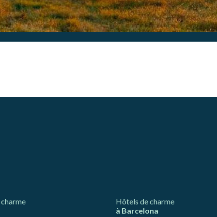
rer nos services. Si vous continuez à naviguer, vous acceptez leur insta
ateur a la possibilité de configurer son navigateur, pouvant, s'il le souhai
 leur installation sur son disque dur, même s'il doit garder à l'esprit 
tion peut entraîner des difficultés de navigation sur le site.
e et Personnalisation
ettent le suivi et l'analyse du comportement des utilisateurs de ce site.
ions collectées via ce type de cookies sont utilisées pour mesurer l'acti
 l'élaboration des profils de navigation des utilisateurs afin d'introdui
ations basées sur l'analyse des données d'utilisation effectuée par les
eurs du service. . Ils nous permettent de sauvegarder les informations d
ce de l'utilisateur pour améliorer la qualité de nos services et offrir une
re expérience grâce aux produits recommandés.
ing et Publicité
ies sont utilisés pour stocker des informations sur les préférences et 
ls de l'utilisateur grâce à l'observation continue de ses habitudes de
ion. Grâce à eux, nous pouvons connaître les habitudes de navigation s
 et afficher des publicités liées au profil de navigation de l'utilisateur.
 charme
Hôtels de charme
Enregistrer les paramètres
Tout accepter
à Barcelona