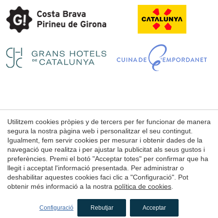
Guardar configuració
Acceptar totes
Utilitzem cookies pròpies y de tercers per fer funcionar de manera
Avís Legal
segura la nostra pàgina web i personalitzar el seu contingut.
Condicions d'ús de la web
Igualment, fem servir cookies per mesurar i obtenir dades de la
navegació que realitza i per ajustar la publicitat als seus gustos i
Política de Cookies
preferències. Premi el botó "Acceptar totes" per confirmar que ha
llegit i acceptat l'informació presentada. Per administrar o
deshabilitar aquestes cookies faci clic a "Configuració". Pot
© 1998 - 2026
obtenir més informació a la nostra
política de cookies
.
Petits Grans Hotels de Catalunya
by
iEstrategic
Configuració
Rebutjar
Acceptar