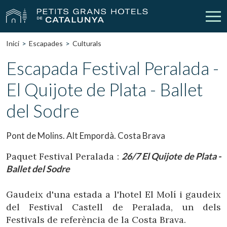
Inici
Escapades
Culturals
Els Nostres Hotels
Escapades
Escapada Festival Peralada -
El Quijote de Plata - Ballet
Casaments
Empreses
del Sodre
Xecs Regal
Descobreix Catalunya
Contacte
La meva reserva
Pont de Molins. Alt Empordà. Costa Brava
Paquet Festival Peralada :
26/7 El Quijote de Plata -
Ballet del Sodre
vpn_key
person
Inicia sessió
Crear compte
Gaudeix d'una estada a l'hotel El Molí i gaudeix
del Festival Castell de Peralada, un dels
Festivals de referència de la Costa Brava.