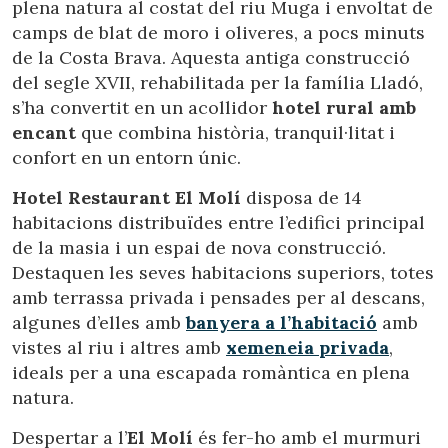
instal·lades al disc dur, encara que haurà de tenir en
plena natura al costat del riu Muga i envoltat de
compte que aquesta acció podrà ocasionar dificultats de
camps de blat de moro i oliveres, a pocs minuts
navegació de la pàgina web.
de la Costa Brava. Aquesta antiga construcció
del segle XVII, rehabilitada per la família Lladó,
Analítiques i personalització
s’ha convertit en un acollidor
hotel rural amb
Permeten fer el seguiment i l'anàlisi del comportament
encant
que combina història, tranquil·litat i
dels usuaris d'aquest lloc web. La informació recollida
mitjançant aquest tipus de cookies s'utilitza en el
confort en un entorn únic.
mesurament de l'activitat del web per a l'elaboració de
perfils de navegació dels usuaris per introduir millores en
Hotel Restaurant El Molí
disposa de 14
funció de l'anàlisi de les dades d'ús que fan els usuaris del
servei. Permeten desar la informació de preferència de
habitacions distribuïdes entre l’edifici principal
l'usuari per millorar la qualitat dels nostres serveis i oferir
de la masia i un espai de nova construcció.
una millor experiència a través de productes recomanats.
Destaquen les seves habitacions superiors, totes
amb terrassa privada i pensades per al descans,
Marketing i publicitat
algunes d’elles amb
banyera a l’habitació
amb
Aquestes cookies són utilitzades per emmagatzemar
vistes al riu i altres amb
xemeneia privada
,
informació sobre les preferències i les eleccions personals
de l'usuari a través de l'observació continuada dels seus
ideals per a una escapada romàntica en plena
hàbits de navegació. Gràcies a elles, podem conèixer els
natura.
hàbits de navegació al lloc web i mostrar publicitat
relacionada amb el perfil de navegació de l'usuari.
Despertar a l’
El Molí
és fer-ho amb el murmuri