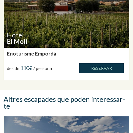
Hotel
El Molí
Enoturisme Empordà
110€
des de
/ persona
RESERVAR
Altres escapades que poden interessar-
te