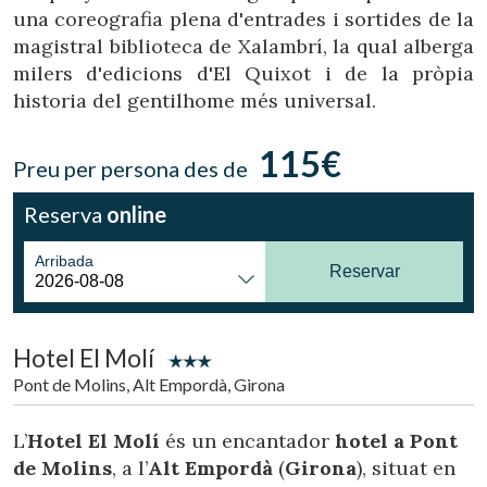
una coreografia plena d'entrades i sortides de la
magistral biblioteca de Xalambrí, la qual alberga
milers d'edicions d'El Quixot i de la pròpia
historia del gentilhome més universal.
115€
Preu per persona des de
Reserva
online
Arribada
Reservar
Modificar cookies
Hotel El Molí
Tècniques i funcionals
Sempre activades
Pont de Molins, Alt Empordà, Girona
Aquest lloc web utilitza cookies pròpies per recopilar
informació amb la finalitat de millorar els nostres serveis.
Si continua navegant, suposa l'acceptació de la instal·lació
L’
Hotel El Molí
és un encantador
hotel a Pont
de les mateixes. L'usuari té la possibilitat de configurar el
de Molins
, a l’
Alt Empordà
(
Girona
), situat en
navegador podent, si així ho desitja, impedir que siguin