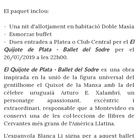
Ubicació/nom de l'hotel
El paquet inclou:
- Una nit d'allotjament en habitació Doble Masía
CA
ES
EN
FR
- Esmorzar buffet
- Dues entrades a Platea o Club Central per el
El
Quijote de Plata - Ballet del Sodre
per el
26/07/2019 a les 22h00.
El Quijote de Plata - Ballet del Sodre
es una obra
inspirada en la unió de la figura universal del
gentilhome el Quixot de la Manxa amb la del
cèlebre uruguaià Arturo E. Xalambrí, un
personatge apassionant, excèntric i
extraordinari, responsable que a Montevideo es
conservi una de les col·leccions de llibres de
Cervantes més grans de l'Amèrica Llatina.
L'espanyola Blanca Li signa per a aquest ballet