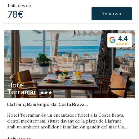
1 nit
des de
78€
Reservar
4.4
Hotel
Terramar
Llafranc, Baix Empordà, Costa Brava
(8.0335338089214km de Palafrugell)
Hotel Terramar és un encantador hotel a la Costa Brava,
d’estil mediterrani, situat davant de la platja de Llafranc,
amb un ambient acollidor i familiar, on gaudir del mar i la
tranquil·litat.
1 nit
des de