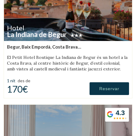
Hotel
La Indiana de Begur
Begur, Baix Empordà, Costa Brava
(10.197568485717km de Palafrugell)
El Petit Hotel Boutique La Indiana de Begur és un hotel a la
Costa Brava, al centre històric de Begur, d’estil colonial,
amb vistes al castell medieval i fantàstic jacuzzi exterior.
1 nit
des de
170€
Reservar
4.3