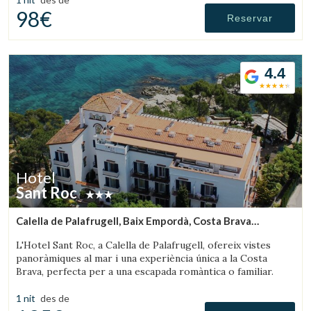
98€
Reservar
4.4
Hotel
Sant Roc
Calella de Palafrugell, Baix Empordà, Costa Brava
(7.3150385202976km de Palafrugell)
L'Hotel Sant Roc, a Calella de Palafrugell, ofereix vistes
panoràmiques al mar i una experiència única a la Costa
Brava, perfecta per a una escapada romàntica o familiar.
1 nit
des de