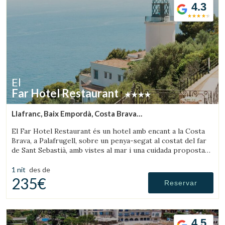
4.3
El
Far Hotel Restaurant
Llafranc, Baix Empordà, Costa Brava
(8.6868166610893km de Palafrugell)
El Far Hotel Restaurant és un hotel amb encant a la Costa
Brava, a Palafrugell, sobre un penya-segat al costat del far
de Sant Sebastià, amb vistes al mar i una cuidada proposta
gastronòmica.
1 nit
des de
235€
Reservar
4.5