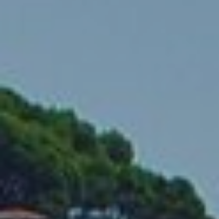
Ubicació/nom de l'hotel
CA
ES
EN
FR