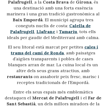
Palafrugell
, a la
Costa Brava
de
Girona
, és
una destinació amb una forta essència
marinera i una gran tradició gastronòmica al
Baix Empordà
. El municipi agrupa tres
coneguts nuclis de costa:
Calella de
Palafrugell
,
Llafranc
i
Tamariu
, tots ells
ideals per gaudir del Mediterrani amb calma.
El seu litoral està marcat per petites
cales i
trams del camí de Ronda
, amb paisatges
d’aigües transparents i pobles de cases
blanques arran de mar. La cuina local és un
altre dels seus grans atractius, amb
restaurants
on assaborir peix fresc, marisc i
receptes tradicionals de l’Empordà.
Entre els seus espais més emblemàtics
destaquen el
Mercat de Palafrugell
i el
Far de
Sant Sebastià
, un dels millors miradors de la