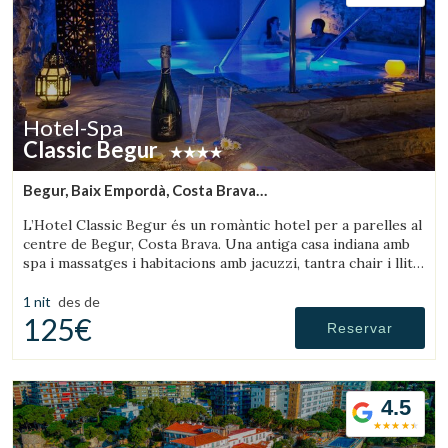
Hotel-Spa
Classic Begur
Begur, Baix Empordà, Costa Brava
(10.289415170609km de Palafrugell)
L’Hotel Classic Begur és un romàntic hotel per a parelles al
centre de Begur, Costa Brava. Una antiga casa indiana amb
spa i massatges i habitacions amb jacuzzi, tantra chair i llit
amb moviments.
1 nit
des de
125€
Reservar
4.5