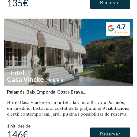
135€
Reservar
4.7
Hotel
Casa Vincke
Palamós, Baix Empordà, Costa Brava
(7.1100294111325km de Palafrugell)
Hotel Casa Vincke és un hotel a la Costa Brava, a Palamós,
en un edifici històric al costat de la platja, amb 9 habitacions
d’estil contemporani, jardí, piscina i possibilitat de reservar
l’hotel complet.
1 nit
des de
146€
Reservar