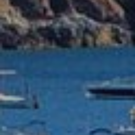
Tècniques i funcionals
Sempre activades
Aquest lloc web utilitza cookies pròpies per recopilar
informació amb la finalitat de millorar els nostres serveis.
Si continua navegant, suposa l'acceptació de la instal·lació
de les mateixes. L'usuari té la possibilitat de configurar el
navegador podent, si així ho desitja, impedir que siguin
instal·lades al disc dur, encara que haurà de tenir en
compte que aquesta acció podrà ocasionar dificultats de
navegació de la pàgina web.
Analítiques i personalització
Permeten fer el seguiment i l'anàlisi del comportament
dels usuaris d'aquest lloc web. La informació recollida
mitjançant aquest tipus de cookies s'utilitza en el
mesurament de l'activitat del web per a l'elaboració de
perfils de navegació dels usuaris per introduir millores en
funció de l'anàlisi de les dades d'ús que fan els usuaris del
servei. Permeten desar la informació de preferència de
l'usuari per millorar la qualitat dels nostres serveis i oferir
una millor experiència a través de productes recomanats.
Marketing i publicitat
Aquestes cookies són utilitzades per emmagatzemar