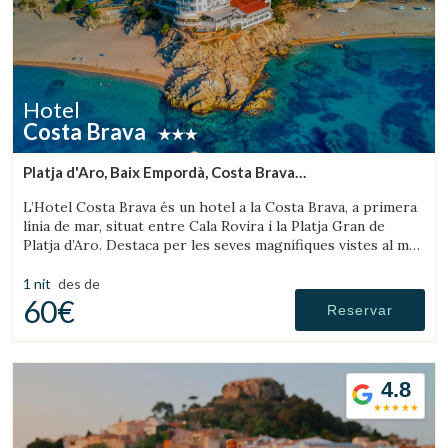
Hotel
Costa Brava
Platja d'Aro, Baix Empordà, Costa Brava
(10.118376759276km de Palafrugell)
L’Hotel Costa Brava és un hotel a la Costa Brava, a primera
línia de mar, situat entre Cala Rovira i la Platja Gran de
Platja d’Aro. Destaca per les seves magnífiques vistes al mar
i la seva excel·lent gastronomia.
1 nit
des de
60€
Reservar
4.8