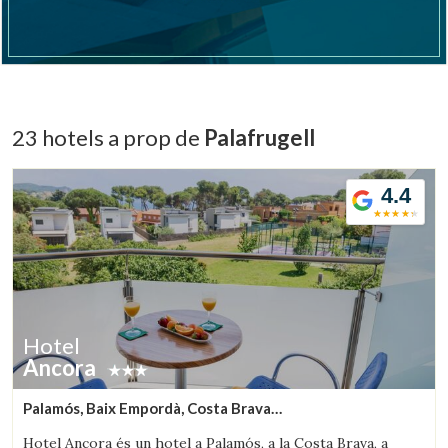
Verificar localitzador
23 hotels a prop de
Palafrugell
4.4
Hotel
Ancora
Palamós, Baix Empordà, Costa Brava
(6.8195338338372km de Palafrugell)
Hotel Ancora és un hotel a Palamós, a la Costa Brava, a