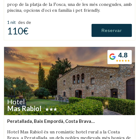
prop de la platja de la Fosca, una de les més conegudes, amb
piscina, opcions d’oci en família i pet friendly.
1 nit
des de
110€
Reservar
4.8
Hotel
Mas Rabiol
Peratallada, Baix Empordà, Costa Brava
(5.9026136750707km de Palafrugell)
Hotel Mas Rabiol és un romàntic hotel rural a la Costa
Brava, a Peratallada, un dels pobles medievals més bonics de