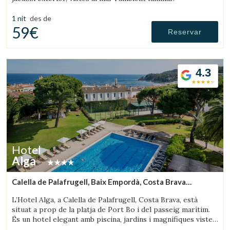
1 nit
des de
59€
Reservar
4.3
Hotel
Alga
Calella de Palafrugell, Baix Empordà, Costa Brava
(7.3437905497298km de Palafrugell)
L’Hotel Alga, a Calella de Palafrugell, Costa Brava, està
situat a prop de la platja de Port Bo i del passeig marítim.
És un hotel elegant amb piscina, jardins i magnífiques vistes
al mar.