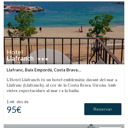
Hotel
Llafranch
Llafranc, Baix Empordà, Costa Brava
(8.1933828923897km de Palafrugell)
L’Hotel Llafranch és un hotel emblemàtic davant del mar a
Llafranc (Llafranch), al cor de la Costa Brava, Girona. Amb
vistes espectaculars al mar i a la badia.
1 nit
des de
95€
Reservar