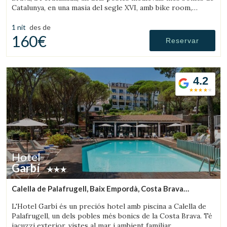
Catalunya, en una masia del segle XVI, amb bike room,
amplis jardins i piscina.
1 nit
des de
160€
Reservar
4.2
Hotel
Garbí
Calella de Palafrugell, Baix Empordà, Costa Brava
(7.0179882367488km de Palafrugell)
L'Hotel Garbí és un preciós hotel amb piscina a Calella de
Palafrugell, un dels pobles més bonics de la Costa Brava. Té
jacuzzi exterior, vistes al mar i ambient familiar.