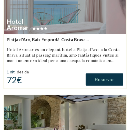
Hotel
Aromar
Platja d'Aro, Baix Empordà, Costa Brava
Guardar configuració
Acceptar totes
(11.203897840746km de Palafrugell)
Hotel Aromar és un elegant hotel a Platja d’Aro, a la Costa
Brava, situat al passeig marítim, amb fantàstiques vistes al
mar i un entorn ideal per a una escapada romàntica en
parella.
1 nit
des de
72€
Reservar