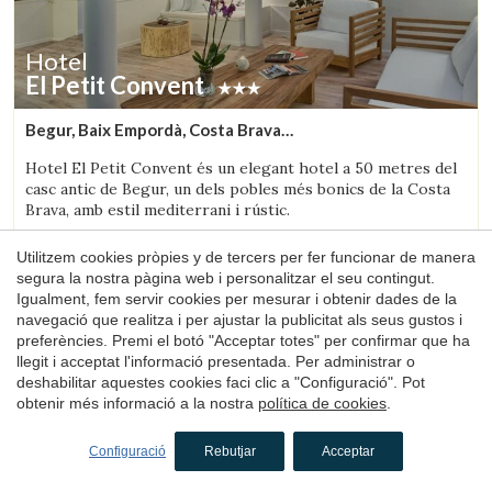
Hotel
El Petit Convent
Begur, Baix Empordà, Costa Brava
(10.234346718286km de Palafrugell)
Hotel El Petit Convent és un elegant hotel a 50 metres del
casc antic de Begur, un dels pobles més bonics de la Costa
Brava, amb estil mediterrani i rústic.
1 nit
des de
Utilitzem cookies pròpies y de tercers per fer funcionar de manera
132€
segura la nostra pàgina web i personalitzar el seu contingut.
Reservar
Igualment, fem servir cookies per mesurar i obtenir dades de la
navegació que realitza i per ajustar la publicitat als seus gustos i
preferències. Premi el botó "Acceptar totes" per confirmar que ha
llegit i acceptat l'informació presentada. Per administrar o
4.2
deshabilitar aquestes cookies faci clic a "Configuració". Pot
obtenir més informació a la nostra
política de cookies
.
Configuració
Rebutjar
Acceptar