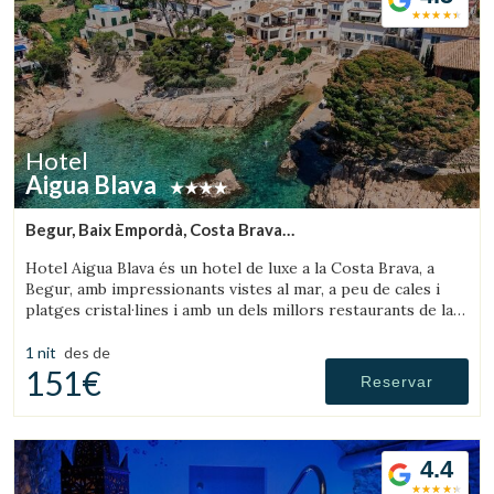
Hotel
Aigua Blava
Begur, Baix Empordà, Costa Brava
(10.152797309567km de Palafrugell)
Hotel Aigua Blava és un hotel de luxe a la Costa Brava, a
Begur, amb impressionants vistes al mar, a peu de cales i
platges cristal·lines i amb un dels millors restaurants de la
Costa Brava.
1 nit
des de
151€
Reservar
4.4