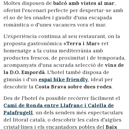
Moltes disposen de
balcó amb vistes al mar
,
oferint l'escenari perfecte per despertar-se amb
el so de les onades i gaudir d'una escapada
romàntica o d'unes vacances vora el mar.
L'experiència continua al seu restaurant, on la
proposta gastronòmica
«Terra i Mar»
ret
homenatge a la cuina mediterrània amb
productes frescos, de proximitat i de temporada,
acompanyats d'una acurada selecció de
vins de
la D.O. Empordà
. L'hotel també disposa de
gimnàs i d'un
espai bike friendly
, ideal per
descobrir la
Costa Brava sobre dues rodes
.
Des de l'hotel és possible recórrer fàcilment el
Modificar cookies
Camí de Ronda entre Llafranc i Calella de
Palafrugell
, un dels senders més espectaculars
Tècniques i funcionals
Sempre activades
del litoral català, o descobrir les cales d'aigües
Aquest lloc web utilitza cookies pròpies per recopilar
cristal·lines i els encantadors pobles del
Baix