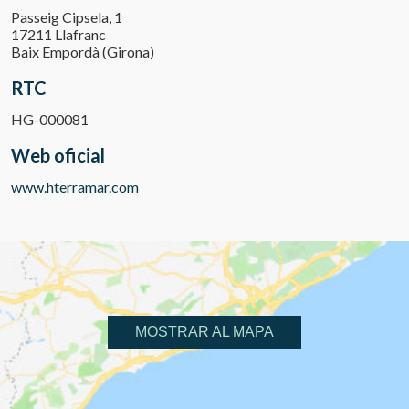
Passeig Cipsela, 1
17211 Llafranc
Baix Empordà (Girona)
RTC
HG-000081
Web oficial
www.hterramar.com
MOSTRAR AL MAPA