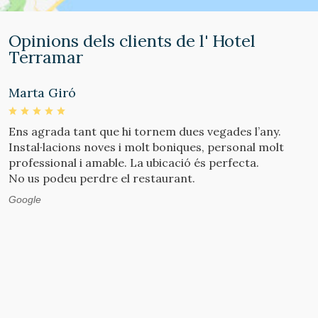
Opinions dels clients de l' Hotel
Terramar
Marta Giró
W
Ens agrada tant que hi tornem dues vegades l’any.
E
Instal·lacions noves i molt boniques, personal molt
e
professional i amable. La ubicació és perfecta.
h
No us podeu perdre el restaurant.
v
M
Google
r
t
G