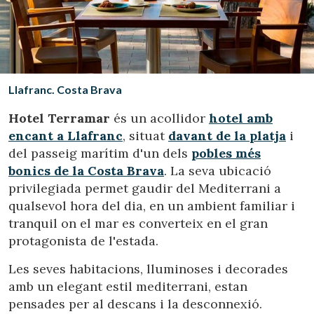
Ubicació/nom de l'hotel
CA
ES
EN
FR
Llafranc. Costa Brava
Hotel Terramar
és un acollidor
hotel amb
encant a Llafranc
, situat
davant de la platja
i
del passeig marítim d'un dels
pobles més
bonics de la Costa Brava
. La seva ubicació
privilegiada permet gaudir del Mediterrani a
qualsevol hora del dia, en un ambient familiar i
tranquil on el mar es converteix en el gran
protagonista de l'estada.
Les seves habitacions, lluminoses i decorades
amb un elegant estil mediterrani, estan
pensades per al descans i la desconnexió.