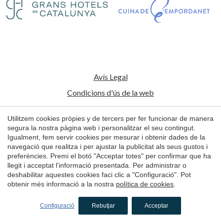
Guardar configuració
Acceptar totes
Avís Legal
Condicions d'ús de la web
Política de Cookies
Utilitzem cookies pròpies y de tercers per fer funcionar de manera
segura la nostra pàgina web i personalitzar el seu contingut.
© 1998 - 2026
Igualment, fem servir cookies per mesurar i obtenir dades de la
Petits Grans Hotels de Catalunya
navegació que realitza i per ajustar la publicitat als seus gustos i
preferències. Premi el botó "Acceptar totes" per confirmar que ha
by
iEstrategic
llegit i acceptat l'informació presentada. Per administrar o
deshabilitar aquestes cookies faci clic a "Configuració". Pot
obtenir més informació a la nostra
política de cookies
.
RESERVAR
Configuració
Rebutjar
Acceptar