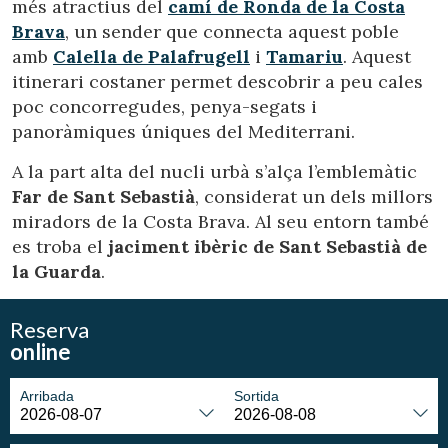
més atractius del
camí de Ronda de la Costa
hàbits de navegació al lloc web i mostrar publicitat
Brava
, un sender que connecta aquest poble
relacionada amb el perfil de navegació de l'usuari.
amb
Calella de Palafrugell
i
Tamariu
. Aquest
itinerari costaner permet descobrir a peu cales
poc concorregudes, penya-segats i
panoràmiques úniques del Mediterrani.
A la part alta del nucli urbà s’alça l’emblemàtic
Far de Sant Sebastià
, considerat un dels millors
miradors de la Costa Brava. Al seu entorn també
es troba el
jaciment ibèric de Sant Sebastià de
la Guarda
.
Reserva
online
Arribada
Sortida