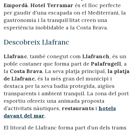
informació amb la finalitat de millorar els nostres serveis.
Empordà
.
Hotel Terramar
és el lloc perfecte
Si continua navegant, suposa l'acceptació de la instal·lació
de les mateixes. L'usuari té la possibilitat de configurar el
per gaudir d'una escapada on el Mediterrani, la
navegador podent, si així ho desitja, impedir que siguin
gastronomia i la tranquil·litat creen una
instal·lades al disc dur, encara que haurà de tenir en
compte que aquesta acció podrà ocasionar dificultats de
experiència inoblidable a la Costa Brava.
navegació de la pàgina web.
Descobreix Llafranc
Analítiques i personalització
Permeten fer el seguiment i l'anàlisi del comportament
Llafranc
, també conegut com
Llafranch
, és un
dels usuaris d'aquest lloc web. La informació recollida
poble costaner que forma part de
Palafrugell
, a
mitjançant aquest tipus de cookies s'utilitza en el
mesurament de l'activitat del web per a l'elaboració de
la
Costa Brava
. La seva platja principal,
la platja
perfils de navegació dels usuaris per introduir millores en
de Llafranc
, és la més gran del municipi i
funció de l'anàlisi de les dades d'ús que fan els usuaris del
servei. Permeten desar la informació de preferència de
destaca per la seva badia protegida, aigües
l'usuari per millorar la qualitat dels nostres serveis i oferir
transparents i ambient tranquil. La zona del port
una millor experiència a través de productes recomanats.
esportiu ofereix una animada proposta
d’activitats nàutiques,
restaurants
i
hotels
Marketing i publicitat
davant del mar
.
Aquestes cookies són utilitzades per emmagatzemar
informació sobre les preferències i les eleccions personals
El litoral de Llafranc forma part d’un dels trams
de l'usuari a través de l'observació continuada dels seus
hàbits de navegació. Gràcies a elles, podem conèixer els