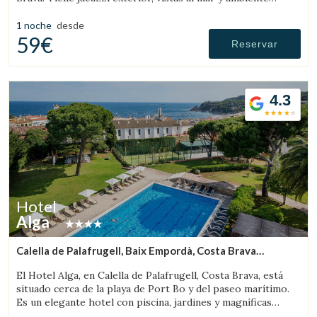
familiar.
1 noche
desde
59€
Reservar
4.3
Hotel
Alga
Calella de Palafrugell, Baix Empordà, Costa Brava
(7.3437905497298km de Palafrugell)
El Hotel Alga, en Calella de Palafrugell, Costa Brava, está
situado cerca de la playa de Port Bo y del paseo marítimo.
Es un elegante hotel con piscina, jardines y magníficas
vistas al mar.