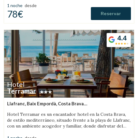
1 noche
desde
78€
Reservar
4.4
Hotel
Terramar
Llafranc, Baix Empordà, Costa Brava
(8.0335338089214km de Palafrugell)
Hotel Terramar es un encantador hotel en la Costa Brava,
de estilo mediterráneo, situado frente a la playa de Llafranc,
con un ambiente acogedor y familiar, donde disfrutar del
mar y la tranquilidad.
1 noche
desde