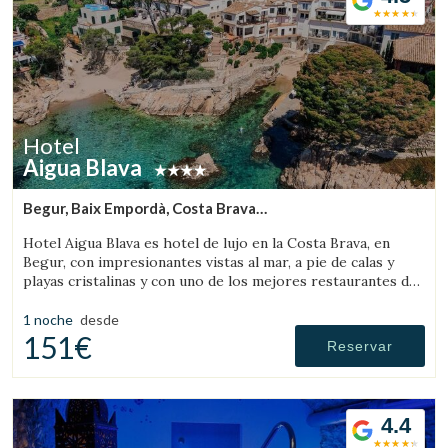
Hotel
Aigua Blava
Begur, Baix Empordà, Costa Brava
(10.152797309567km de Palafrugell)
Hotel Aigua Blava es hotel de lujo en la Costa Brava, en
Begur, con impresionantes vistas al mar, a pie de calas y
playas cristalinas y con uno de los mejores restaurantes de
la Costa Brava.
1 noche
desde
151€
Reservar
4.4