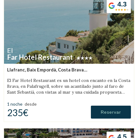
4.3
El
Far Hotel Restaurant
Llafranc, Baix Empordà, Costa Brava
(8.6868166610893km de Palafrugell)
El Far Hotel Restaurant es un hotel con encanto en la Costa
Brava, en Palafrugell, sobre un acantilado junto al faro de
Sant Sebastià, con vistas al mar y una cuidada propuesta
gastronómica.
1 noche
desde
235€
Reservar
4.5