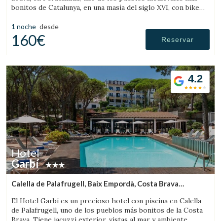
bonitos de Catalunya, en una masía del siglo XVI, con bike
room, amplios jardines y piscina.
1 noche
desde
160€
Reservar
4.2
Hotel
Garbí
Calella de Palafrugell, Baix Empordà, Costa Brava
(7.0179882367488km de Palafrugell)
El Hotel Garbí es un precioso hotel con piscina en Calella
de Palafrugell, uno de los pueblos más bonitos de la Costa
Brava. Tiene jacuzzi exterior, vistas al mar y ambiente