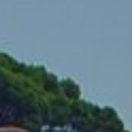
Ubicación/nombre del hotel
CA
ES
EN
FR