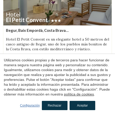
Hotel
El Petit Convent
Begur, Baix Empordà, Costa Brava
(10.234346718286km de Palafrugell)
Hotel El Petit Convent es un elegante hotel a 50 metros del
casco antiguo de Begur, uno de los pueblos más bonitos de
la Costa Brava, con estilo mediterráneo y rústico.
1 noche
desde
Utilizamos cookies propias y de terceros para hacer funcionar de
132€
manera segura nuestra página web y personalizar su contenido.
Reservar
Igualmente, utilizamos cookies para medir y obtener datos de la
navegación que realiza y para ajustar la publicidad a sus gustos y
preferencias. Pulse el botón "Aceptar todas" para confirmar que
ha leído y aceptado la información presentada. Para administrar
4.2
o deshabilitar estas cookies haga click en "Configuración". Puede
obtener más información en nuestra
política de cookies
.
Configuración
Rechazar
Aceptar