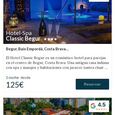
Hotel-Spa
Classic Begur
Begur, Baix Empordà, Costa Brava
(10.289415170609km de Palafrugell)
El Hotel Classic Begur es un romántico hotel para parejas
en el centro de Begur, Costa Brava. Una antigua casa indiana
con spa y masajes y habitaciones con jacuzzi, tantra chair y
cama con movimientos.
1 noche
desde
125€
Reservar
4.5