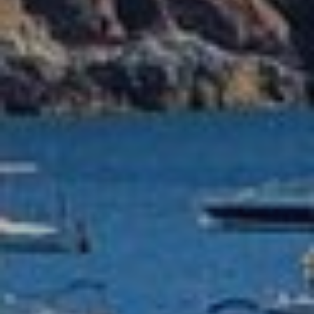
Técnicas y funcionales
Siempre activas
Este sitio web utiliza Cookies propias para recopilar
información con la finalidad de mejorar nuestros servicios.
Si continua navegando, supone la aceptación de la
instalación de las mismas. El usuario tiene la posibilidad
de configurar su navegador pudiendo, si así lo desea,
impedir que sean instaladas en su disco duro, aunque
deberá tener en cuenta que dicha acción podrá ocasionar
dificultades de navegación de la página web.
Analíticas y personalización
Permiten realizar el seguimiento y análisis del
comportamiento de los usuarios de este sitio web. La
información recogida mediante este tipo de cookies se
utiliza en la medición de la actividad de la web para la
elaboración de perfiles de navegación de los usuarios con
el fin de introducir mejoras en función del análisis de los
datos de uso que hacen los usuarios del servicio. Permiten
guardar la información de preferencia del usuario para
mejorar la calidad de nuestros servicios y para ofrecer una
mejor experiencia a través de productos recomendados.
Marketing y publicidad