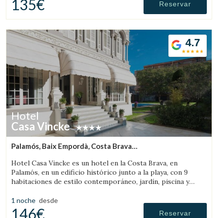
135€
Reservar
4.7
Hotel
Casa Vincke
Palamós, Baix Empordà, Costa Brava
(7.1100294111325km de Palafrugell)
Hotel Casa Vincke es un hotel en la Costa Brava, en
Palamós, en un edificio histórico junto a la playa, con 9
habitaciones de estilo contemporáneo, jardín, piscina y
posibilidad de reservar el hotel completo.
1 noche
desde
146€
Reservar