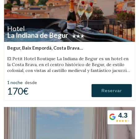
Hotel
La Indiana de Begur
Begur, Baix Empordà, Costa Brava
(10.197568485717km de Palafrugell)
El Petit Hotel Boutique La Indiana de Begur es un hotel en
la Costa Brava, en el centro histórico de Begur, de estilo
colonial, con vistas al castillo medieval y fantástico jacuzzi
exterior.
1 noche
desde
170€
Reservar
4.3