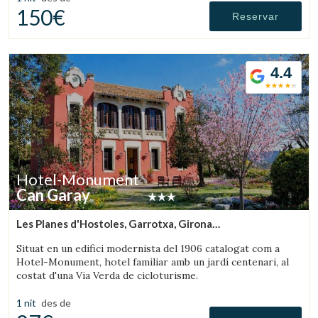
150€
Reservar
4.4
Hotel-Monument
Can Garay
Les Planes d'Hostoles, Garrotxa, Girona
(14.110829290741km de Olot)
Situat en un edifici modernista del 1906 catalogat com a
Hotel-Monument, hotel familiar amb un jardí centenari, al
costat d'una Via Verda de cicloturisme.
1 nit
des de