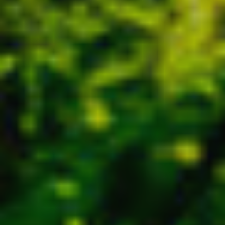
Ubicació/nom de l'hotel
CA
ES
EN
FR