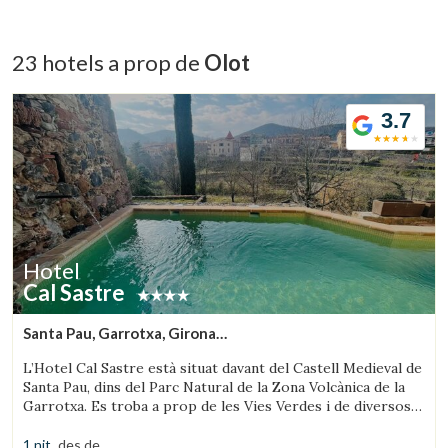
Verificar localitzador
23 hotels a prop de
Olot
3.7
Hotel
Cal Sastre
Santa Pau, Garrotxa, Girona
(7.0852552675284km de Olot)
L’Hotel Cal Sastre està situat davant del Castell Medieval de
Santa Pau, dins del Parc Natural de la Zona Volcànica de la
Garrotxa. Es troba a prop de les Vies Verdes i de diversos
gorgs.
1 nit
des de