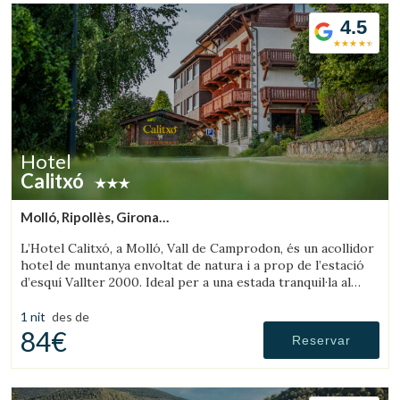
4.5
Hotel
Calitxó
Molló, Ripollès, Girona
(20.246818171518km de Olot)
L’Hotel Calitxó, a Molló, Vall de Camprodon, és un acollidor
hotel de muntanya envoltat de natura i a prop de l’estació
d’esquí Vallter 2000. Ideal per a una estada tranquil·la al
Pirineu de Girona.
1 nit
des de
84€
Reservar