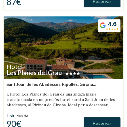
87€
Reservar
4.6
Hotel
Les Planes del Grau
Sant Joan de les Abadesses, Ripollès, Girona
(16.410271700189km de Olot)
L’Hotel Les Planes del Grau és una antiga masia
transformada en un preciós hotel rural a Sant Joan de les
Abadesses, al Pirineu de Girona. Ideal per a descansar,
passejar i fer excursions a cavall.
1 nit
des de
90€
Reservar