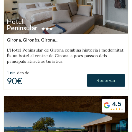
Hotel
Peninsular
Girona, Gironès, Girona
(34.453993624601km de Olot)
L’Hotel Peninsular de Girona combina història i modernitat.
És un hotel al centre de Girona, a pocs passos dels
principals atractius turístics.
1 nit
des de
90€
Reservar
4.5