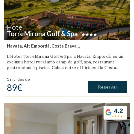
Hotel
TorreMirona Golf & Spa
Navata, Alt Empordà, Costa Brava
(30.742531983726km de Olot)
L’Hotel TorreMirona Golf & Spa, a Navata, Empordà, és un
exclusiu hotel rural amb camp de golf, spa, restaurant
gastronòmic i piscina. Calma entre el Pirineu i la Costa
Brava.
1 nit
des de
89€
Reservar
4.2