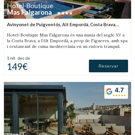
Hotel-Boutique
Mas Falgarona
Avinyonet de Puigventós, Alt Empordà, Costa Brava
(34.888460850907km de Olot)
Hotel-Boutique Mas Falgarona és una masia del segle XV a
la Costa Brava, a l’Alt Empordà, a prop de Figueres, amb spa
Guardar configuració
Acceptar totes
i restaurant de cuina mediterrània en un entorn tranquil.
1 nit
des de
149€
Reservar
4.7