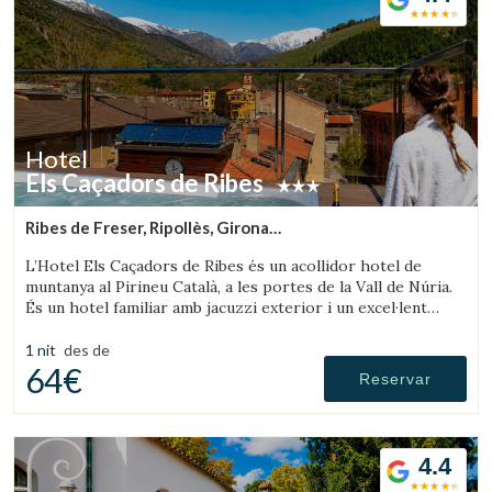
Hotel
Els Caçadors de Ribes
Ribes de Freser, Ripollès, Girona
(30.635488835029km de Olot)
L’Hotel Els Caçadors de Ribes és un acollidor hotel de
muntanya al Pirineu Català, a les portes de la Vall de Núria.
És un hotel familiar amb jacuzzi exterior i un excel·lent
restaurant.
1 nit
des de
64€
Reservar
4.4