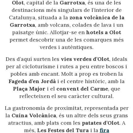
Olot
, capital de la
Garrotxa
, és una de les
destinacions més singulars de l’interior de
Catalunya, situada a la
zona volcànica de la
Garrotxa
, amb volcans, colades de lava i un
paisatge únic. Allotjar-se en
hotels a Olot
permet descobrir una de les comarques més
verdes i autèntiques.
Des d’aquí surten les
vies verdes d’Olot
, ideals
per al cicloturisme i rutes a peu entre boscos i
pobles amb encant. Molt a prop es troben la
Fageda d’en Jordà
i el centre històric, amb la
Plaça Major
i el
convent del Carme
, que
reflecteixen el seu caràcter cultural.
La gastronomia de proximitat, representada per
la
Cuina Volcànica
, és un altre dels seus grans
atractius, amb plats com les
patates d’Olot
. A
més,
Les Festes del Tura
i la
fira