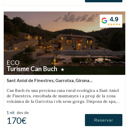
4.9
ECO
Turisme Can Buch
Sant Aniol de Finestres, Garrotxa, Girona
(18.971567370053km de Olot)
Can Buch és una preciosa casa rural ecològica a Sant Aniol
de Finestres, envoltada de muntanyes i a prop de la zona
volcànica de la Garrotxa i els seus gorgs. Disposa de spa,
piscina, granja amb animals i un ampli jardí.
1 nit
des de
170€
Reservar