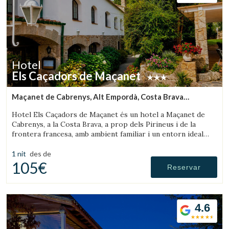
Hotel
Els Caçadors de Maçanet
Maçanet de Cabrenys, Alt Empordà, Costa Brava
(31.253801830174km de Olot)
Hotel Els Caçadors de Maçanet és un hotel a Maçanet de
Cabrenys, a la Costa Brava, a prop dels Pirineus i de la
frontera francesa, amb ambient familiar i un entorn ideal
per a senderisme i excursions.
1 nit
des de
105€
Reservar
4.6