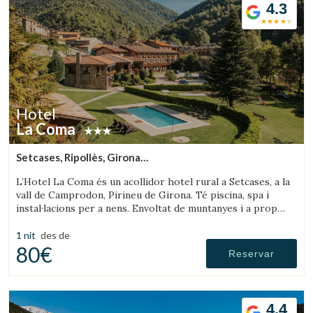
4.3
Hotel
La Coma
Setcases, Ripollès, Girona
(27.180845129174km de Olot)
L’Hotel La Coma és un acollidor hotel rural a Setcases, a la
vall de Camprodon, Pirineu de Girona. Té piscina, spa i
instal·lacions per a nens. Envoltat de muntanyes i a prop
d’una estació d’esquí.
1 nit
des de
80€
Reservar
4.4