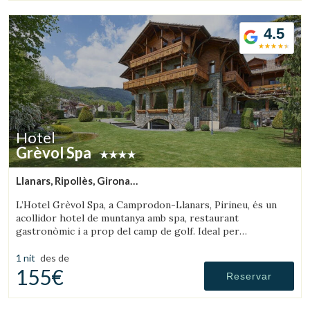
4.5
Hotel
Grèvol Spa
Llanars, Ripollès, Girona
(20.229016981754km de Olot)
L’Hotel Grèvol Spa, a Camprodon-Llanars, Pirineu, és un
acollidor hotel de muntanya amb spa, restaurant
gastronòmic i a prop del camp de golf. Ideal per
desconnectar en parella o en família.
1 nit
des de
155€
Reservar