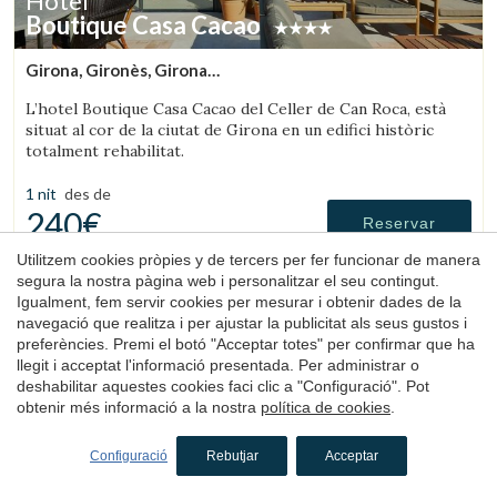
Hotel
Boutique Casa Cacao
Girona, Gironès, Girona
(34.54141757084km de Olot)
L’hotel Boutique Casa Cacao del Celler de Can Roca, està
situat al cor de la ciutat de Girona en un edifici històric
totalment rehabilitat.
1 nit
des de
240€
Reservar
Utilitzem cookies pròpies y de tercers per fer funcionar de manera
segura la nostra pàgina web i personalitzar el seu contingut.
Igualment, fem servir cookies per mesurar i obtenir dades de la
4.7
navegació que realitza i per ajustar la publicitat als seus gustos i
preferències. Premi el botó "Acceptar totes" per confirmar que ha
llegit i acceptat l'informació presentada. Per administrar o
deshabilitar aquestes cookies faci clic a "Configuració". Pot
obtenir més informació a la nostra
política de cookies
.
Configuració
Rebutjar
Acceptar
Hotel