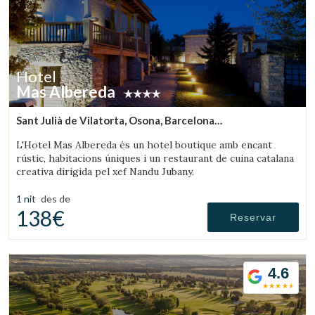
Hotel
Mas Albereda
Sant Julià de Vilatorta, Osona, Barcelona
(31.40613593641km de Olot)
L'Hotel Mas Albereda és un hotel boutique amb encant
rústic, habitacions úniques i un restaurant de cuina catalana
creativa dirigida pel xef Nandu Jubany.
1 nit
des de
138€
Reservar
4.6