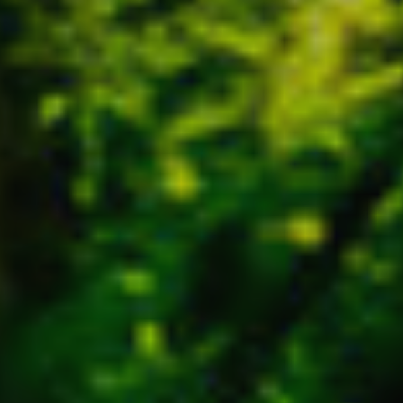
ier les cookies
que et Fonctionnel
Toujou
Web utilise ses propres cookies pour collecter des informations afin
rer nos services. Si vous continuez à naviguer, vous acceptez leur insta
ateur a la possibilité de configurer son navigateur, pouvant, s'il le souhai
 leur installation sur son disque dur, même s'il doit garder à l'esprit 
tion peut entraîner des difficultés de navigation sur le site.