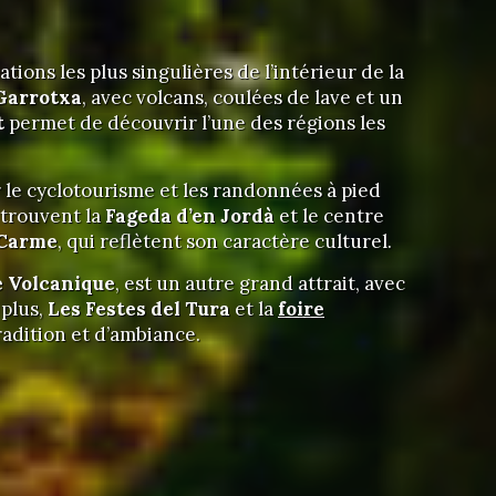
nations les plus singulières de l’intérieur de la
 Garrotxa
, avec volcans, coulées de lave et un
t
permet de découvrir l’une des régions les
r le cyclotourisme et les randonnées à pied
 trouvent la
Fageda d’en Jordà
et le centre
 Carme
, qui reflètent son caractère culturel.
e Volcanique
, est un autre grand attrait, avec
 plus,
Les Festes del Tura
et la
foire
radition et d’ambiance.