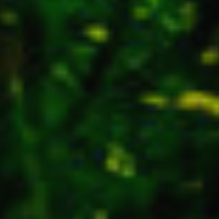
e et Personnalisation
ettent le suivi et l'analyse du comportement des utilisateurs de ce site.
ions collectées via ce type de cookies sont utilisées pour mesurer l'acti
 l'élaboration des profils de navigation des utilisateurs afin d'introdui
ations basées sur l'analyse des données d'utilisation effectuée par les
eurs du service. . Ils nous permettent de sauvegarder les informations d
ce de l'utilisateur pour améliorer la qualité de nos services et offrir une
re expérience grâce aux produits recommandés.
ing et Publicité
ies sont utilisés pour stocker des informations sur les préférences et 
ls de l'utilisateur grâce à l'observation continue de ses habitudes de
ion. Grâce à eux, nous pouvons connaître les habitudes de navigation s
 et afficher des publicités liées au profil de navigation de l'utilisateur.
Enregistrer les paramètres
Tout accepter