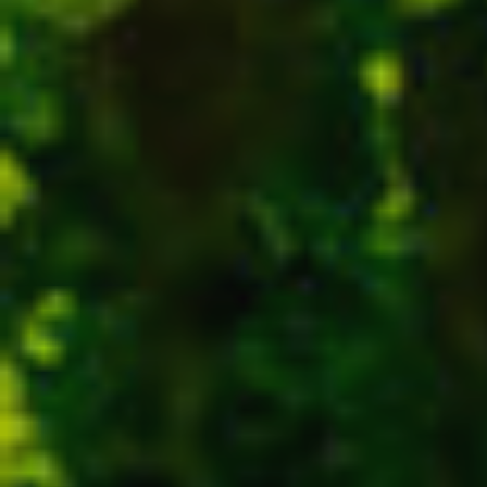
Modif
Techni
Ce site 
d'amélio
L'utilis
empêcher
telle ac