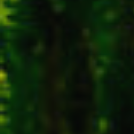
Analys
Ils perm
informat
Web pour
amélior
utilisat
préféren
meilleu
Market
Ces cook
personne
navigat
site Web