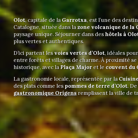
Olot
, capitale de la
Garrotxa
, est l’une des desti
Catalogne, située dans la
zone volcanique de la
paysage unique. Séjourner dans des
hôtels à Olo
plus vertes et authentiques.
D’ici partent les
voies vertes d’Olot
, idéales pou
entre forêts et villages de charme. À proximité se
historique, avec la
Plaça Major
et le
couvent du
La gastronomie locale, représentée par la
Cuisin
des plats comme les
pommes de terre d’Olot
. De
gastronomique Orígens
remplissent la ville de t