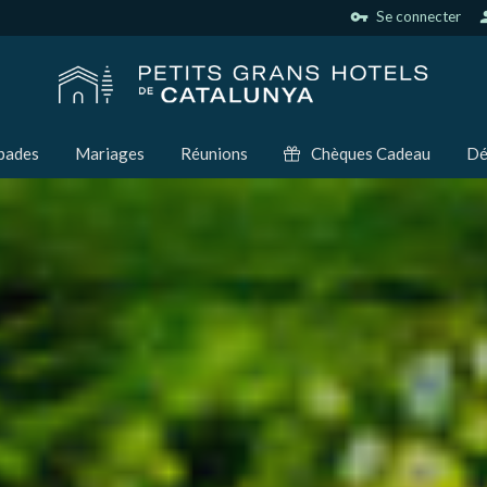
vpn_key
Se connecter
per
pades
Mariages
Réunions
Chèques Cadeau
Dé