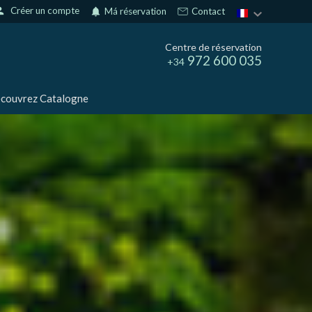
son
Créer un compte
notifications
Má réservation
Contact
Centre de réservation
972 600 035
+34
couvrez Catalogne