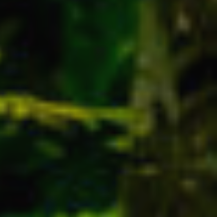
 Les
vité du
re des
e
les choix
ur le