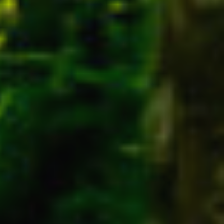
rs actif
llation.
te,
qu'une