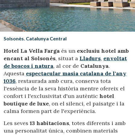
Ubicació/nom de l'hotel
CA
ES
EN
FR
Solsonès. Catalunya Central
Hotel La Vella Farga
és un
exclusiu hotel amb
encant al Solsonès
, situat a
Lladurs
,
envoltat
de boscos i natura
, al cor de
Catalunya
.
Aquesta
espectacular masia catalana de l'any
1036
, restaurada amb cura, conserva tota
l'essència de la seva història mentre ofereix el
confort i l'exclusivitat d'un autèntic
hotel
boutique de luxe
, on el silenci, el paisatge i la
calma formen part de l'experiència.
Les seves
13 habitacions
, totes diferents i amb
una personalitat única, combinen materials