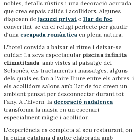
nobles, detalls rústics i una decoració acurada
que crea espais càlids i acollidors. Algunes
disposen de
jacuzzi privat
o
llar de foc
,
convertint-se en el refugi perfecte per gaudir
d'una
escapada romàntica
en plena natura.
L'hotel convida a baixar el ritme i deixar-se
cuidar. La seva espectacular
piscina infinita
climatitzada
, amb vistes al paisatge del
Solsonès, els tractaments i massatges, alguns
dels quals es fan a l'aire lliure entre els arbres, i
els acollidors salons amb llar de foc creen un
ambient pensat per desconnectar durant tot
l'any. A l'hivern, la
decoració nadalenca
transforma la masia en un escenari
especialment màgic i acollidor.
L'experiència es completa al seu restaurant, on
la cuina catalana d'autor elaborada amb