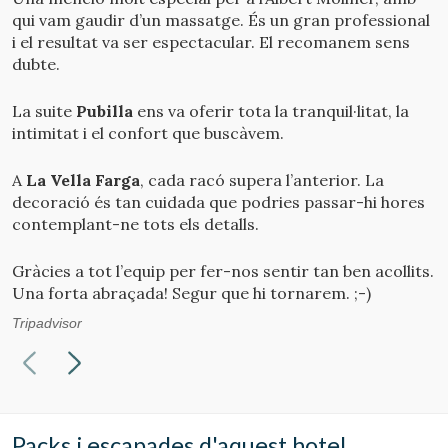
qui vam gaudir d’un massatge. És un gran professional
i el resultat va ser espectacular. El recomanem sens
dubte.
La suite
Pubilla
ens va oferir tota la tranquil·litat, la
intimitat i el confort que buscàvem.
A
La Vella Farga
, cada racó supera l’anterior. La
decoració és tan cuidada que podries passar-hi hores
contemplant-ne tots els detalls.
Gràcies a tot l’equip per fer-nos sentir tan ben acollits.
Una forta abraçada! Segur que hi tornarem. ;-)
Tripadvisor
Packs i escapades d'aquest hotel