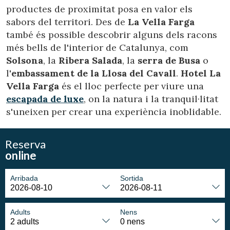
Modificar cookies
productes de proximitat posa en valor els
sabors del territori. Des de
La Vella Farga
també és possible descobrir alguns dels racons
Tècniques i funcionals
Sempre activades
més bells de l'interior de Catalunya, com
Aquest lloc web utilitza cookies pròpies per recopilar
informació amb la finalitat de millorar els nostres serveis.
Solsona
, la
Ribera Salada
, la
serra de Busa
o
Si continua navegant, suposa l'acceptació de la instal·lació
l'
embassament de la Llosa del Cavall
.
Hotel La
de les mateixes. L'usuari té la possibilitat de configurar el
navegador podent, si així ho desitja, impedir que siguin
Vella Farga
és el lloc perfecte per viure una
instal·lades al disc dur, encara que haurà de tenir en
escapada de luxe
, on la natura i la tranquil·litat
compte que aquesta acció podrà ocasionar dificultats de
navegació de la pàgina web.
s'uneixen per crear una experiència inoblidable.
Analítiques i personalització
Reserva
Permeten fer el seguiment i l'anàlisi del comportament
online
dels usuaris d'aquest lloc web. La informació recollida
mitjançant aquest tipus de cookies s'utilitza en el
mesurament de l'activitat del web per a l'elaboració de
Arribada
Sortida
perfils de navegació dels usuaris per introduir millores en
funció de l'anàlisi de les dades d'ús que fan els usuaris del
servei. Permeten desar la informació de preferència de
l'usuari per millorar la qualitat dels nostres serveis i oferir
Adults
Nens
una millor experiència a través de productes recomanats.