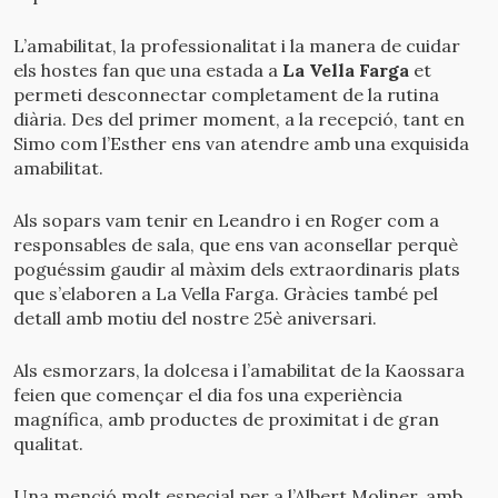
V
L’amabilitat, la professionalitat i la manera de cuidar
t
els hostes fan que una estada a
La Vella Farga
et
v
permeti desconnectar completament de la rutina
c
diària. Des del primer moment, a la recepció, tant en
l
Simo com l’Esther ens van atendre amb una exquisida
c
amabilitat.
F
Als sopars vam tenir en Leandro i en Roger com a
i
responsables de sala, que ens van aconsellar perquè
c
poguéssim gaudir al màxim dels extraordinaris plats
que s’elaboren a La Vella Farga. Gràcies també pel
E
detall amb motiu del nostre 25è aniversari.
G
Als esmorzars, la dolcesa i l’amabilitat de la Kaossara
feien que començar el dia fos una experiència
magnífica, amb productes de proximitat i de gran
qualitat.
Una menció molt especial per a l’Albert Moliner, amb