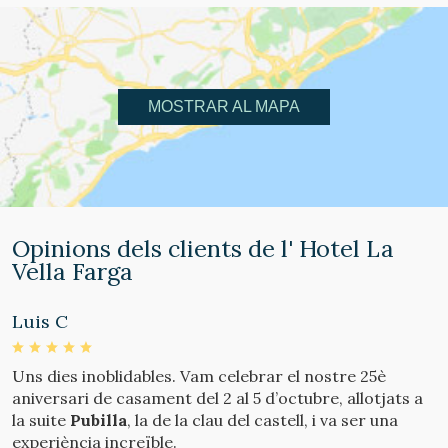
MOSTRAR AL MAPA
Opinions dels clients de l' Hotel La
Vella Farga
Luis C
P
Uns dies inoblidables. Vam celebrar el nostre 25è
A
aniversari de casament del 2 al 5 d’octubre, allotjats a
e
la suite
Pubilla
, la de la clau del castell, i va ser una
F
experiència increïble.