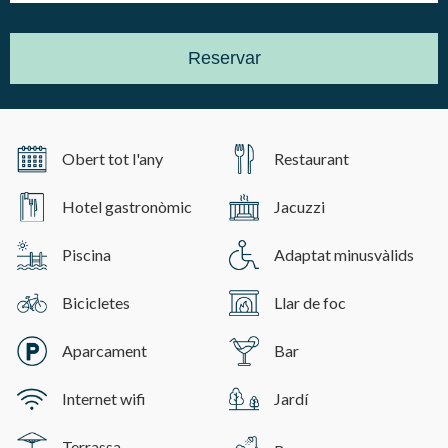
Marketing i publicitat
Reservar
Aquestes cookies són utilitzades per emmagatzemar
informació sobre les preferències i les eleccions personals
de l'usuari a través de l'observació continuada dels seus
hàbits de navegació. Gràcies a elles, podem conèixer els
hàbits de navegació al lloc web i mostrar publicitat
relacionada amb el perfil de navegació de l'usuari.
Obert tot l'any
Restaurant
Hotel gastronòmic
Jacuzzi
Piscina
Adaptat minusvàlids
Bicicletes
Llar de foc
Aparcament
Bar
Internet wifi
Jardí
Terrassa