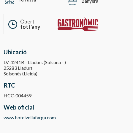
Banyera
Obert
tot l'any
Ubicació
LV-4241B - Lladurs (Solsona - )
25283 Lladurs
Solsonès (Lleida)
RTC
HCC-004459
Web oficial
www.hotelvellafarga.com