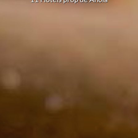
ng i publicitat
s cookies són utilitzades per emmagatzemar informació sobre les
cies i les eleccions personals de l'usuari a través de l'observació cont
us hàbits de navegació. Gràcies a elles, podem conèixer els hàbits de
ó al lloc web i mostrar publicitat relacionada amb el perfil de navegac
Guardar configuració
Acceptar totes