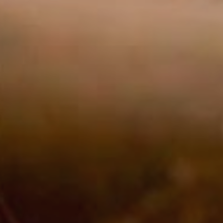
Marketi
Aqueste
preferèn
dels se
navegaci
l'usuari.