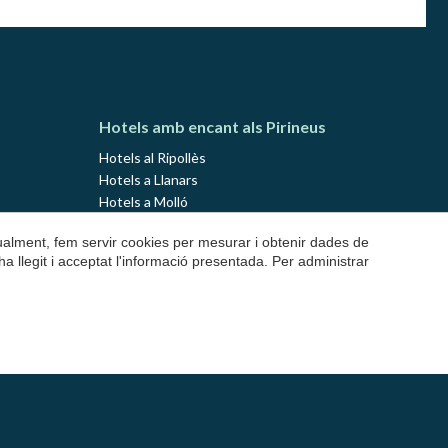
Hotels amb encant als Pirineus
Hotels al Ripollès
Hotels a Llanars
Hotels a Molló
Hotels a Ribes de Freser
gualment, fem servir cookies per mesurar i obtenir dades de
Hotels a Setcases
ha llegit i acceptat l'informació presentada. Per administrar
Hotels a Sant Joan de les Abadesses
Hotels al Solsonès
Hotels a Lladurs
Hotels a Solsona
Hotels a Sant Llorenç de Morunys
Hotels al Pallars Sobirà