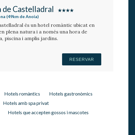
 de Castelladral
ona (49km de Anoia)
stelladral és un hotel romàntic ubicat en
 en plena natura i a només una hora de
, piscina i amplis jardins.
RESERVAR
Hotels romàntics
Hotels gastronòmics
Hotels amb spa privat
Hotels que accepten gossos i mascotes