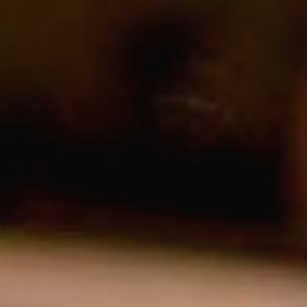
Modif
Tècniq
Aquest l
millorar
de les m
desitja,
compte 
Analít
Permete
La info
de l'act
introdui
Permeten
nostres