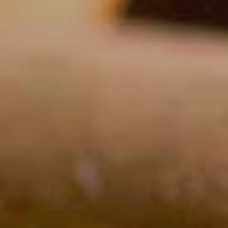
inuada
ió de