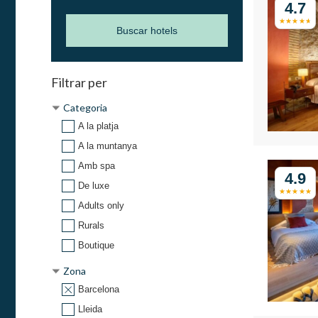
4.7
Buscar hotels
Filtrar per
Categoria
A la platja
A la muntanya
Amb spa
4.9
De luxe
Adults only
Rurals
Boutique
Zona
Barcelona
Lleida