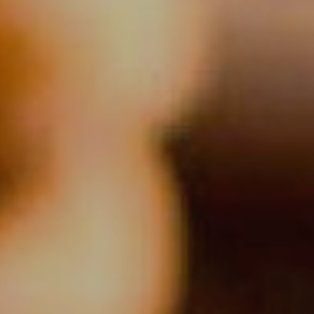
tivades
 de
tal·lació
 així ho
n
na web.
oc web.
urament
 servei.
 dels
s.