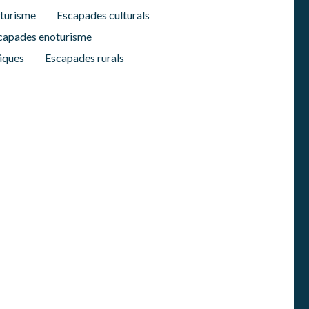
oturisme
Escapades culturals
capades enoturisme
iques
Escapades rurals