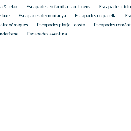
a & relax
Escapades en família - amb nens
Escapades cicl
 luxe
Escapades de muntanya
Escapades en parella
Es
astronòmiques
Escapades platja - costa
Escapades romànt
enderisme
Escapades aventura