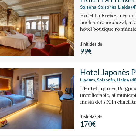
Solsona, Solsonès, Lleida (
Hotel La Freixera és un 
nucli antic medieval, a l
hotel boutique romàntic 
atmosfera única, amb ha
foc.
1 nit
des de
99€
Hotel Japonès P
Lladurs, Solsonès, Lleida (
L’Hotel japonès Puigpin
immillorable, al municip
masia del s.XII rehabili
masia, amb el disseny i l
japonès.
1 nit
des de
170€