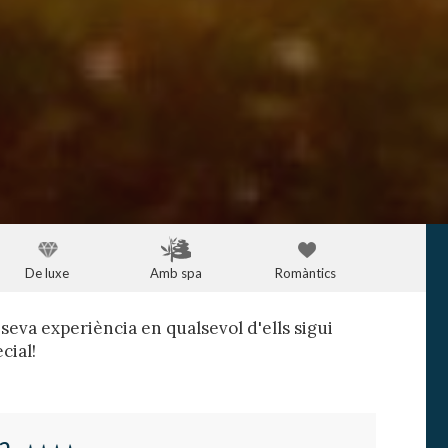
De luxe
Amb spa
Romàntics
 seva experiència en qualsevol d'ells sigui
cial!
a