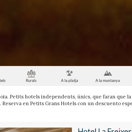
tels
Rurals
A la platja
A la muntanya
oia. Petits hotels independents, únics, que faran que la
. Reserva en Petits Grans Hotels con un descuento espe
Hotel La Freixer