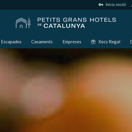
vpn_key
Inicia sessió
p
Escapades
Casaments
Empreses
Xecs Regal
D