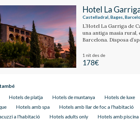
Hotel La Garriga
Castelladral, Bages, Barcel
L’Hotel La Garriga de Ca
una antiga masia rural,
Barcelona. Disposa d’spa
1 nit
des de
178€
 també
Hotels de platja
Hotels de muntanya
Hotels de luxe
que
Hotels amb spa
Hotels amb llar de foc a l'habitació
cuzzi a l'habitació
Hotels adults only
Hotels amb piscina