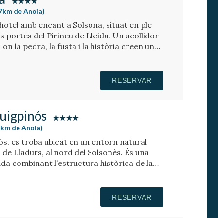
47km de Anoia)
hotel amb encant a Solsona, situat en ple
es portes del Pirineu de Lleida. Un acollidor
on la pedra, la fusta i la història creen una
bitacions que disposen de banyera o llar de
RESERVAR
uigpinós
48km de Anoia)
ós, es troba ubicat en un entorn natural
i de Lladurs, al nord del Solsonès. És una
tada combinant l’estructura històrica de la
’ambientació minimalista i elegant de l’estil
RESERVAR