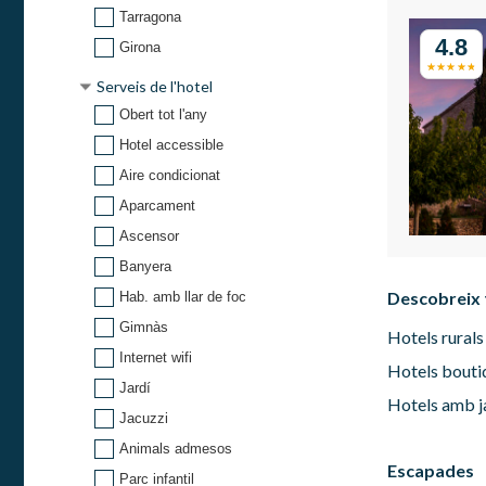
Tarragona
4.8
Girona
Serveis de l'hotel
Obert tot l'any
Hotel accessible
Aire condicionat
Aparcament
Ascensor
Banyera
Descobreix
Hab. amb llar de foc
Gimnàs
Hotels rurals
Internet wifi
Hotels bouti
Jardí
Hotels amb ja
Jacuzzi
Animals admesos
Escapades
Parc infantil