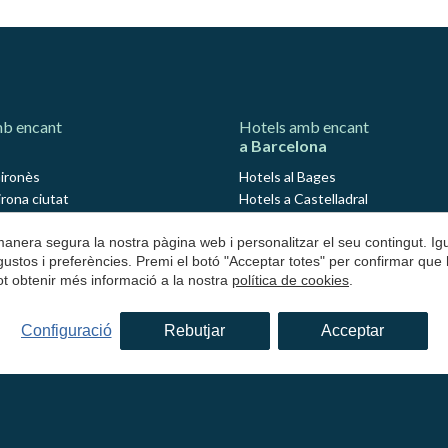
mb encant
Hotels amb encant
a Barcelona
Gironès
Hotels al Bages
rona ciutat
Hotels a Castelladral
vinyonet de Puigventós
Hotels a Monistrol de Calders
 manera segura la nostra pàgina web i personalitzar el seu contingut. I
antallops
Hotels al Barcelonès
s gustos i preferències. Premi el botó "Acceptar totes" per confirmar que 
Madremanya
Hotels al Maresme
Pot obtenir més informació a la nostra
política de cookies
.
Maçanet de Cabrenys
Hotels a Arenys de Mar
ont de Molins
Hotels a Osona
Configuració
Rebutjar
Acceptar
loret de Mar
Hotels a Sant Julià de Vilatorta
avata
Hotels al Vallès Occidental
an Julián de Ramis
Hotels a Valldoreix
a Garrotxa
Hotels al Moianès
lot
Hotels a Calders
anta Pau