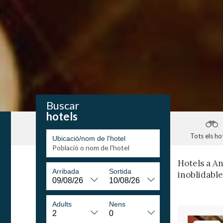
Buscar
hotels
Tots els ho
Ubicació/nom de l'hotel
Hotels a An
Arribada
Sortida
inoblidable
Adults
Nens