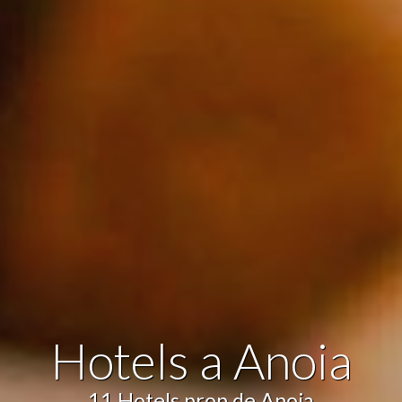
icar cookies
ues i funcionals
Sempre ac
loc web utilitza cookies pròpies per recopilar informació amb la finalitat
 els nostres serveis. Si continua navegant, suposa l'acceptació de la ins
ateixes. L'usuari té la possibilitat de configurar el navegador podent, si
 impedir que siguin instal·lades al disc dur, encara que haurà de tenir e
que aquesta acció podrà ocasionar dificultats de navegació de la pàgi
iques i personalització
n fer el seguiment i l'anàlisi del comportament dels usuaris d'aquest ll
rmació recollida mitjançant aquest tipus de cookies s'utilitza en el mes
Hotels a Anoia
ivitat del web per a l'elaboració de perfils de navegació dels usuaris per
r millores en funció de l'anàlisi de les dades d'ús que fan els usuaris del
 desar la informació de preferència de l'usuari per millorar la qualitat
 serveis i oferir una millor experiència a través de productes recomanat
11 Hotels prop de Anoia