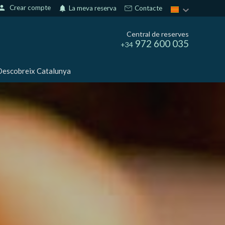
erson
Crear compte
notifications
La meva reserva
Contacte
Central de reserves
972 600 035
+34
escobreix Catalunya