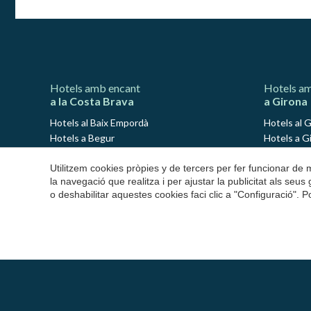
Hotels amb encant
Hotels a
a la Costa Brava
a Girona
Hotels al Baix Empordà
Hotels al 
Hotels a Begur
Hotels a Gi
Hotels a Calella de Palafrugell
Hotels a A
Utilitzem cookies pròpies y de tercers per fer funcionar de
Hotels a Llafranc
Hotels a C
la navegació que realitza i per ajustar la publicitat als seu
Hotels a Platja d'Aro
Hotels a 
o deshabilitar aquestes cookies faci clic a "Configuració". 
Hotels a Palamós
Hotels a 
Hotels a S'Agaró
Hotels a P
Hotels a Pals
Hotels a L
Hotels a Peratallada
Hotels a N
Hotels a Sant Antoni de Calonge
Hotels a S
Hotels a L'Estartit
Hotels a L
Hotels a Palafrugell
Hotels a O
Hotels a l'Alt Empordà
Hotels a S