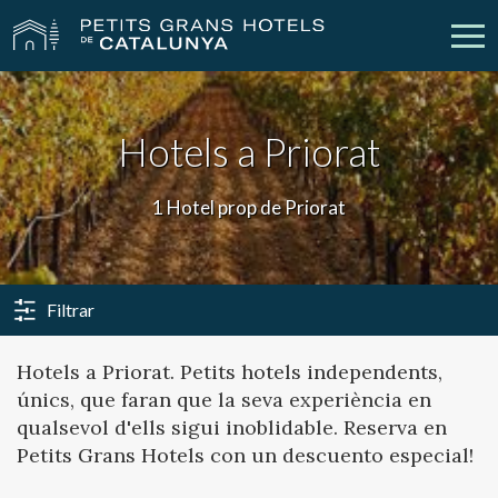
Els Nostres Hotels
Escapades
Hotels a Priorat
Casaments
Empreses
1 Hotel prop de Priorat
Xecs Regal
Descobreix Catalunya
Contacte
La meva reserva
Filtrar
Hotels a Priorat. Petits hotels independents,
únics, que faran que la seva experiència en
vpn_key
person
Inicia sessió
Crear compte
qualsevol d'ells sigui inoblidable. Reserva en
Petits Grans Hotels con un descuento especial!