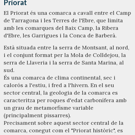
Priorat
El Priorat és una comarca a cavall entre el Camp
Modificar cookies
de Tarragona i les Terres de l'Ebre, que limita
amb les comarques del Baix Camp, la Ribera
d'Ebre, les Garrigues i la Conca de Barberà.
Tècniques i funcionals
Sempre activades
Està situada entre la serra de Montsant, al nord,
Aquest lloc web utilitza cookies pròpies per recopilar
informació amb la finalitat de millorar els nostres serveis.
i el conjunt format per la Mola de Colldejou, la
Si continua navegant, suposa l'acceptació de la instal·lació
de les mateixes. L'usuari té la possibilitat de configurar el
serra de Llaveria i la serra de Santa Marina, al
navegador podent, si així ho desitja, impedir que siguin
sud.
instal·lades al disc dur, encara que haurà de tenir en
compte que aquesta acció podrà ocasionar dificultats de
És una comarca de clima continental, sec i
navegació de la pàgina web.
calorós a l'estiu, i fred a l'hivern. En el seu
sector central, la geologia de la comarca es
Analítiques i personalització
caracteritza per roques d'edat carbonífera amb
Permeten fer el seguiment i l'anàlisi del comportament
un grau de metamorfisme variable
dels usuaris d'aquest lloc web. La informació recollida
(principalment pissarres).
mitjançant aquest tipus de cookies s'utilitza en el
mesurament de l'activitat del web per a l'elaboració de
Precisament sobre aquest sector central de la
perfils de navegació dels usuaris per introduir millores en
comarca, conegut com el "Priorat històric", es
funció de l'anàlisi de les dades d'ús que fan els usuaris del