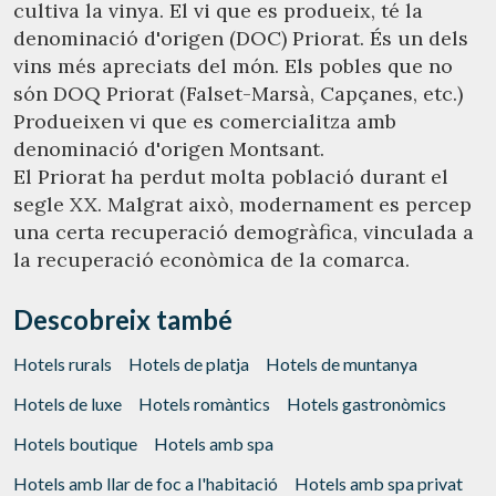
servei. Permeten desar la informació de preferència de
cultiva la vinya. El vi que es produeix, té la
l'usuari per millorar la qualitat dels nostres serveis i oferir
denominació d'origen (DOC) Priorat. És un dels
una millor experiència a través de productes recomanats.
vins més apreciats del món. Els pobles que no
són DOQ Priorat (Falset-Marsà, Capçanes, etc.)
Marketing i publicitat
Produeixen vi que es comercialitza amb
Aquestes cookies són utilitzades per emmagatzemar
denominació d'origen Montsant.
informació sobre les preferències i les eleccions personals
de l'usuari a través de l'observació continuada dels seus
El Priorat ha perdut molta població durant el
hàbits de navegació. Gràcies a elles, podem conèixer els
segle XX. Malgrat això, modernament es percep
hàbits de navegació al lloc web i mostrar publicitat
relacionada amb el perfil de navegació de l'usuari.
una certa recuperació demogràfica, vinculada a
la recuperació econòmica de la comarca.
Descobreix també
Hotels rurals
Hotels de platja
Hotels de muntanya
Hotels de luxe
Hotels romàntics
Hotels gastronòmics
Hotels boutique
Hotels amb spa
Hotels amb llar de foc a l'habitació
Hotels amb spa privat