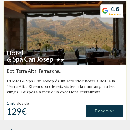
Ubicació/nom de l'hotel
4.6
CA
ES
EN
FR
Hotel
& Spa Can Josep
Bot, Terra Alta, Tarragona
(31.792524459421km de Priorat)
L’Hotel & Spa Can Josep és un acollidor hotel a Bot, a la
Terra Alta. El seu spa ofereix vistes a la muntanya i a les
vinyes, i disposa a més d’un excel·lent restaurant
gastronòmic de cuina local.
1 nit
des de
129€
Reservar