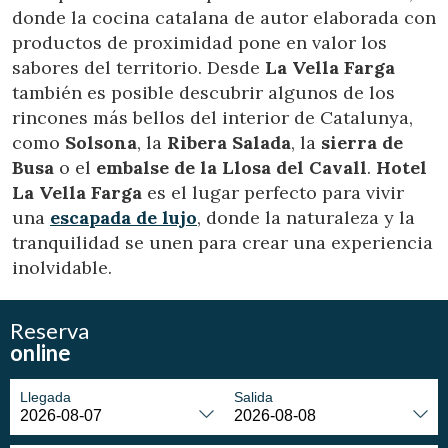
donde la cocina catalana de autor elaborada con
Modificar cookies
productos de proximidad pone en valor los
sabores del territorio. Desde
La Vella Farga
Técnicas y funcionales
Siempre activas
también es posible descubrir algunos de los
Este sitio web utiliza Cookies propias para recopilar
rincones más bellos del interior de Catalunya,
información con la finalidad de mejorar nuestros servicios.
como
Solsona
, la
Ribera Salada
, la
sierra de
Si continua navegando, supone la aceptación de la
instalación de las mismas. El usuario tiene la posibilidad
Busa
o el
embalse de la Llosa del Cavall
.
Hotel
de configurar su navegador pudiendo, si así lo desea,
La Vella Farga
es el lugar perfecto para vivir
impedir que sean instaladas en su disco duro, aunque
deberá tener en cuenta que dicha acción podrá ocasionar
una
escapada de lujo
, donde la naturaleza y la
dificultades de navegación de la página web.
tranquilidad se unen para crear una experiencia
inolvidable.
Analíticas y personalización
Permiten realizar el seguimiento y análisis del
Reserva
comportamiento de los usuarios de este sitio web. La
información recogida mediante este tipo de cookies se
online
utiliza en la medición de la actividad de la web para la
elaboración de perfiles de navegación de los usuarios con
el fin de introducir mejoras en función del análisis de los
Llegada
Salida
datos de uso que hacen los usuarios del servicio. Permiten
guardar la información de preferencia del usuario para
mejorar la calidad de nuestros servicios y para ofrecer una