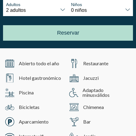
mejor experiencia a través de productos recomendados.
Adultos
Niños
Marketing y publicidad
Estas cookies son utilizadas para almacenar información
Reservar
sobre las preferencias y elecciones personales del usuario
a través de la observación continuada de sus hábitos de
navegación. Gracias a ellas, podemos conocer los hábitos
de navegación en el sitio web y mostrar publicidad
relacionada con el perfil de navegación del usuario.
Abierto todo el año
Restaurante
Hotel gastronómico
Jacuzzi
Adaptado
Piscina
minusválidos
Bicicletas
Chimenea
Aparcamiento
Bar