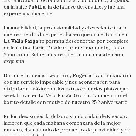
en la suite
Pubilla
, la de la llave del castillo, y fue una
G
experiencia increíble.
Q
La amabilidad, la profesionalidad y el excelente trato
d
que reciben los huéspedes hacen que una estancia en
C
La Vella Farga
te permita desconectar por completo
c
de la rutina diaria. Desde el primer momento, tanto
r
Simo como Esther nos recibieron con una atención
m
exquisita.
F
Durante las cenas, Leandro y Roger nos acompañaron
v
con un servicio impecable y nos aconsejaron para
c
disfrutar al máximo de los extraordinarios platos que
se elaboran en La Vella Farga. Gracias también por el
¡
bonito detalle con motivo de nuestro 25.º aniversario.
G
En los desayunos, la dulzura y amabilidad de Kaossara
hicieron que cada mañana comenzara de la mejor
manera, disfrutando de productos de proximidad y de