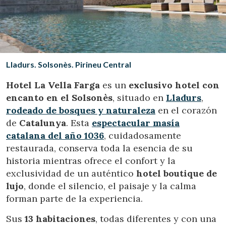
Ubicación/nombre del hotel
CA
ES
EN
FR
Lladurs. Solsonès. Pirineu Central
Hotel La Vella Farga
es un
exclusivo
hotel con
encanto en el Solsonès
, situado en
Lladurs
,
rodeado de bosques y naturaleza
en el corazón
de
Catalunya
. Esta
espectacular masía
catalana del año 1036
, cuidadosamente
restaurada, conserva toda la esencia de su
historia mientras ofrece el confort y la
exclusividad de un auténtico
hotel boutique de
lujo
, donde el silencio, el paisaje y la calma
forman parte de la experiencia.
Sus
13 habitaciones
, todas diferentes y con una