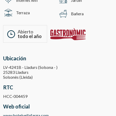
Internet wifi
Jardín
Terraza
Bañera
Abierto
todo el año
Ubicación
LV-4241B - Lladurs (Solsona - )
25283 Lladurs
Solsonès (Lleida)
RTC
HCC-004459
Web oficial
www.hotelvellafarga.com