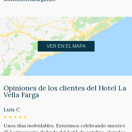
VER EN EL MAPA
Opiniones de los clientes del Hotel La
Vella Farga
Luis C
P
Unos días inolvidables. Estuvimos celebrando nuestro
A
25.º aniversario de boda del 2 al 5 de octubre, alojados
d