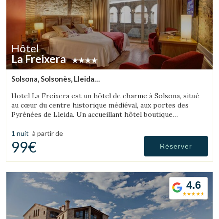
Hôtel
La Freixera
Solsona, Solsonès, Lleida
(19.127576095121km de L'Espunyola)
Hotel La Freixera est un hôtel de charme à Solsona, situé
au cœur du centre historique médiéval, aux portes des
Pyrénées de Lleida. Un accueillant hôtel boutique
romantique où la pierre, le bois et l'histoire créent une
atmosphère unique, avec des chambres équipées d'une
1 nuit
à partir de
baignoire ou d'une cheminée.
99€
Réserver
4.6