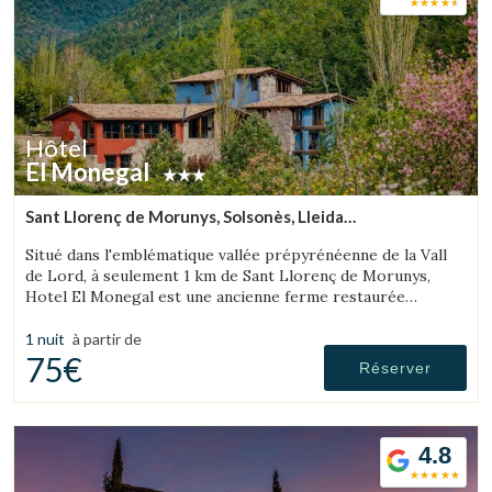
Hôtel
El Monegal
Sant Llorenç de Morunys, Solsonès, Lleida
(16.271692776924km de L'Espunyola)
Situé dans l'emblématique vallée prépyrénéenne de la Vall
de Lord, à seulement 1 km de Sant Llorenç de Morunys,
Gérer ma réservation
Hotel El Monegal est une ancienne ferme restaurée
transformée en un fantastique hôtel de montagne.
1 nuit
à partir de
75€
Réserver
Vérifier le code de réservation
4.8