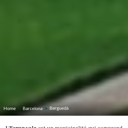
Home
Barcelona
Berguedà
L'Espunyola
est un municipalité qui comprend