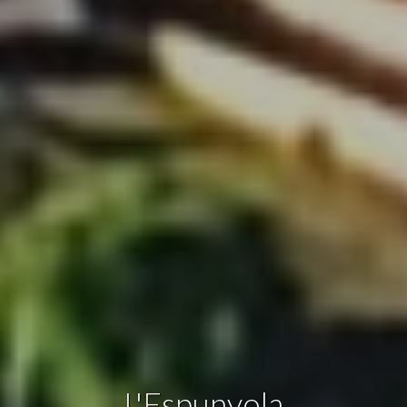
Technique et Fonctionnel
Toujours actif
Ce site Web utilise ses propres cookies pour collecter des
informations afin d'améliorer nos services. Si vous
continuez à naviguer, vous acceptez leur installation.
L'utilisateur a la possibilité de configurer son navigateur,
pouvant, s'il le souhaite, empêcher leur installation sur son
disque dur, même s'il doit garder à l'esprit qu'une telle
action peut entraîner des difficultés de navigation sur le
site.
Analyse et Personnalisation
Ils permettent le suivi et l'analyse du comportement des
utilisateurs de ce site. Les informations collectées via ce
type de cookies sont utilisées pour mesurer l'activité du
Web pour l'élaboration des profils de navigation des
utilisateurs afin d'introduire des améliorations basées sur
l'analyse des données d'utilisation effectuée par les
utilisateurs du service. . Ils nous permettent de
sauvegarder les informations de préférence de l'utilisateur
pour améliorer la qualité de nos services et offrir une
meilleure expérience grâce aux produits recommandés.
L'Espunyola