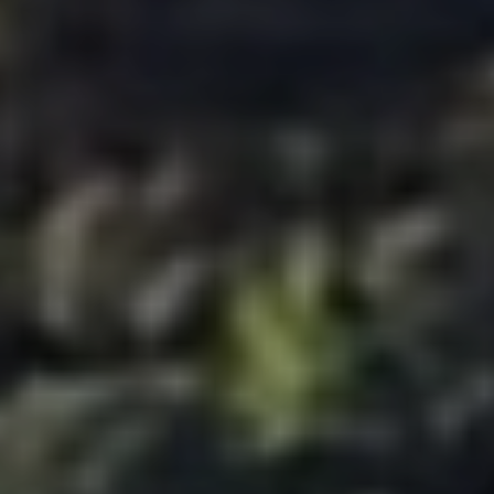
Location/nom de l'hôtel
CA
ES
EN
FR