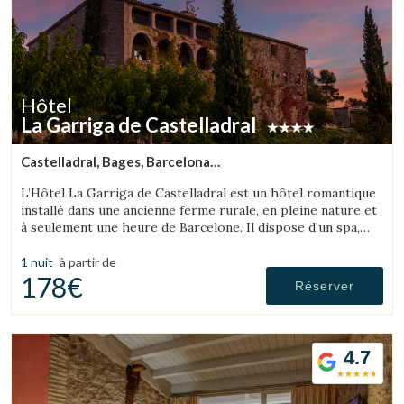
Hôtel
La Garriga de Castelladral
Castelladral, Bages, Barcelona
(19.158697171058km de L'Espunyola)
L’Hôtel La Garriga de Castelladral est un hôtel romantique
installé dans une ancienne ferme rurale, en pleine nature et
à seulement une heure de Barcelone. Il dispose d’un spa,
d’une piscine et de vastes jardins.
1 nuit
à partir de
178€
Réserver
4.7