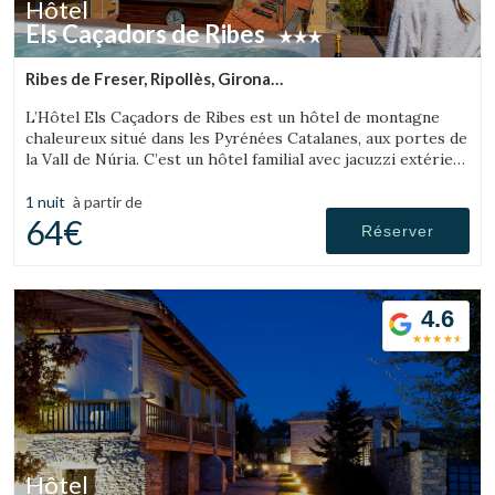
Hôtel
Els Caçadors de Ribes
Ribes de Freser, Ripollès, Girona
(46.283788587258km de L'Espunyola)
L’Hôtel Els Caçadors de Ribes est un hôtel de montagne
chaleureux situé dans les Pyrénées Catalanes, aux portes de
la Vall de Núria. C’est un hôtel familial avec jacuzzi extérieur
et un excellent restaurant.
1 nuit
à partir de
64€
Réserver
4.6
Hôtel