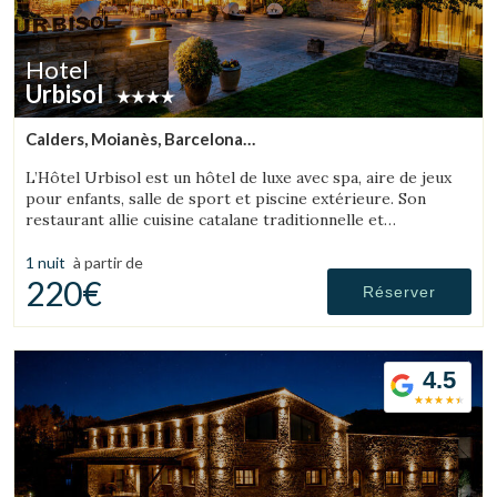
Hotel
Urbisol
Calders, Moianès, Barcelona
(35.009947856588km de L'Espunyola)
L’Hôtel Urbisol est un hôtel de luxe avec spa, aire de jeux
pour enfants, salle de sport et piscine extérieure. Son
restaurant allie cuisine catalane traditionnelle et
gastronomie moderne et avant-gardiste.
1 nuit
à partir de
220€
Réserver
4.5