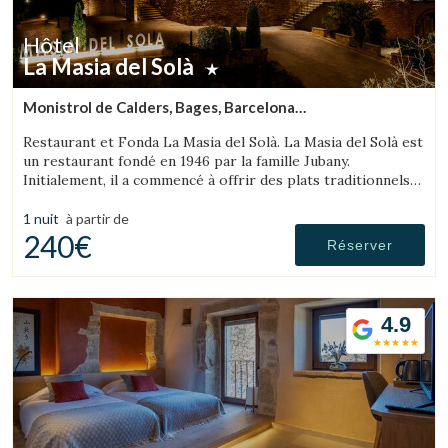
Hôtel
La Masia del Solà
Monistrol de Calders, Bages, Barcelona
(38.415068160228km de L'Espunyola)
Restaurant et Fonda La Masia del Solà. La Masia del Solà est
un restaurant fondé en 1946 par la famille Jubany.
Initialement, il a commencé à offrir des plats traditionnels
de la cuisine catalane avec une ambiance familiale et digne
de confiance.
1 nuit
à partir de
240€
Réserver
4.9