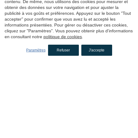
Hôtels à Sant Antoni de Calonge
contenu. De même, nous utilisons des cookies pour mesurer et
obtenir des données sur votre navigation et pour ajuster la
Hôtels à L'Estartit
publicité à vos goûts et préférences. Appuyez sur le bouton "Tout
accepter" pour confirmer que vous avez lu et accepté les
Hôtels à Palafrugell
informations présentées. Pour gérer ou désactiver ces cookies,
Hôtels à El Alt Empordà
cliquez sur "Paramètres". Vous pouvez obtenir plus d'informations
en consultant notre
politique de cookies
.
Hôtels a Cadaqués
Hôtels à L'Escala
Paramètres
Refuser
J'accepte
Hôtels à Sant Feliu de Guíxols
Hôtels à Castelló d'Empúries
Hôtels à Tossa de Mar
Hôtels à Pelacalç
Hôtels de charme
à Girona
Hôtels à El Gironès
Hôtels à la ville de Girona
Hôtels à Avinyonet de Puigventós