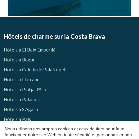
Hôtels de charme sur la Costa Brava
Hôtels à El Baix Empordà
Enregistrer les paramètres
Tout accepter
Hôtels à Begur
Hôtels à Calella de Palafrugell
Hôtels à Llafranc
Hôtels à Platja d'Aro
Hôtels à Palamós
Hôtels à S'Agaró
Hôtels à Pals
Nous utilisons nos propres cookies et ceux de tiers pour faire
Hôtels à Peratallada
fonctionner notre site Web en toute sécurité et personnaliser son