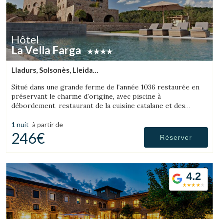
Hôtel
La Vella Farga
Lladurs, Solsonès, Lleida
(20.33413712921km de L'Espunyola)
Situé dans une grande ferme de l'année 1036 restaurée en
préservant le charme d'origine, avec piscine à
débordement, restaurant de la cuisine catalane et des
chambres avec leur propre personnalité, avec tout le
confort d'un hôtel de luxe.
1 nuit
à partir de
246€
Réserver
4.2