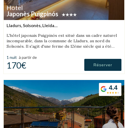
Hotel
Japonès Puigpinós
Lladurs, Solsonès, Lleida
(37.973777008367km de L'Espunyola)
L'hôtel japonais Puigpinós est situé dans un cadre naturel
incomparable, dans la commune de Lladurs, au nord du
Solsonès. Il s'agit d'une ferme du 12ème siècle qui a été
restaurée, combinant la structure historique de la ferme
avec le design et l'atmosphère minimaliste et élégante du
1 nuit
à partir de
style japonais.
170€
Réserver
4.4