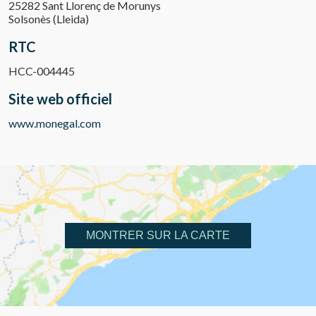
25282 Sant Llorenç de Morunys
Solsonès (Lleida)
RTC
HCC-004445
Site web officiel
www.monegal.com
MONTRER SUR LA CARTE