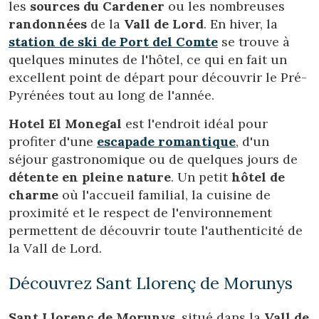
les
sources du Cardener
ou les nombreuses
Technique et Fonctionnel
Toujours actif
randonnées
de la
Vall de Lord
. En hiver, la
Ce site Web utilise ses propres cookies pour collecter des
station de ski de Port del Comte
se trouve à
informations afin d'améliorer nos services. Si vous
quelques minutes de l'hôtel, ce qui en fait un
continuez à naviguer, vous acceptez leur installation.
L'utilisateur a la possibilité de configurer son navigateur,
excellent point de départ pour découvrir le Pré-
pouvant, s'il le souhaite, empêcher leur installation sur son
disque dur, même s'il doit garder à l'esprit qu'une telle
Pyrénées tout au long de l'année.
action peut entraîner des difficultés de navigation sur le
site.
Hotel El Monegal
est l'endroit idéal pour
profiter d'une
escapade romantique
, d'un
Analyse et Personnalisation
séjour gastronomique ou de quelques jours de
détente en pleine nature
. Un petit
hôtel de
Ils permettent le suivi et l'analyse du comportement des
utilisateurs de ce site. Les informations collectées via ce
charme
où l'accueil familial, la cuisine de
type de cookies sont utilisées pour mesurer l'activité du
proximité et le respect de l'environnement
Web pour l'élaboration des profils de navigation des
utilisateurs afin d'introduire des améliorations basées sur
permettent de découvrir toute l'authenticité de
l'analyse des données d'utilisation effectuée par les
utilisateurs du service. . Ils nous permettent de
la Vall de Lord.
sauvegarder les informations de préférence de l'utilisateur
pour améliorer la qualité de nos services et offrir une
Découvrez Sant Llorenç de Morunys
meilleure expérience grâce aux produits recommandés.
Marketing et Publicité
Sant Llorenç de Morunys
, situé dans la
Vall de