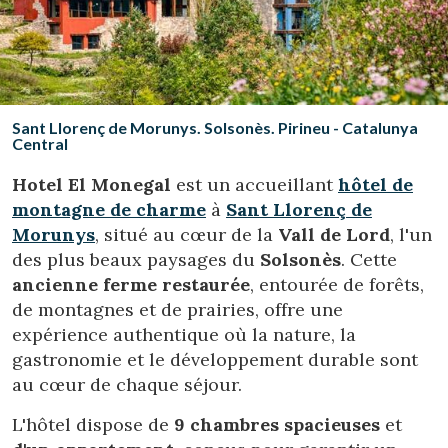
Location/nom de l'hôtel
CA
ES
EN
FR
Sant Llorenç de Morunys. Solsonès. Pirineu - Catalunya
Central
Hotel El Monegal
est un accueillant
hôtel de
montagne de charme
à
Sant Llorenç de
Morunys
, situé au cœur de la
Vall de Lord
, l'un
des plus beaux paysages du
Solsonès
. Cette
ancienne ferme restaurée
, entourée de forêts,
de montagnes et de prairies, offre une
expérience authentique où la nature, la
gastronomie et le développement durable sont
au cœur de chaque séjour.
L'hôtel dispose de
9 chambres spacieuses
et