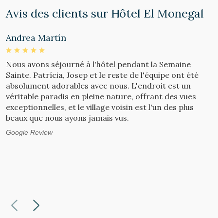
Avis des clients sur Hôtel El Monegal
Andrea Martín
X
Nous avons séjourné à l'hôtel pendant la Semaine
I
Sainte. Patrícia, Josep et le reste de l'équipe ont été
p
absolument adorables avec nous. L'endroit est un
c
véritable paradis en pleine nature, offrant des vues
L
exceptionnelles, et le village voisin est l'un des plus
p
beaux que nous ayons jamais vus.
l
C
Google Review
e
m
d
s
T