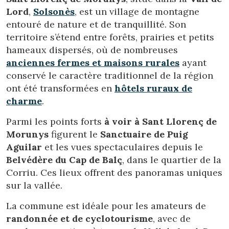
Lord
,
Solsonès
, est un village de montagne
Ces cookies sont utilisés pour stocker des informations sur
entouré de nature et de tranquillité. Son
les préférences et les choix personnels de l'utilisateur
grâce à l'observation continue de ses habitudes de
territoire s’étend entre forêts, prairies et petits
navigation. Grâce à eux, nous pouvons connaître les
habitudes de navigation sur le site Web et afficher des
hameaux dispersés, où de nombreuses
publicités liées au profil de navigation de l'utilisateur.
anciennes fermes et maisons rurales
ayant
conservé le caractère traditionnel de la région
ont été transformées en
hôtels ruraux de
charme
.
Parmi les points forts
à voir à Sant Llorenç de
Morunys
figurent le
Sanctuaire de Puig
Aguilar
et les vues spectaculaires depuis le
Belvédère du Cap de Balç
, dans le quartier de la
Corriu. Ces lieux offrent des panoramas uniques
sur la vallée.
La commune est idéale pour les amateurs de
randonnée et de cyclotourisme
, avec de